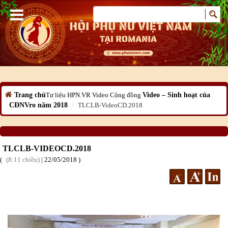
Trang chủ
Tư liệu HPN.VR
Video Cộng đồng
Video – Sinh hoạt của
CĐNVro năm 2018
TLCLB-VideoCD.2018
TLCLB-VIDEOCD.2018
8:11 chiều
|
22
/05
/2018