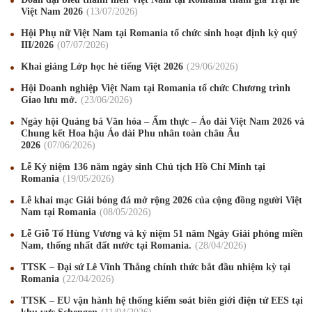
Việt Nam 2026
13
/07
/2026
Hội Phụ nữ Việt Nam tại Romania tổ chức sinh hoạt định kỳ quý
III/2026
07
/07
/2026
Khai giảng Lớp học hè tiếng Việt 2026
29
/06
/2026
Hội Doanh nghiệp Việt Nam tại Romania tổ chức Chương trình
Giao lưu mở.
23
/06
/2026
Ngày hội Quảng bá Văn hóa – Ẩm thực – Áo dài Việt Nam 2026 và
Chung kết Hoa hậu Áo dài Phu nhân toàn châu Âu
2026
07
/06
/2026
Lễ Kỷ niệm 136 năm ngày sinh Chủ tịch Hồ Chí Minh tại
Romania
19
/05
/2026
Lễ khai mạc Giải bóng đá mở rộng 2026 của cộng đồng người Việt
Nam tại Romania
08
/05
/2026
Mừng Xuân Canh Tý 2020
22
/01
/2020
Lễ Giỗ Tổ Hùng Vương và kỷ niệm 51 năm Ngày Giải phóng miền
Chúc mừng Giáng sinh và Năm mới 2020
24
/12
/2019
Nam, thống nhất đất nước tại Romania.
28
/04
/2026
TTSK – Đại sứ Lê Vĩnh Thắng chính thức bắt đầu nhiệm kỳ tại
Mừng Xuân Kỷ Hợi 2019
03
/02
/2019
Romania
22
/04
/2026
Chúc mừng Giáng sinh và Năm mới 2019
22
/12
/2018
TTSK – EU vận hành hệ thống kiểm soát biên giới điện tử EES tại