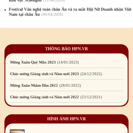
khu vực Schengen
11
/04
/2026
Mừng Xuân Bính Ngọ 2026
15
/02
/2026
Festival Văn nghệ toàn châu Âu và ra mắt Hội Nữ Doanh nhân Việt
Nam tại châu Âu
06
/04
/2026
Chúc mừng Giáng sinh và Năm mới 2026
24
/12
/2025
Chúc mừng Giáng sinh và Năm mới 2025
24
/12
/2024
Mừng Xuân Giáp Thìn 2024
09
/02
/2024
THÔNG BÁO HPN.VR
Chúc mừng Giáng sinh và Năm mới 2024
21
/12
/2023
Mừng Xuân Quý Mão 2023
14
/01
/2023
Chúc mừng Giáng sinh và Năm mới 2023
24
/12
/2022
Mừng Xuân Nhâm Dần 2022
28
/01
/2022
Chúc mừng Giáng sinh và Năm mới 2022
23
/12
/2021
Mừng Xuân Tân Sửu 2021
10
/02
/2021
HÌNH ẢNH HPN.VR
Chúc mừng Giáng sinh và Năm mới 2021
15
/12
/2020
Mừng Xuân Canh Tý 2020
22
/01
/2020