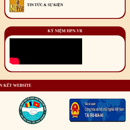
TIN TỨC & SỰ KIỆN
KỶ NIỆM HPN.VR
N KẾT WEBSITE