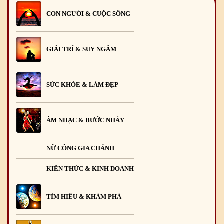
CON NGƯỜI & CUỘC SỐNG
GIẢI TRÍ & SUY NGẪM
SỨC KHỎE & LÀM ĐẸP
ÂM NHẠC & BƯỚC NHẢY
NỮ CÔNG GIA CHÁNH
KIẾN THỨC & KINH DOANH
TÌM HIỂU & KHÁM PHÁ