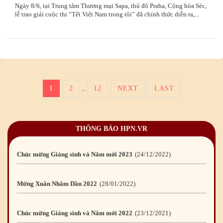
Chúc mừng Giáng sinh và Năm mới 2026
24
/12
/2025
Ngày 8/6, tại Trung tâm Thương mại Sapa, thủ đô Praha, Cộng hòa Séc,
lễ trao giải cuộc thi “Tết Việt Nam trong tôi” đã chính thức diễn ra,...
Chúc mừng Giáng sinh và Năm mới 2025
24
/12
/2024
Mừng Xuân Giáp Thìn 2024
09
/02
/2024
1
2
12
NEXT
LAST
...
Chúc mừng Giáng sinh và Năm mới 2024
21
/12
/2023
Mừng Xuân Quý Mão 2023
14
/01
/2023
THÔNG BÁO HPN.VR
Chúc mừng Giáng sinh và Năm mới 2023
24
/12
/2022
Mừng Xuân Nhâm Dần 2022
28
/01
/2022
Chúc mừng Giáng sinh và Năm mới 2022
23
/12
/2021