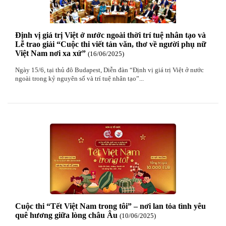
Định vị giá trị Việt ở nước ngoài thời trí tuệ nhân tạo và
Lễ trao giải “Cuộc thi viết tản văn, thơ về người phụ nữ
Việt Nam nơi xa xứ”
16
/06
/2025
Ngày 15/6, tại thủ đô Budapest, Diễn đàn “Định vị giá trị Việt ở nước
ngoài trong kỷ nguyên số và trí tuệ nhân tạo”...
Mừng Xuân Canh Tý 2020
22
/01
/2020
Chúc mừng Giáng sinh và Năm mới 2020
24
/12
/2019
Mừng Xuân Kỷ Hợi 2019
03
/02
/2019
Chúc mừng Giáng sinh và Năm mới 2019
22
/12
/2018
Mừng Xuân Bính Ngọ 2026
15
/02
/2026
Cuộc thi “Tết Việt Nam trong tôi” – nơi lan tỏa tình yêu
quê hương giữa lòng châu Âu
10
/06
/2025