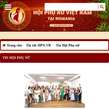
Trang chủ
Tin tức HPN.VR
Tin Hội Phụ nữ
TIN HỘI PHỤ NỮ