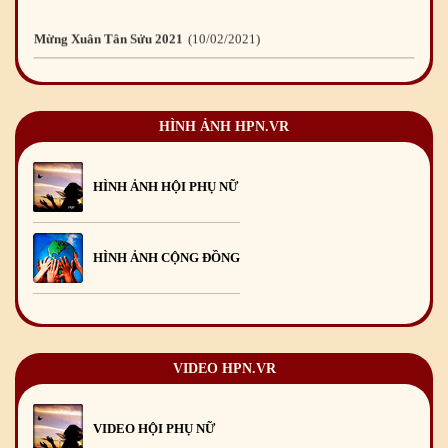
Mừng Xuân Tân Sửu 2021
10
/02
/2021
Chúc mừng Giáng sinh và Năm mới 2021
15
/12
/2020
HÌNH ẢNH HPN.VR
Mừng Xuân Canh Tý 2020
22
/01
/2020
HÌNH ẢNH HỘI PHỤ NỮ
Chúc mừng Giáng sinh và Năm mới 2020
24
/12
/2019
HÌNH ẢNH CỘNG ĐỒNG
Mừng Xuân Kỷ Hợi 2019
03
/02
/2019
Chúc mừng Giáng sinh và Năm mới 2019
22
/12
/2018
VIDEO HPN.VR
Mừng Xuân Bính Ngọ 2026
15
/02
/2026
VIDEO HỘI PHỤ NỮ
Chúc mừng Giáng sinh và Năm mới 2026
24
/12
/2025