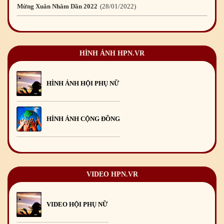
Chúc mừng Giáng sinh và Năm mới 2022
23
/12
/2021
Mừng Xuân Tân Sửu 2021
10
/02
/2021
HÌNH ẢNH HPN.VR
Chúc mừng Giáng sinh và Năm mới 2021
15
/12
/2020
HÌNH ẢNH HỘI PHỤ NỮ
Mừng Xuân Canh Tý 2020
22
/01
/2020
HÌNH ẢNH CỘNG ĐỒNG
Chúc mừng Giáng sinh và Năm mới 2020
24
/12
/2019
Mừng Xuân Kỷ Hợi 2019
03
/02
/2019
VIDEO HPN.VR
Chúc mừng Giáng sinh và Năm mới 2019
22
/12
/2018
VIDEO HỘI PHỤ NỮ
Mừng Xuân Bính Ngọ 2026
15
/02
/2026