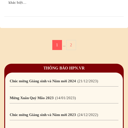
khác biệt....
Chúc mừng Giáng sinh và Năm mới 2026
24
/12
/2025
Chúc mừng Giáng sinh và Năm mới 2025
24
/12
/2024
1
2
...
Mừng Xuân Giáp Thìn 2024
09
/02
/2024
Chúc mừng Giáng sinh và Năm mới 2024
21
/12
/2023
THÔNG BÁO HPN.VR
Mừng Xuân Quý Mão 2023
14
/01
/2023
Chúc mừng Giáng sinh và Năm mới 2023
24
/12
/2022
Mừng Xuân Nhâm Dần 2022
28
/01
/2022