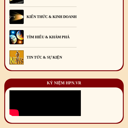
KIẾN THỨC & KINH DOANH
TÌM HIỂU & KHÁM PHÁ
TIN TỨC & SỰ KIỆN
KỶ NIỆM HPN.VR