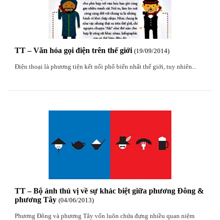
TT – Văn hóa gọi điện trên thế giới
19
/09
/2014
Điện thoại là phương tiện kết nối phổ biến nhất thế giới, tuy nhiên...
Mừng Xuân Canh Tý 2020
22
/01
/2020
Chúc mừng Giáng sinh và Năm mới 2020
24
/12
/2019
Mừng Xuân Kỷ Hợi 2019
03
/02
/2019
Chúc mừng Giáng sinh và Năm mới 2019
22
/12
/2018
TT – Bộ ảnh thú vị về sự khác biệt giữa phương Đông &
phương Tây
04
/06
/2013
Phương Đông và phương Tây vốn luôn chứa đựng nhiều quan niệm
Mừng Xuân Bính Ngọ 2026
15
/02
/2026