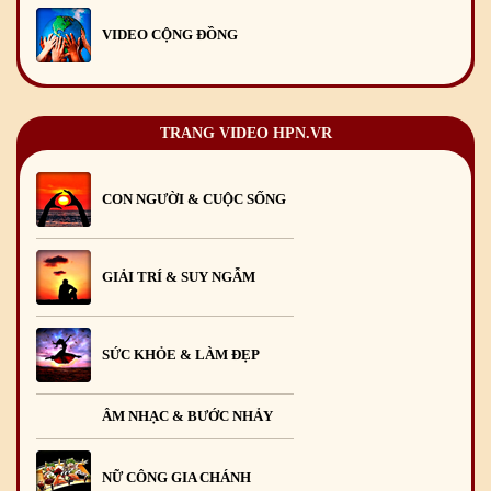
VIDEO CỘNG ĐỒNG
Chúc mừng Giáng sinh và Năm mới 2026
24
/12
/2025
Chúc mừng Giáng sinh và Năm mới 2025
24
/12
/2024
TRANG VIDEO HPN.VR
Mừng Xuân Giáp Thìn 2024
09
/02
/2024
CON NGƯỜI & CUỘC SỐNG
GIẢI TRÍ & SUY NGẪM
SỨC KHỎE & LÀM ĐẸP
ÂM NHẠC & BƯỚC NHẢY
NỮ CÔNG GIA CHÁNH