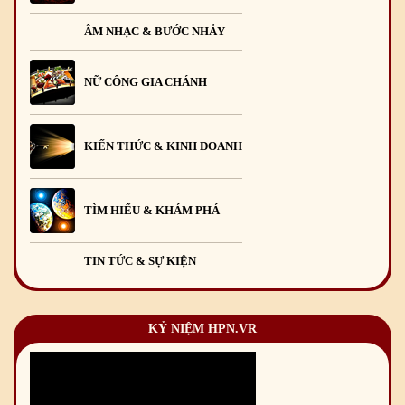
ÂM NHẠC & BƯỚC NHẢY
NỮ CÔNG GIA CHÁNH
KIẾN THỨC & KINH DOANH
TÌM HIỂU & KHÁM PHÁ
TIN TỨC & SỰ KIỆN
KỶ NIỆM HPN.VR