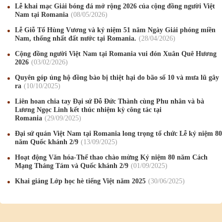
Lễ khai mạc Giải bóng đá mở rộng 2026 của cộng đồng người Việt
Nam tại Romania
08
/05
/2026
Lễ Giỗ Tổ Hùng Vương và kỷ niệm 51 năm Ngày Giải phóng miền
Nam, thống nhất đất nước tại Romania.
28
/04
/2026
Cộng đồng người Việt Nam tại Romania vui đón Xuân Quê Hương
2026
03
/02
/2026
Mừng Xuân Canh Tý 2020
22
/01
/2020
Quyên góp ủng hộ đồng bào bị thiệt hại do bão số 10 và mưa lũ gây
ra
10
/10
/2025
Chúc mừng Giáng sinh và Năm mới 2020
24
/12
/2019
Liên hoan chia tay Đại sứ Đỗ Đức Thành cùng Phu nhân và bà
Mừng Xuân Kỷ Hợi 2019
03
/02
/2019
Lương Ngọc Linh kết thúc nhiệm kỳ công tác tại
Romania
29
/09
/2025
Chúc mừng Giáng sinh và Năm mới 2019
22
/12
/2018
Đại sứ quán Việt Nam tại Romania long trọng tổ chức Lễ kỷ niệm 80
năm Quốc khánh 2/9
13
/09
/2025
Mừng Xuân Bính Ngọ 2026
15
/02
/2026
Hoạt động Văn hóa-Thể thao chào mừng Kỷ niệm 80 năm Cách
Chúc mừng Giáng sinh và Năm mới 2026
24
/12
/2025
Mạng Tháng Tám và Quốc khánh 2/9
01
/09
/2025
Khai giảng Lớp học hè tiếng Việt năm 2025
30
/06
/2025
Chúc mừng Giáng sinh và Năm mới 2025
24
/12
/2024
Mừng Xuân Giáp Thìn 2024
09
/02
/2024