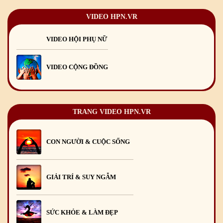
Chúc mừng Giáng sinh và Năm mới 2026
24
/12
/2025
VIDEO HPN.VR
Chúc mừng Giáng sinh và Năm mới 2025
24
/12
/2024
VIDEO HỘI PHỤ NỮ
Mừng Xuân Giáp Thìn 2024
09
/02
/2024
VIDEO CỘNG ĐỒNG
TRANG VIDEO HPN.VR
CON NGƯỜI & CUỘC SỐNG
GIẢI TRÍ & SUY NGẪM
SỨC KHỎE & LÀM ĐẸP