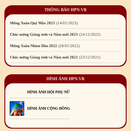
Chúc mừng Giáng sinh và Năm mới 2024
21
/12
/2023
THÔNG BÁO HPN.VR
Mừng Xuân Quý Mão 2023
14
/01
/2023
Chúc mừng Giáng sinh và Năm mới 2023
24
/12
/2022
Mừng Xuân Nhâm Dần 2022
28
/01
/2022
Chúc mừng Giáng sinh và Năm mới 2022
23
/12
/2021
Mừng Xuân Tân Sửu 2021
10
/02
/2021
Chúc mừng Giáng sinh và Năm mới 2021
15
/12
/2020
HÌNH ẢNH HPN.VR
Mừng Xuân Canh Tý 2020
22
/01
/2020
Chúc mừng Giáng sinh và Năm mới 2020
24
/12
/2019
HÌNH ẢNH HỘI PHỤ NỮ
Mừng Xuân Kỷ Hợi 2019
03
/02
/2019
HÌNH ẢNH CỘNG ĐỒNG
Chúc mừng Giáng sinh và Năm mới 2019
22
/12
/2018
Mừng Xuân Bính Ngọ 2026
15
/02
/2026