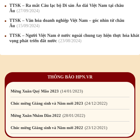
TTSK – Ra mắt Câu lạc bộ Di sản Áo dài Việt Nam tại châu
Chúc mừng Giáng sinh và Năm mới 2019
22
/12
/2018
Âu
27
/09
/2024
Mừng Xuân Bính Ngọ 2026
15
/02
/2026
TTSK – Văn hóa doanh nghiệp Việt Nam – góc nhìn từ châu
Âu
15
/09
/2024
Chúc mừng Giáng sinh và Năm mới 2026
24
/12
/2025
TTSK – Người Việt Nam ở nước ngoài chung tay hiện thực hóa khát
vọng phát triển đất nước
23
/08
/2024
Chúc mừng Giáng sinh và Năm mới 2025
24
/12
/2024
Mừng Xuân Giáp Thìn 2024
09
/02
/2024
Chúc mừng Giáng sinh và Năm mới 2024
21
/12
/2023
THÔNG BÁO HPN.VR
Mừng Xuân Quý Mão 2023
14
/01
/2023
Chúc mừng Giáng sinh và Năm mới 2023
24
/12
/2022
Mừng Xuân Nhâm Dần 2022
28
/01
/2022
Chúc mừng Giáng sinh và Năm mới 2022
23
/12
/2021
Mừng Xuân Tân Sửu 2021
10
/02
/2021
Chúc mừng Giáng sinh và Năm mới 2021
15
/12
/2020