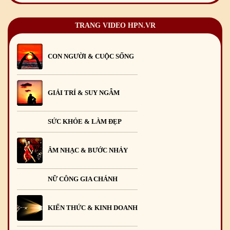
TRANG VIDEO HPN.VR
CON NGƯỜI & CUỘC SỐNG
GIẢI TRÍ & SUY NGẪM
SỨC KHỎE & LÀM ĐẸP
ÂM NHẠC & BƯỚC NHẢY
NỮ CÔNG GIA CHÁNH
KIẾN THỨC & KINH DOANH