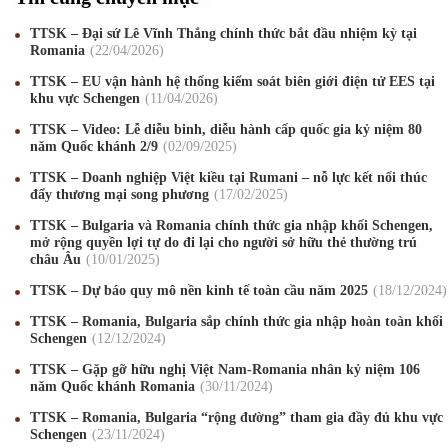
TTSK – Đại sứ Lê Vĩnh Thắng chính thức bắt đầu nhiệm kỳ tại
Romania
22
/04
/2026
TTSK – EU vận hành hệ thống kiểm soát biên giới điện tử EES tại
khu vực Schengen
11
/04
/2026
TTSK – Video: Lễ diễu binh, diễu hành cấp quốc gia kỷ niệm 80
năm Quốc khánh 2/9
02
/09
/2025
TTSK – Doanh nghiệp Việt kiều tại Rumani – nỗ lực kết nối thúc
đẩy thương mại song phương
17
/02
/2025
TTSK – Bulgaria và Romania chính thức gia nhập khối Schengen,
mở rộng quyền lợi tự do đi lại cho người sở hữu thẻ thường trú
châu Âu
10
/01
/2025
TTSK – Dự báo quy mô nền kinh tế toàn cầu năm 2025
18
/12
/2024
TTSK – Romania, Bulgaria sắp chính thức gia nhập hoàn toàn khối
Schengen
12
/12
/2024
Mừng Xuân Canh Tý 2020
22
/01
/2020
TTSK – Gặp gỡ hữu nghị Việt Nam-Romania nhân kỷ niệm 106
năm Quốc khánh Romania
30
/11
/2024
Chúc mừng Giáng sinh và Năm mới 2020
24
/12
/2019
TTSK – Romania, Bulgaria “rộng đường” tham gia đầy đủ khu vực
Mừng Xuân Kỷ Hợi 2019
03
/02
/2019
Schengen
23
/11
/2024