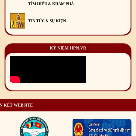
TÌM HIỂU & KHÁM PHÁ
TIN TỨC & SỰ KIỆN
KỶ NIỆM HPN.VR
N KẾT WEBSITE