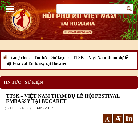
Trang chủ
Tin tức - Sự kiện
TTSK – Việt Nam tham dự lễ
hội Festival Embassy tại Bucaret
TIN TỨC - SỰ KIỆN
TTSK – VIỆT NAM THAM DỰ LỄ HỘI FESTIVAL
EMBASSY TẠI BUCARET
11:11 chiều
|
08
/09
/2017