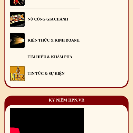
NỮ CÔNG GIA CHÁNH
KIẾN THỨC & KINH DOANH
TÌM HIỂU & KHÁM PHÁ
TIN TỨC & SỰ KIỆN
KỶ NIỆM HPN.VR