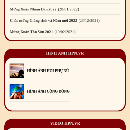
Mừng Xuân Nhâm Dần 2022
28
/01
/2022
Chúc mừng Giáng sinh và Năm mới 2022
23
/12
/2021
Mừng Xuân Tân Sửu 2021
10
/02
/2021
Chúc mừng Giáng sinh và Năm mới 2021
15
/12
/2020
HÌNH ẢNH HPN.VR
Mừng Xuân Canh Tý 2020
22
/01
/2020
Chúc mừng Giáng sinh và Năm mới 2020
24
/12
/2019
HÌNH ẢNH HỘI PHỤ NỮ
Mừng Xuân Kỷ Hợi 2019
03
/02
/2019
Chúc mừng Giáng sinh và Năm mới 2019
22
/12
/2018
HÌNH ẢNH CỘNG ĐỒNG
Mừng Xuân Bính Ngọ 2026
15
/02
/2026
Chúc mừng Giáng sinh và Năm mới 2026
24
/12
/2025
Chúc mừng Giáng sinh và Năm mới 2025
24
/12
/2024
VIDEO HPN.VR