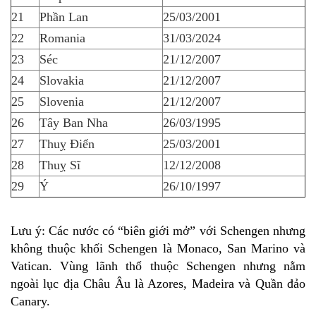
21
Phần Lan
25/03/2001
22
Romania
31/03/2024
23
Séc
21/12/2007
24
Slovakia
21/12/2007
25
Slovenia
21/12/2007
26
Tây Ban Nha
26/03/1995
27
Thuỵ Điển
25/03/2001
28
Thuỵ Sĩ
12/12/2008
29
Ý
26/10/1997
Lưu ý: Các nước có “biên giới mở” với Schengen nhưng
không thuộc khối Schengen là Monaco, San Marino và
Vatican. Vùng lãnh thổ thuộc Schengen nhưng nằm
ngoài lục địa Châu Âu là Azores, Madeira và Quần đảo
Canary.