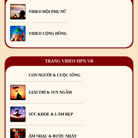
Mừng Xuân Giáp Thìn 2024
09
/02
/2024
VIDEO HỘI PHỤ NỮ
VIDEO CỘNG ĐỒNG
TRANG VIDEO HPN.VR
CON NGƯỜI & CUỘC SỐNG
GIẢI TRÍ & SUY NGẪM
SỨC KHỎE & LÀM ĐẸP
ÂM NHẠC & BƯỚC NHẢY