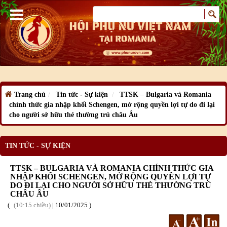
Trang chủ
Tin tức - Sự kiện
TTSK – Bulgaria và Romania
chính thức gia nhập khối Schengen, mở rộng quyền lợi tự do đi lại
cho người sở hữu thẻ thường trú châu Âu
TIN TỨC - SỰ KIỆN
TTSK – BULGARIA VÀ ROMANIA CHÍNH THỨC GIA
NHẬP KHỐI SCHENGEN, MỞ RỘNG QUYỀN LỢI TỰ
DO ĐI LẠI CHO NGƯỜI SỞ HỮU THẺ THƯỜNG TRÚ
CHÂU ÂU
10:15 chiều
|
10
/01
/2025