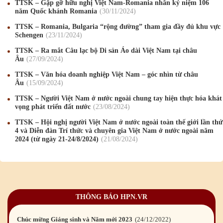
TTSK – Gặp gỡ hữu nghị Việt Nam-Romania nhân kỷ niệm 106
năm Quốc khánh Romania
30
/11
/2024
Mừng Xuân Canh Tý 2020
22
/01
/2020
TTSK – Romania, Bulgaria “rộng đường” tham gia đầy đủ khu vực
Schengen
23
/11
/2024
Chúc mừng Giáng sinh và Năm mới 2020
24
/12
/2019
TTSK – Ra mắt Câu lạc bộ Di sản Áo dài Việt Nam tại châu
Âu
27
/09
/2024
Mừng Xuân Kỷ Hợi 2019
03
/02
/2019
TTSK – Văn hóa doanh nghiệp Việt Nam – góc nhìn từ châu
Âu
15
/09
/2024
Chúc mừng Giáng sinh và Năm mới 2019
22
/12
/2018
TTSK – Người Việt Nam ở nước ngoài chung tay hiện thực hóa khát
Mừng Xuân Bính Ngọ 2026
15
/02
/2026
vọng phát triển đất nước
23
/08
/2024
TTSK – Hội nghị người Việt Nam ở nước ngoài toàn thế giới lần thứ
Chúc mừng Giáng sinh và Năm mới 2026
24
/12
/2025
4 và Diễn đàn Trí thức và chuyên gia Việt Nam ở nước ngoài năm
2024 (từ ngày 21-24/8/2024)
21
/08
/2024
Chúc mừng Giáng sinh và Năm mới 2025
24
/12
/2024
Mừng Xuân Giáp Thìn 2024
09
/02
/2024
Chúc mừng Giáng sinh và Năm mới 2024
21
/12
/2023
THÔNG BÁO HPN.VR
Mừng Xuân Quý Mão 2023
14
/01
/2023
Chúc mừng Giáng sinh và Năm mới 2023
24
/12
/2022