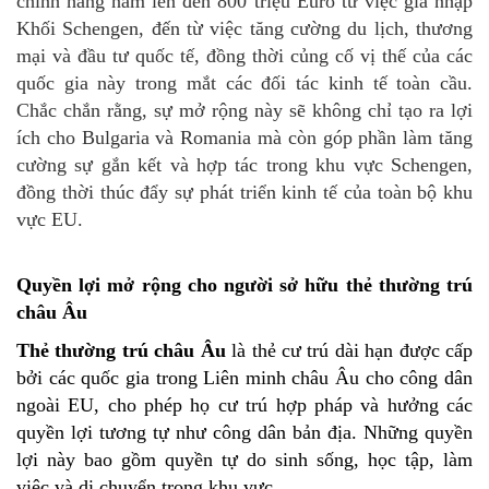
chính hàng năm lên đến 800 triệu Euro từ việc gia nhập
Khối Schengen, đến từ việc tăng cường du lịch, thương
mại và đầu tư quốc tế, đồng thời củng cố vị thế của các
quốc gia này trong mắt các đối tác kinh tế toàn cầu.
Chắc chắn rằng, sự mở rộng này sẽ không chỉ tạo ra lợi
ích cho Bulgaria và Romania mà còn góp phần làm tăng
cường sự gắn kết và hợp tác trong khu vực Schengen,
đồng thời thúc đẩy sự phát triển kinh tế của toàn bộ khu
vực EU.
Quyền lợi mở rộng cho người sở hữu thẻ thường trú
châu Âu
Thẻ thường trú châu Âu
là thẻ cư trú dài hạn được cấp
bởi các quốc gia trong Liên minh châu Âu cho công dân
ngoài EU, cho phép họ cư trú hợp pháp và hưởng các
quyền lợi tương tự như công dân bản địa. Những quyền
lợi này bao gồm quyền tự do sinh sống, học tập, làm
việc và di chuyển trong khu vực.