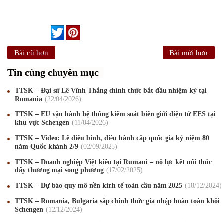
Bài cũ hơn
Bài mới hơn
Tin cùng chuyên mục
TTSK – Đại sứ Lê Vĩnh Thắng chính thức bắt đầu nhiệm kỳ tại
Romania
22
/04
/2026
TTSK – EU vận hành hệ thống kiểm soát biên giới điện tử EES tại
khu vực Schengen
11
/04
/2026
TTSK – Video: Lễ diễu binh, diễu hành cấp quốc gia kỷ niệm 80
năm Quốc khánh 2/9
02
/09
/2025
TTSK – Doanh nghiệp Việt kiều tại Rumani – nỗ lực kết nối thúc
đẩy thương mại song phương
17
/02
/2025
TTSK – Dự báo quy mô nền kinh tế toàn cầu năm 2025
18
/12
/2024
TTSK – Romania, Bulgaria sắp chính thức gia nhập hoàn toàn khối
Schengen
12
/12
/2024