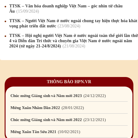
TTSK – Văn hóa doanh nghiệp Việt Nam – góc nhìn từ châu
Âu
15
/09
/2024
Chúc mừng Giáng sinh và Năm mới 2019
22
/12
/2018
TTSK – Người Việt Nam ở nước ngoài chung tay hiện thực hóa khát
Mừng Xuân Bính Ngọ 2026
15
/02
/2026
vọng phát triển đất nước
23
/08
/2024
TTSK – Hội nghị người Việt Nam ở nước ngoài toàn thế giới lần thứ
Chúc mừng Giáng sinh và Năm mới 2026
24
/12
/2025
4 và Diễn đàn Trí thức và chuyên gia Việt Nam ở nước ngoài năm
2024 (từ ngày 21-24/8/2024)
21
/08
/2024
Chúc mừng Giáng sinh và Năm mới 2025
24
/12
/2024
Mừng Xuân Giáp Thìn 2024
09
/02
/2024
Chúc mừng Giáng sinh và Năm mới 2024
21
/12
/2023
THÔNG BÁO HPN.VR
Mừng Xuân Quý Mão 2023
14
/01
/2023
Chúc mừng Giáng sinh và Năm mới 2023
24
/12
/2022
Mừng Xuân Nhâm Dần 2022
28
/01
/2022
Chúc mừng Giáng sinh và Năm mới 2022
23
/12
/2021
Mừng Xuân Tân Sửu 2021
10
/02
/2021