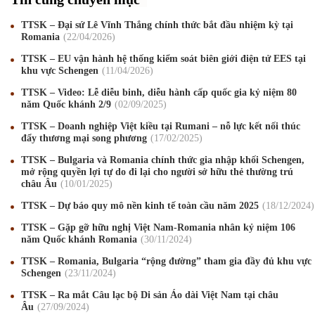
TTSK – Đại sứ Lê Vĩnh Thắng chính thức bắt đầu nhiệm kỳ tại
Romania
22
/04
/2026
TTSK – EU vận hành hệ thống kiểm soát biên giới điện tử EES tại
khu vực Schengen
11
/04
/2026
TTSK – Video: Lễ diễu binh, diễu hành cấp quốc gia kỷ niệm 80
năm Quốc khánh 2/9
02
/09
/2025
TTSK – Doanh nghiệp Việt kiều tại Rumani – nỗ lực kết nối thúc
đẩy thương mại song phương
17
/02
/2025
TTSK – Bulgaria và Romania chính thức gia nhập khối Schengen,
mở rộng quyền lợi tự do đi lại cho người sở hữu thẻ thường trú
châu Âu
10
/01
/2025
TTSK – Dự báo quy mô nền kinh tế toàn cầu năm 2025
18
/12
/2024
TTSK – Gặp gỡ hữu nghị Việt Nam-Romania nhân kỷ niệm 106
năm Quốc khánh Romania
30
/11
/2024
Mừng Xuân Canh Tý 2020
22
/01
/2020
TTSK – Romania, Bulgaria “rộng đường” tham gia đầy đủ khu vực
Schengen
23
/11
/2024
Chúc mừng Giáng sinh và Năm mới 2020
24
/12
/2019
TTSK – Ra mắt Câu lạc bộ Di sản Áo dài Việt Nam tại châu
Âu
27
/09
/2024
Mừng Xuân Kỷ Hợi 2019
03
/02
/2019