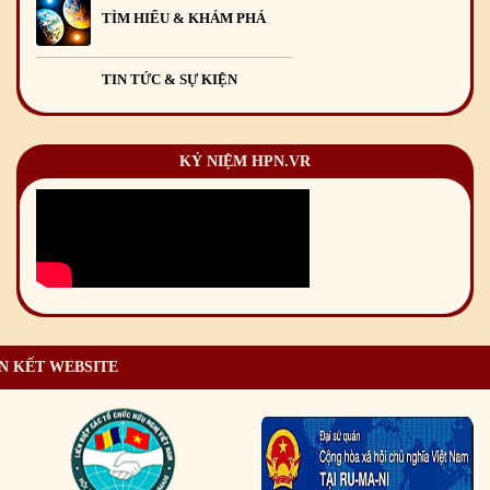
TÌM HIỂU & KHÁM PHÁ
TIN TỨC & SỰ KIỆN
KỶ NIỆM HPN.VR
N KẾT WEBSITE