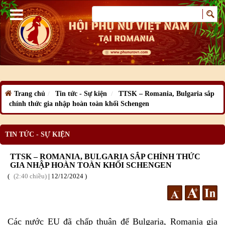
Trang chủ
Tin tức - Sự kiện
TTSK – Romania, Bulgaria sắp
chính thức gia nhập hoàn toàn khối Schengen
TIN TỨC - SỰ KIỆN
TTSK – ROMANIA, BULGARIA SẮP CHÍNH THỨC
GIA NHẬP HOÀN TOÀN KHỐI SCHENGEN
2:40 chiều
|
12
/12
/2024
Các nước EU đã chấp thuận để Bulgaria, Romania gia