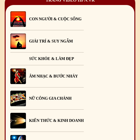
TRANG VIDEO HPN.VR
CON NGƯỜI & CUỘC SỐNG
GIẢI TRÍ & SUY NGẪM
SỨC KHỎE & LÀM ĐẸP
ÂM NHẠC & BƯỚC NHẢY
NỮ CÔNG GIA CHÁNH
KIẾN THỨC & KINH DOANH