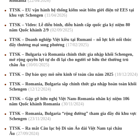
Romania
22
/04
/2026
TTSK – EU vận hành hệ thống kiểm soát biên giới điện tử EES tại
khu vực Schengen
11
/04
/2026
TTSK – Video: Lễ diễu binh, diễu hành cấp quốc gia kỷ niệm 80
năm Quốc khánh 2/9
02
/09
/2025
TTSK – Doanh nghiệp Việt kiều tại Rumani – nỗ lực kết nối thúc
đẩy thương mại song phương
17
/02
/2025
TTSK – Bulgaria và Romania chính thức gia nhập khối Schengen,
mở rộng quyền lợi tự do đi lại cho người sở hữu thẻ thường trú
châu Âu
10
/01
/2025
TTSK – Dự báo quy mô nền kinh tế toàn cầu năm 2025
18
/12
/2024
TTSK – Romania, Bulgaria sắp chính thức gia nhập hoàn toàn khối
Schengen
12
/12
/2024
TTSK – Gặp gỡ hữu nghị Việt Nam-Romania nhân kỷ niệm 106
năm Quốc khánh Romania
30
/11
/2024
Mừng Xuân Canh Tý 2020
22
/01
/2020
TTSK – Romania, Bulgaria “rộng đường” tham gia đầy đủ khu vực
Chúc mừng Giáng sinh và Năm mới 2020
24
/12
/2019
Schengen
23
/11
/2024
TTSK – Ra mắt Câu lạc bộ Di sản Áo dài Việt Nam tại châu
Mừng Xuân Kỷ Hợi 2019
03
/02
/2019
Âu
27
/09
/2024