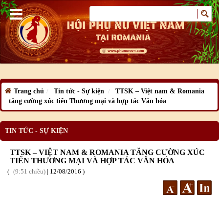
Trang chủ
Tin tức - Sự kiện
TTSK – Việt nam & Romania
tăng cường xúc tiến Thương mại và hợp tác Văn hóa
TIN TỨC - SỰ KIỆN
TTSK – VIỆT NAM & ROMANIA TĂNG CƯỜNG XÚC
TIẾN THƯƠNG MẠI VÀ HỢP TÁC VĂN HÓA
9:51 chiều
|
12
/08
/2016