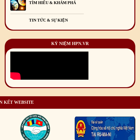
TÌM HIỂU & KHÁM PHÁ
TIN TỨC & SỰ KIỆN
KỶ NIỆM HPN.VR
N KẾT WEBSITE