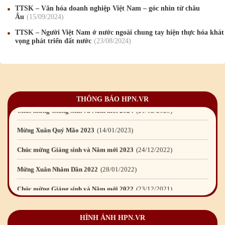
Chúc mừng Giáng sinh và Năm mới 2019
22
/12
/2018
TTSK – Văn hóa doanh nghiệp Việt Nam – góc nhìn từ châu
Âu
15
/09
/2024
Mừng Xuân Bính Ngọ 2026
15
/02
/2026
TTSK – Người Việt Nam ở nước ngoài chung tay hiện thực hóa khát
vọng phát triển đất nước
23
/08
/2024
Chúc mừng Giáng sinh và Năm mới 2026
24
/12
/2025
Chúc mừng Giáng sinh và Năm mới 2025
24
/12
/2024
Mừng Xuân Giáp Thìn 2024
09
/02
/2024
THÔNG BÁO HPN.VR
Chúc mừng Giáng sinh và Năm mới 2024
21
/12
/2023
Mừng Xuân Quý Mão 2023
14
/01
/2023
Chúc mừng Giáng sinh và Năm mới 2023
24
/12
/2022
Mừng Xuân Nhâm Dần 2022
28
/01
/2022
Chúc mừng Giáng sinh và Năm mới 2022
23
/12
/2021
Mừng Xuân Tân Sửu 2021
10
/02
/2021
HÌNH ẢNH HPN.VR
Chúc mừng Giáng sinh và Năm mới 2021
15
/12
/2020