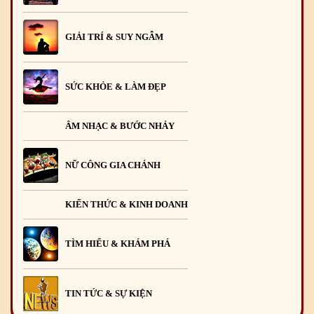
GIẢI TRÍ & SUY NGẪM
SỨC KHỎE & LÀM ĐẸP
ÂM NHẠC & BƯỚC NHẢY
NỮ CÔNG GIA CHÁNH
KIẾN THỨC & KINH DOANH
TÌM HIỂU & KHÁM PHÁ
TIN TỨC & SỰ KIỆN