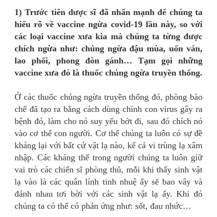
1) Trước tiên dược sĩ đã nhấn mạnh để chúng ta
hiểu rõ về vaccine ngừa covid-19 lần này, so với
các loại vaccine xưa kia mà chúng ta từng được
chích ngừa như: chủng ngừa đậu mùa, uốn ván,
lao phổi, phong đòn gánh… Tạm gọi những
vaccine xưa đó là thuốc chủng ngừa truyền thống.
Ở các thuốc chủng ngừa truyền thống đó, phòng bào
chế đã tạo ra bằng cách dùng chính con virus gây ra
bệnh đó, làm cho nó suy yếu bớt đi, sau đó chích nó
vào cơ thể con người. Cơ thể chúng ta luôn có sự đề
kháng lại với bất cứ vật lạ nào, kể cả vi trùng lạ xâm
nhập. Các kháng thể trong người chúng ta luôn giữ
vai trò các chiến sĩ phòng thủ, mỗi khi thấy sinh vật
lạ vào là các quân lính tinh nhuệ ấy sẽ bao vây và
đánh nhau tơi bời với các sinh vật lạ ấy. Khi đó
chúng ta có thể có phản ứng như: sốt, đau nhức…