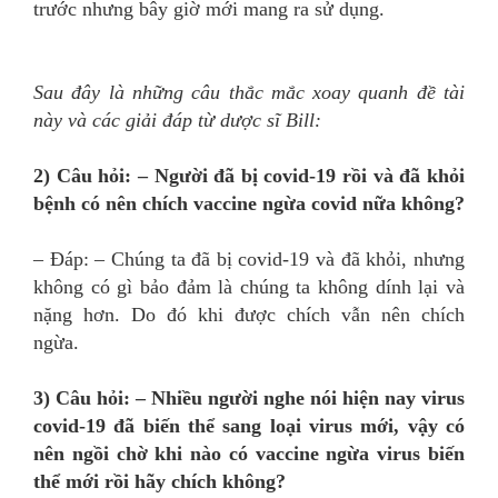
trước nhưng bây giờ mới mang ra sử dụng.
Sau đây là những câu thắc mắc xoay quanh đề tài
này và các giải đáp từ dược sĩ Bill:
2) Câu hỏi: – Người đã bị covid-19 rồi và đã khỏi
bệnh có nên chích vaccine ngừa covid nữa không?
– Đáp: – Chúng ta đã bị covid-19 và đã khỏi, nhưng
không có gì bảo đảm là chúng ta không dính lại và
nặng hơn. Do đó khi được chích vẫn nên chích
ngừa.
3) Câu hỏi: – Nhiều người nghe nói hiện nay virus
covid-19 đã biến thể sang loại virus mới, vậy có
nên ngồi chờ khi nào có vaccine ngừa virus biến
thể mới rồi hãy chích không?