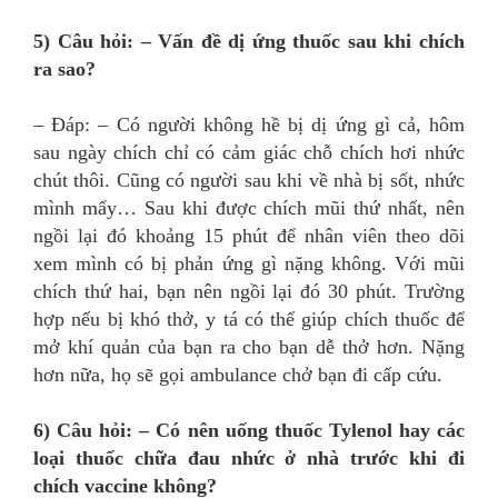
5) Câu hỏi: – Vấn đề dị ứng thuốc sau khi chích
ra sao?
– Đáp: – Có người không hề bị dị ứng gì cả, hôm
sau ngày chích chỉ có cảm giác chỗ chích hơi nhức
chút thôi. Cũng có người sau khi về nhà bị sốt, nhức
mình mẩy… Sau khi được chích mũi thứ nhất, nên
ngồi lại đó khoảng 15 phút để nhân viên theo dõi
xem mình có bị phản ứng gì nặng không. Với mũi
chích thứ hai, bạn nên ngồi lại đó 30 phút. Trường
hợp nếu bị khó thở, y tá có thể giúp chích thuốc để
mở khí quản của bạn ra cho bạn dễ thở hơn. Nặng
hơn nữa, họ sẽ gọi ambulance chở bạn đi cấp cứu.
6) Câu hỏi: – Có nên uống thuốc Tylenol hay các
loại thuốc chữa đau nhức ở nhà trước khi đi
chích vaccine không?