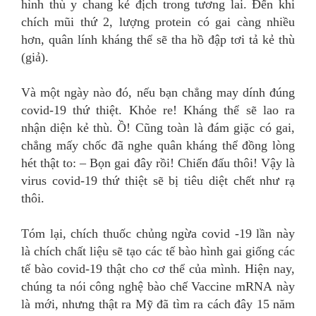
hình thù y chang kẻ địch trong tương lai. Đến khi
chích mũi thứ 2, lượng protein có gai càng nhiều
hơn, quân lính kháng thể sẽ tha hồ đập tơi tả kẻ thù
(giả).
Và một ngày nào đó, nếu bạn chẳng may dính đúng
covid-19 thứ thiệt. Khỏe re! Kháng thể sẽ lao ra
nhận diện kẻ thù. Ồ! Cũng toàn là đám giặc có gai,
chẳng mấy chốc đã nghe quân kháng thể đồng lòng
hét thật to: – Bọn gai đây rồi! Chiến đấu thôi! Vậy là
virus covid-19 thứ thiệt sẽ bị tiêu diệt chết như rạ
thôi.
Tóm lại, chích thuốc chủng ngừa covid -19 lần này
là chích chất liệu sẽ tạo các tế bào hình gai giống các
tế bào covid-19 thật cho cơ thể của mình. Hiện nay,
chúng ta nói công nghệ bào chế Vaccine mRNA này
là mới, nhưng thật ra Mỹ đã tìm ra cách đây 15 năm