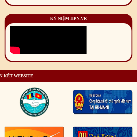
KỶ NIỆM HPN.VR
N KẾT WEBSITE