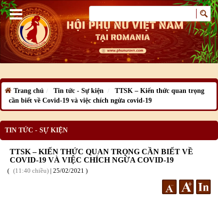
Trang chủ
Tin tức - Sự kiện
TTSK – Kiến thức quan trọng
cần biết về Covid-19 và việc chích ngừa covid-19
TIN TỨC - SỰ KIỆN
TTSK – KIẾN THỨC QUAN TRỌNG CẦN BIẾT VỀ
COVID-19 VÀ VIỆC CHÍCH NGỪA COVID-19
11:40 chiều
|
25
/02
/2021