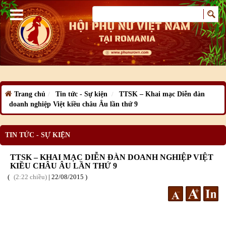
Trang chủ
Tin tức - Sự kiện
TTSK – Khai mạc Diễn đàn
doanh nghiệp Việt kiều châu Âu lần thứ 9
TIN TỨC - SỰ KIỆN
TTSK – KHAI MẠC DIỄN ĐÀN DOANH NGHIỆP VIỆT
KIỀU CHÂU ÂU LẦN THỨ 9
2:22 chiều
|
22
/08
/2015