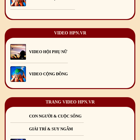
Chúc mừng Giáng sinh và Năm mới 2025
24
/12
/2024
Mừng Xuân Giáp Thìn 2024
09
/02
/2024
VIDEO HPN.VR
VIDEO HỘI PHỤ NỮ
VIDEO CỘNG ĐỒNG
TRANG VIDEO HPN.VR
CON NGƯỜI & CUỘC SỐNG
GIẢI TRÍ & SUY NGẪM