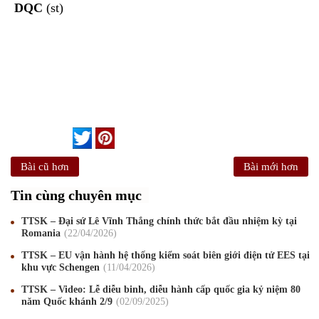
DQC
(st)
Bài cũ hơn
Bài mới hơn
Tin cùng chuyên mục
TTSK – Đại sứ Lê Vĩnh Thắng chính thức bắt đầu nhiệm kỳ tại
Romania
22
/04
/2026
TTSK – EU vận hành hệ thống kiểm soát biên giới điện tử EES tại
khu vực Schengen
11
/04
/2026
TTSK – Video: Lễ diễu binh, diễu hành cấp quốc gia kỷ niệm 80
năm Quốc khánh 2/9
02
/09
/2025