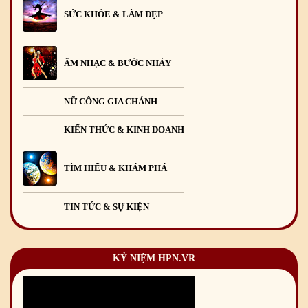
SỨC KHỎE & LÀM ĐẸP
ÂM NHẠC & BƯỚC NHẢY
NỮ CÔNG GIA CHÁNH
KIẾN THỨC & KINH DOANH
TÌM HIỂU & KHÁM PHÁ
TIN TỨC & SỰ KIỆN
KỶ NIỆM HPN.VR