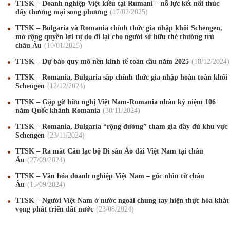
TTSK – Doanh nghiệp Việt kiều tại Rumani – nỗ lực kết nối thúc
đẩy thương mại song phương
17
/02
/2025
TTSK – Bulgaria và Romania chính thức gia nhập khối Schengen,
mở rộng quyền lợi tự do đi lại cho người sở hữu thẻ thường trú
châu Âu
10
/01
/2025
Mừng Xuân Canh Tý 2020
22
/01
/2020
TTSK – Dự báo quy mô nền kinh tế toàn cầu năm 2025
18
/12
/2024
Chúc mừng Giáng sinh và Năm mới 2020
24
/12
/2019
TTSK – Romania, Bulgaria sắp chính thức gia nhập hoàn toàn khối
Schengen
12
/12
/2024
Mừng Xuân Kỷ Hợi 2019
03
/02
/2019
TTSK – Gặp gỡ hữu nghị Việt Nam-Romania nhân kỷ niệm 106
năm Quốc khánh Romania
30
/11
/2024
Chúc mừng Giáng sinh và Năm mới 2019
22
/12
/2018
TTSK – Romania, Bulgaria “rộng đường” tham gia đầy đủ khu vực
Mừng Xuân Bính Ngọ 2026
15
/02
/2026
Schengen
23
/11
/2024
TTSK – Ra mắt Câu lạc bộ Di sản Áo dài Việt Nam tại châu
Chúc mừng Giáng sinh và Năm mới 2026
24
/12
/2025
Âu
27
/09
/2024
Chúc mừng Giáng sinh và Năm mới 2025
24
/12
/2024
TTSK – Văn hóa doanh nghiệp Việt Nam – góc nhìn từ châu
Âu
15
/09
/2024
Mừng Xuân Giáp Thìn 2024
09
/02
/2024
TTSK – Người Việt Nam ở nước ngoài chung tay hiện thực hóa khát
vọng phát triển đất nước
23
/08
/2024
Chúc mừng Giáng sinh và Năm mới 2024
21
/12
/2023