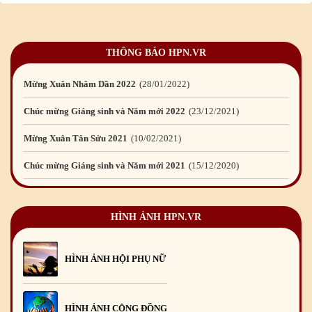
Mừng Xuân Quý Mão 2023
14
/01
/2023
Chúc mừng Giáng sinh và Năm mới 2023
24
/12
/2022
THÔNG BÁO HPN.VR
Mừng Xuân Nhâm Dần 2022
28
/01
/2022
Chúc mừng Giáng sinh và Năm mới 2022
23
/12
/2021
Mừng Xuân Tân Sửu 2021
10
/02
/2021
Chúc mừng Giáng sinh và Năm mới 2021
15
/12
/2020
Mừng Xuân Canh Tý 2020
22
/01
/2020
Chúc mừng Giáng sinh và Năm mới 2020
24
/12
/2019
HÌNH ẢNH HPN.VR
Mừng Xuân Kỷ Hợi 2019
03
/02
/2019
Chúc mừng Giáng sinh và Năm mới 2019
22
/12
/2018
HÌNH ẢNH HỘI PHỤ NỮ
Mừng Xuân Bính Ngọ 2026
15
/02
/2026
Chúc mừng Giáng sinh và Năm mới 2026
24
/12
/2025
HÌNH ẢNH CỘNG ĐỒNG