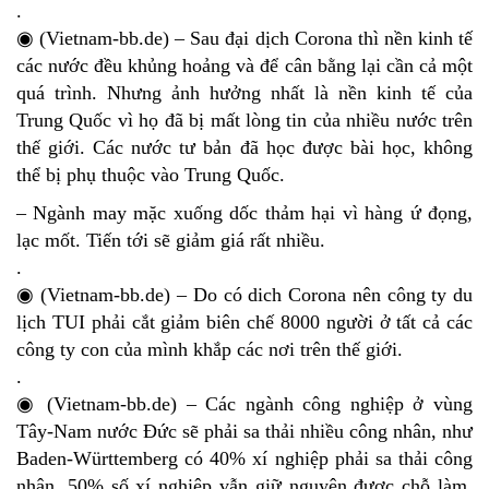
.
◉ (Vietnam-bb.de) – Sau đại dịch Corona thì nền kinh tế
các nước đều khủng hoảng và để cân bằng lại cần cả một
quá trình. Nhưng ảnh hưởng nhất là nền kinh tế của
Trung Quốc vì họ đã bị mất lòng tin của nhiều nước trên
thế giới. Các nước tư bản đã học được bài học, không
thể bị phụ thuộc vào Trung Quốc.
– Ngành may mặc xuống dốc thảm hại vì hàng ứ đọng,
lạc mốt. Tiến tới sẽ giảm giá rất nhiều.
.
◉ (Vietnam-bb.de) – Do có dich Corona nên công ty du
lịch TUI phải cắt giảm biên chế 8000 người ở tất cả các
công ty con của mình khắp các nơi trên thế giới.
.
◉ (Vietnam-bb.de) – Các ngành công nghiệp ở vùng
Tây-Nam nước Đức sẽ phải sa thải nhiều công nhân, như
Baden-Württemberg có 40% xí nghiệp phải sa thải công
nhân, 50% số xí nghiệp vẫn giữ nguyên được chỗ làm,