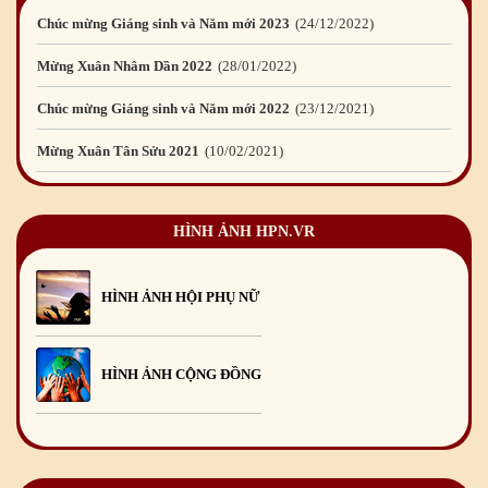
Chúc mừng Giáng sinh và Năm mới 2023
24
/12
/2022
Mừng Xuân Nhâm Dần 2022
28
/01
/2022
Chúc mừng Giáng sinh và Năm mới 2022
23
/12
/2021
Mừng Xuân Tân Sửu 2021
10
/02
/2021
Chúc mừng Giáng sinh và Năm mới 2021
15
/12
/2020
HÌNH ẢNH HPN.VR
Mừng Xuân Canh Tý 2020
22
/01
/2020
Chúc mừng Giáng sinh và Năm mới 2020
24
/12
/2019
HÌNH ẢNH HỘI PHỤ NỮ
Mừng Xuân Kỷ Hợi 2019
03
/02
/2019
Chúc mừng Giáng sinh và Năm mới 2019
22
/12
/2018
HÌNH ẢNH CỘNG ĐỒNG
Mừng Xuân Bính Ngọ 2026
15
/02
/2026
Chúc mừng Giáng sinh và Năm mới 2026
24
/12
/2025