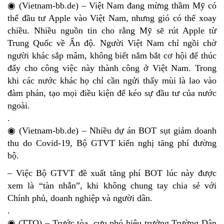
◉ (Vietnam-bb.de) – Việt Nam đang mừng thầm Mỹ có
thể đầu tư Apple vào Việt Nam, nhưng gió có thể xoay
chiều. Nhiều nguồn tin cho rằng Mỹ sẽ rút Apple từ
Trung Quốc về Ấn độ. Người Việt Nam chỉ ngồi chờ
người khác sắp mâm, không biết nắm bắt cơ hội để thúc
đẩy cho công việc này thành công ở Việt Nam. Trong
khi các nước khác họ chỉ cần ngửi thấy mùi là lao vào
đàm phán, tạo mọi điều kiện để kéo sự đầu tư của nước
ngoài.
.
◉ (Vietnam-bb.de) – Nhiều dự án BOT sụt giảm doanh
thu do Covid-19, Bộ GTVT kiến nghị tăng phí đường
bộ.
– Việc Bộ GTVT đề xuất tăng phí BOT lúc này được
xem là “tàn nhẫn”, khi không chung tay chia sẻ với
Chính phủ, doanh nghiệp và người dân.
.
◉ (TTO) – Trước tòa, cựu phó hiệu trưởng Trường Dân