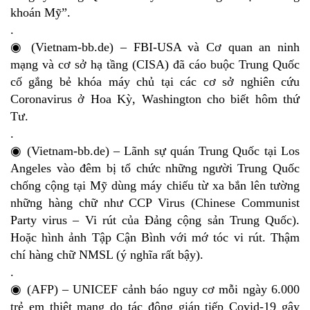
khoán Mỹ”.
.
◉ (Vietnam-bb.de) – FBI-USA và Cơ quan an ninh
mạng và cơ sở hạ tầng (CISA) đã cáo buộc Trung Quốc
cố gắng bẻ khóa máy chủ tại các cơ sở nghiên cứu
Coronavirus ở Hoa Kỳ, Washington cho biết hôm thứ
Tư.
.
◉ (Vietnam-bb.de) – Lãnh sự quán Trung Quốc tại Los
Angeles vào đêm bị tổ chức những người Trung Quốc
chống cộng tại Mỹ dùng máy chiếu từ xa bắn lên tường
những hàng chữ như CCP Virus (Chinese Communist
Party virus – Vi rút của Đảng cộng sản Trung Quốc).
Hoặc hình ảnh Tập Cận Bình với mớ tóc vi rút. Thậm
chí hàng chữ NMSL (ý nghĩa rất bậy).
.
◉ (AFP) – UNICEF cảnh báo nguy cơ mỗi ngày 6.000
trẻ em thiệt mạng do tác động gián tiếp Covid-19 gây