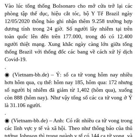
Vào lúc tổng thống Bolsonaro cho mở cửa trở lại các
phòng tập thể dục, hiệu cắt tóc, bộ Y Tế Brazil ngày
12/05/2020 thông báo ghi nhận thêm 9.258 trường hợp
dương tính trong 24 giờ. Số người lây nhiễm tại trên
toàn quốc lên đến trên 177.000, trong đó có 12.400
người thiệt mạng. Xung khắc ngày càng lớn giữa tổng
thống Brazil với thống đốc các bang về cách xử lý dịch
Covid-19.
.
◉ (Vietnam-bb.de) – Ý: số ca tử vong hôm nay nhiều
hơn hôm qua, cụ thể: hôm nay 185, hôm qua: 172 nhưng
số người bị nhiễm đã giảm từ 1,402 (hôm qua), xuống
còn 888 (hôm nay). Như vậy tổng số các ca tử vong ở Ý
là 31.106 người.
.
◉ (Vietnam-bb.de) – Anh: Có rất nhiều ca tử vong trong
các lĩnh vực y tế và xã hội. Theo như thông báo của thủ
tướng Johnson thì trong ngành y tế có 144 ca tử vong, và