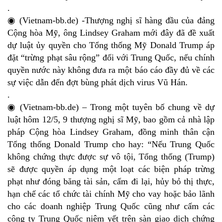
.
◉ (Vietnam-bb.de) -Thượng nghị sĩ hàng đầu của đảng
Cộng hòa Mỹ, ông Lindsey Graham mới đây đã đề xuất
dự luật ủy quyền cho Tổng thống Mỹ Donald Trump áp
đặt “trừng phạt sâu rộng” đối với Trung Quốc, nếu chính
quyền nước này không đưa ra một báo cáo đầy đủ về các
sự việc dẫn đến đợt bùng phát dịch virus Vũ Hán.
.
◉ (Vietnam-bb.de) – Trong một tuyên bố chung về dự
luật hôm 12/5, 9 thượng nghị sĩ Mỹ, bao gồm cả nhà lập
pháp Cộng hòa Lindsey Graham, đồng minh thân cận
Tổng thống Donald Trump cho hay: “Nếu Trung Quốc
không chứng thực được sự vô tội, Tổng thống (Trump)
sẽ được quyền áp dụng một loạt các biện pháp trừng
phạt như đóng băng tài sản, cấm đi lại, hủy bỏ thị thực,
hạn chế các tổ chức tài chính Mỹ cho vay hoặc bảo lãnh
cho các doanh nghiệp Trung Quốc cũng như cấm các
công ty Trung Quốc niêm yết trên sàn giao dịch chứng