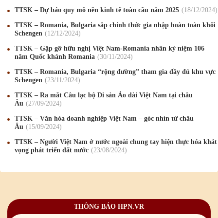
TTSK – Dự báo quy mô nền kinh tế toàn cầu năm 2025
18
/12
/2024
TTSK – Romania, Bulgaria sắp chính thức gia nhập hoàn toàn khối
Schengen
12
/12
/2024
Mừng Xuân Canh Tý 2020
22
/01
/2020
TTSK – Gặp gỡ hữu nghị Việt Nam-Romania nhân kỷ niệm 106
năm Quốc khánh Romania
30
/11
/2024
Chúc mừng Giáng sinh và Năm mới 2020
24
/12
/2019
TTSK – Romania, Bulgaria “rộng đường” tham gia đầy đủ khu vực
Mừng Xuân Kỷ Hợi 2019
03
/02
/2019
Schengen
23
/11
/2024
TTSK – Ra mắt Câu lạc bộ Di sản Áo dài Việt Nam tại châu
Chúc mừng Giáng sinh và Năm mới 2019
22
/12
/2018
Âu
27
/09
/2024
Mừng Xuân Bính Ngọ 2026
15
/02
/2026
TTSK – Văn hóa doanh nghiệp Việt Nam – góc nhìn từ châu
Âu
15
/09
/2024
Chúc mừng Giáng sinh và Năm mới 2026
24
/12
/2025
TTSK – Người Việt Nam ở nước ngoài chung tay hiện thực hóa khát
vọng phát triển đất nước
23
/08
/2024
Chúc mừng Giáng sinh và Năm mới 2025
24
/12
/2024
Mừng Xuân Giáp Thìn 2024
09
/02
/2024
Chúc mừng Giáng sinh và Năm mới 2024
21
/12
/2023
THÔNG BÁO HPN.VR
Mừng Xuân Quý Mão 2023
14
/01
/2023