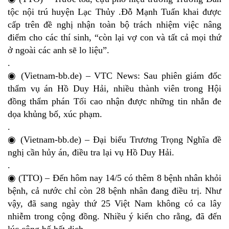
tộc nội trú huyện Lạc Thủy .Đỗ Mạnh Tuấn khai được
cấp trên đề nghị nhận toàn bộ trách nhiệm việc nâng
điểm cho các thí sinh, “còn lại vợ con và tất cả mọi thứ
ở ngoài các anh sẽ lo liệu”.
.
◉ (Vietnam-bb.de) – VTC News: Sau phiên giám đốc
thẩm vụ án Hồ Duy Hải, nhiều thành viên trong Hội
đồng thẩm phán Tối cao nhận được những tin nhắn đe
dọa khủng bố, xúc phạm.
.
◉ (Vietnam-bb.de) – Đại biểu Trương Trọng Nghĩa đề
nghị cần hủy án, điều tra lại vụ Hồ Duy Hải.
.
◉ (TTO) – Đến hôm nay 14/5 có thêm 8 bệnh nhân khỏi
bệnh, cả nước chỉ còn 28 bệnh nhân đang điều trị. Như
vậy, đã sang ngày thứ 25 Việt Nam không có ca lây
nhiễm trong cộng đồng. Nhiều ý kiến cho rằng, đã đến
lúc công bố hết dịch.