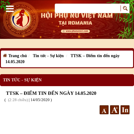
Trang chủ
Tin tức - Sự kiện
TTSK – Điểm tin đến ngày
14.05.2020
TIN TỨC - SỰ KIỆN
TTSK – ĐIỂM TIN ĐẾN NGÀY 14.05.2020
2:28 chiều
|
14
/05
/2020