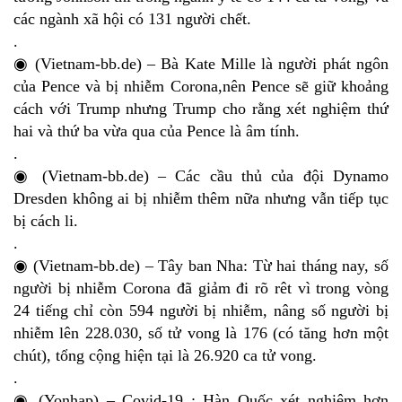
các ngành xã hội có 131 người chết.
.
◉ (Vietnam-bb.de) – Bà Kate Mille là người phát ngôn
của Pence và bị nhiễm Corona,nên Pence sẽ giữ khoảng
cách với Trump nhưng Trump cho rằng xét nghiệm thứ
hai và thứ ba vừa qua của Pence là âm tính.
.
◉ (Vietnam-bb.de) – Các cầu thủ của đội Dynamo
Dresden không ai bị nhiễm thêm nữa nhưng vẫn tiếp tục
bị cách li.
.
◉ (Vietnam-bb.de) – Tây ban Nha: Từ hai tháng nay, số
người bị nhiễm Corona đã giảm đi rõ rêt vì trong vòng
24 tiếng chỉ còn 594 người bị nhiễm, nâng số người bị
nhiễm lên 228.030, số tử vong là 176 (có tăng hơn một
chút), tổng cộng hiện tại là 26.920 ca tử vong.
.
◉ (Yonhap) – Covid-19 : Hàn Quốc xét nghiệm hơn