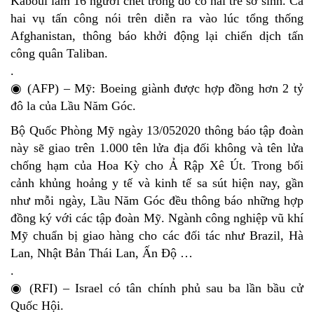
Kaboul làm 16 người chết trong đó có hai trẻ sơ sinh. Cả
hai vụ tấn công nói trên diễn ra vào lúc tổng thống
Afghanistan, thông báo khởi động lại chiến dịch tấn
công quân Taliban.
.
◉ (AFP) – Mỹ: Boeing giành được hợp đồng hơn 2 tỷ
đô la của Lầu Năm Góc.
Bộ Quốc Phòng Mỹ ngày 13/052020 thông báo tập đoàn
này sẽ giao trên 1.000 tên lửa địa đối không và tên lửa
chống hạm của Hoa Kỳ cho Ả Rập Xê Út. Trong bối
cảnh khủng hoảng y tế và kinh tế sa sút hiện nay, gần
như mỗi ngày, Lầu Năm Góc đều thông báo những hợp
đồng ký với các tập đoàn Mỹ. Ngành công nghiệp vũ khí
Mỹ chuẩn bị giao hàng cho các đối tác như Brazil, Hà
Lan, Nhật Bản Thái Lan, Ấn Độ …
.
◉ (RFI) – Israel có tân chính phủ sau ba lần bầu cử
Quốc Hội.