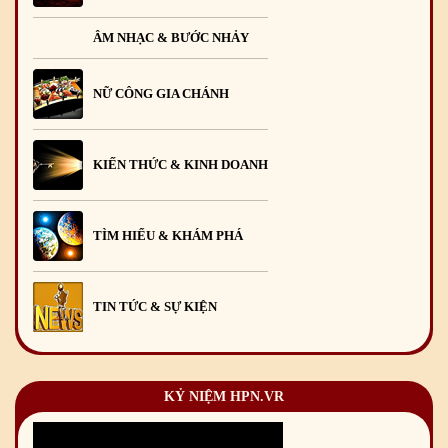
ÂM NHẠC & BƯỚC NHẢY
NỮ CÔNG GIA CHÁNH
KIẾN THỨC & KINH DOANH
TÌM HIỂU & KHÁM PHÁ
TIN TỨC & SỰ KIỆN
KỶ NIỆM HPN.VR