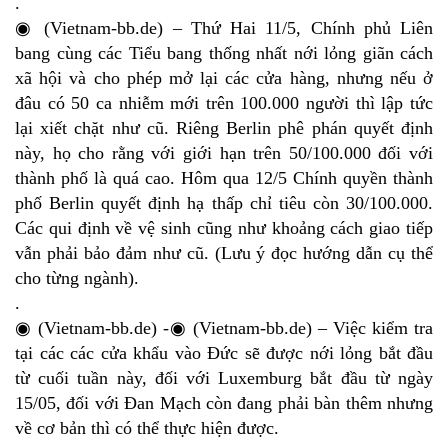
.
◉ (Vietnam-bb.de) – Thứ Hai 11/5, Chính phủ Liên
bang cùng các Tiểu bang thống nhất nới lỏng giãn cách
xã hội và cho phép mở lại các cửa hàng, nhưng nếu ở
đâu có 50 ca nhiễm mới trên 100.000 người thì lập tức
lại xiết chặt như cũ. Riêng Berlin phê phán quyết định
này, họ cho rằng với giới hạn trên 50/100.000 đối với
thành phố là quá cao. Hôm qua 12/5 Chính quyền thành
phố Berlin quyết định hạ thấp chỉ tiêu còn 30/100.000.
Các qui định về vệ sinh cũng như khoảng cách giao tiếp
vẫn phải bảo đảm như cũ. (Lưu ý đọc hướng dẫn cụ thể
cho từng ngành).
.
◉ (Vietnam-bb.de) -◉ (Vietnam-bb.de) – Việc kiểm tra
tại các các cửa khẩu vào Đức sẽ được nới lỏng bắt đầu
từ cuối tuần này, đối với Luxemburg bắt đầu từ ngày
15/05, đối với Đan Mạch còn đang phải bàn thêm nhưng
về cơ bản thì có thể thực hiện được.