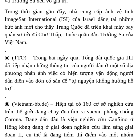
và Trường Sa đều vô giá trị.
Trong thời gian gần đây, nhà cung cấp ảnh vệ tinh
ImageSat International (ISI) của Israel đăng tải những
bức ảnh mới cho thấy Trung Quốc đã triển khai máy bay
quân sự tới đá Chữ Thập, thuộc quần đảo Trường Sa của
Việt Nam.
.
◉ (TTO) – Trong hai ngày qua, Tổng đài quốc gia 111
đã tiếp nhận những thông tin của người dân ở một số địa
phương phản ánh việc có hiện tượng vận động người
dân điền vào đơn có sẵn để “tự nguyện không hưởng hỗ
trợ”.
.
◉ (Vietnam-bb.de) – Hiện tại có 160 cơ sở nghiên cứu
trên thế giới đang chạy đua tìm ra vacxin phòng chống
Corona. Đang dẫn đầu là viện nghiên cứu CanSino ở
Hồng kông đang ở giai đoạn nghiên cứu lâm sàng giai
đoạn II, cụ thể là đang tiêm thí điểm vào một nhóm