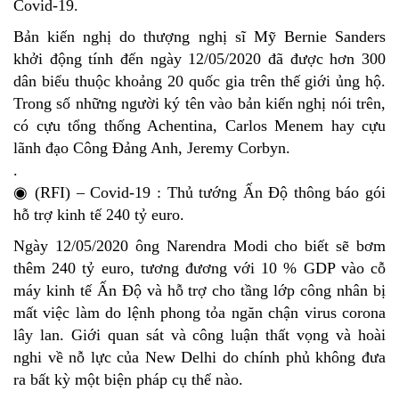
Covid-19.
Bản kiến nghị do thượng nghị sĩ Mỹ Bernie Sanders
khởi động tính đến ngày 12/05/2020 đã được hơn 300
dân biểu thuộc khoảng 20 quốc gia trên thế giới ủng hộ.
Trong số những người ký tên vào bản kiến nghị nói trên,
có cựu tổng thống Achentina, Carlos Menem hay cựu
lãnh đạo Công Đảng Anh, Jeremy Corbyn.
.
◉ (RFI) – Covid-19 : Thủ tướng Ấn Độ thông báo gói
hỗ trợ kinh tế 240 tỷ euro.
Ngày 12/05/2020 ông Narendra Modi cho biết sẽ bơm
thêm 240 tỷ euro, tương đương với 10 % GDP vào cỗ
máy kinh tế Ấn Độ và hỗ trợ cho tầng lớp công nhân bị
mất việc làm do lệnh phong tỏa ngăn chận virus corona
lây lan. Giới quan sát và công luận thất vọng và hoài
nghi về nỗ lực của New Delhi do chính phủ không đưa
ra bất kỳ một biện pháp cụ thể nào.