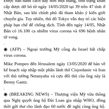
Được ban hành cách đây hơn một tháng, tình trạng khẩn
cấp được dỡ bỏ từ ngày 14/05/2020 tại 39 trên 47 tỉnh ở
Nhật Bản, sau khi chính phủ đã tham khảo ý kiến giới
chuyên gia. Tuy nhiên, thủ đô Tokyo vẫn duy trì các biện
pháp hạn chế để chống dịch. Tính đến ngày 14/05, Nhật
Bản có 16.100 ca nhiễm virus corona và 696 bệnh nhân
tử vong.
.
◉ (AFP) – Ngoại trưởng Mỹ công du Israel bất chấp
virus corona.
Mike Pompeo đến Jérusalem ngày 13/05/2020 để bàn về
kế hoạch sáp nhập một phần lãnh thổ Cisjordanie và Iran
với thủ tướng Netanyahu và cựu đối thủ của ông này là
Benny Gantz.
.
◉ (BREAKING NEWS) – Thượng viện Mỹ vừa thông
qua Nghị quyết ủng hộ Đài Loan gia nhập WHO, đồng
thời gửi thư cho lãnh đạo 60 nước đề nghị cùng ủng hộ.