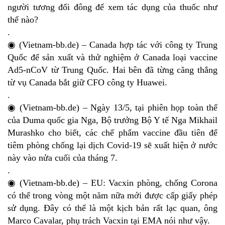
người tương đối đông để xem tác dụng của thuốc như
thế nào?
.
◉ (Vietnam-bb.de) – Canada hợp tác với công ty Trung
Quốc để sản xuất và thử nghiệm ở Canada loại vaccine
Ad5-nCoV từ Trung Quốc. Hai bên đã từng căng thẳng
từ vụ Canada bắt giữ CFO công ty Huawei.
.
◉ (Vietnam-bb.de) – Ngày 13/5, tại phiên họp toàn thể
của Duma quốc gia Nga, Bộ trưởng Bộ Y tế Nga Mikhail
Murashko cho biết, các chế phẩm vaccine đầu tiên để
tiêm phòng chống lại dịch Covid-19 sẽ xuất hiện ở nước
này vào nửa cuối của tháng 7.
.
◉ (Vietnam-bb.de) – EU: Vacxin phòng, chống Corona
có thể trong vòng một năm nữa mới được cấp giấy phép
sử dụng. Đây có thể là một kịch bản rất lạc quan, ông
Marco Cavalar, phụ trách Vacxin tại EMA nói như vậy.