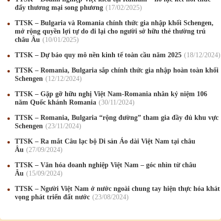
đẩy thương mại song phương
17
/02
/2025
TTSK – Bulgaria và Romania chính thức gia nhập khối Schengen,
mở rộng quyền lợi tự do đi lại cho người sở hữu thẻ thường trú
châu Âu
10
/01
/2025
TTSK – Dự báo quy mô nền kinh tế toàn cầu năm 2025
18
/12
/2024
TTSK – Romania, Bulgaria sắp chính thức gia nhập hoàn toàn khối
Schengen
12
/12
/2024
Mừng Xuân Canh Tý 2020
22
/01
/2020
TTSK – Gặp gỡ hữu nghị Việt Nam-Romania nhân kỷ niệm 106
năm Quốc khánh Romania
30
/11
/2024
Chúc mừng Giáng sinh và Năm mới 2020
24
/12
/2019
TTSK – Romania, Bulgaria “rộng đường” tham gia đầy đủ khu vực
Mừng Xuân Kỷ Hợi 2019
03
/02
/2019
Schengen
23
/11
/2024
TTSK – Ra mắt Câu lạc bộ Di sản Áo dài Việt Nam tại châu
Chúc mừng Giáng sinh và Năm mới 2019
22
/12
/2018
Âu
27
/09
/2024
Mừng Xuân Bính Ngọ 2026
15
/02
/2026
TTSK – Văn hóa doanh nghiệp Việt Nam – góc nhìn từ châu
Âu
15
/09
/2024
Chúc mừng Giáng sinh và Năm mới 2026
24
/12
/2025
TTSK – Người Việt Nam ở nước ngoài chung tay hiện thực hóa khát
vọng phát triển đất nước
23
/08
/2024
Chúc mừng Giáng sinh và Năm mới 2025
24
/12
/2024
Mừng Xuân Giáp Thìn 2024
09
/02
/2024