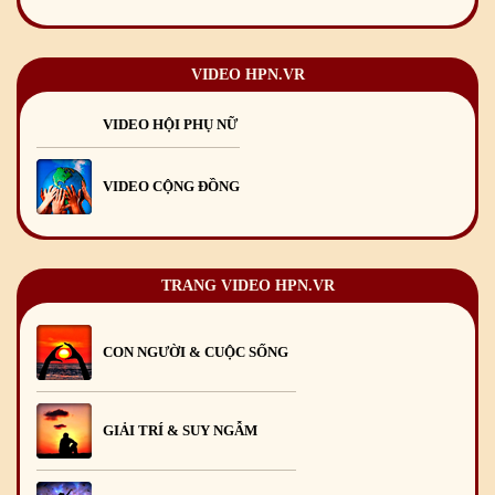
Mừng Xuân Bính Ngọ 2026
15
/02
/2026
Chúc mừng Giáng sinh và Năm mới 2026
24
/12
/2025
VIDEO HPN.VR
Chúc mừng Giáng sinh và Năm mới 2025
24
/12
/2024
VIDEO HỘI PHỤ NỮ
Mừng Xuân Giáp Thìn 2024
09
/02
/2024
VIDEO CỘNG ĐỒNG
TRANG VIDEO HPN.VR
CON NGƯỜI & CUỘC SỐNG
GIẢI TRÍ & SUY NGẪM