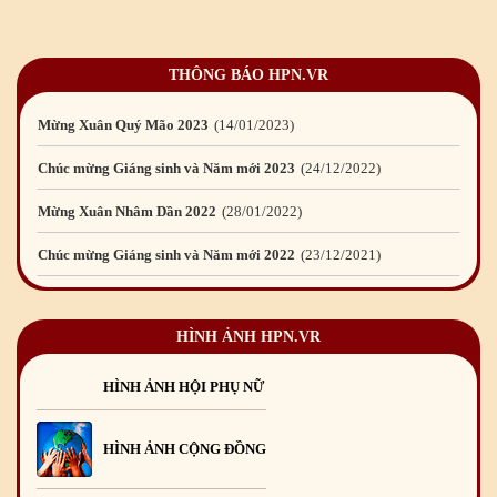
Chúc mừng Giáng sinh và Năm mới 2024
21
/12
/2023
THÔNG BÁO HPN.VR
Mừng Xuân Quý Mão 2023
14
/01
/2023
Chúc mừng Giáng sinh và Năm mới 2023
24
/12
/2022
Mừng Xuân Nhâm Dần 2022
28
/01
/2022
Chúc mừng Giáng sinh và Năm mới 2022
23
/12
/2021
Mừng Xuân Tân Sửu 2021
10
/02
/2021
Chúc mừng Giáng sinh và Năm mới 2021
15
/12
/2020
HÌNH ẢNH HPN.VR
Mừng Xuân Canh Tý 2020
22
/01
/2020
Chúc mừng Giáng sinh và Năm mới 2020
24
/12
/2019
HÌNH ẢNH HỘI PHỤ NỮ
Mừng Xuân Kỷ Hợi 2019
03
/02
/2019
HÌNH ẢNH CỘNG ĐỒNG
Chúc mừng Giáng sinh và Năm mới 2019
22
/12
/2018