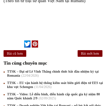
(Theo tin từ Đại sứ quán Việt Nam tại Rumani)
Bài cũ hơn
Bài mới hơn
Tin cùng chuyên mục
TTSK – Đại sứ Lê Vĩnh Thắng chính thức bắt đầu nhiệm kỳ tại
Romania
22
/04
/2026
TTSK – EU vận hành hệ thống kiểm soát biên giới điện tử EES tại
khu vực Schengen
11
/04
/2026
TTSK – Video: Lễ diễu binh, diễu hành cấp quốc gia kỷ niệm 80
năm Quốc khánh 2/9
02
/09
/2025
TTSK – Doanh nghiệp Việt kiều tại Rumani – nỗ lực kết nối thúc