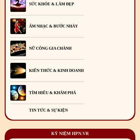
SỨC KHỎE & LÀM ĐẸP
ÂM NHẠC & BƯỚC NHẢY
NỮ CÔNG GIA CHÁNH
KIẾN THỨC & KINH DOANH
TÌM HIỂU & KHÁM PHÁ
TIN TỨC & SỰ KIỆN
KỶ NIỆM HPN.VR