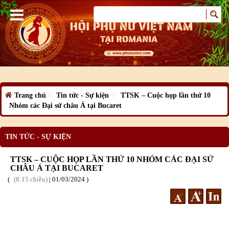
Trang chủ
Tin tức - Sự kiện
TTSK – Cuộc họp lần thứ 10
Nhóm các Đại sứ châu Á tại Bucaret
TIN TỨC - SỰ KIỆN
TTSK – CUỘC HỌP LẦN THỨ 10 NHÓM CÁC ĐẠI SỨ
CHÂU Á TẠI BUCARET
8:15 chiều
|
01
/03
/2024