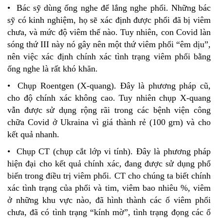
• Bác sỹ dùng ống nghe để lắng nghe phổi. Những bác
sỹ có kinh nghiệm, họ sẽ xác định được phổi đã bị viêm
chưa, và mức độ viêm thế nào. Tuy nhiên, con Covid làn
sóng thứ III này nó gây nên một thứ viêm phổi “êm dịu”,
nên việc xác định chính xác tình trạng viêm phổi bằng
ống nghe là rất khó khăn.
• Chụp Roentgen (X-quang). Đây là phương pháp cũ,
cho độ chính xác không cao. Tuy nhiên chụp X-quang
vẫn được sử dụng rộng rãi trong các bệnh viện công
chữa Covid ở Ukraina vì giá thành rẻ (100 grn) và cho
kết quả nhanh.
• Chụp CT (chụp cắt lớp vi tính). Đây là phương pháp
hiện đại cho kết quả chính xác, đang được sử dụng phổ
biến trong điều trị viêm phổi. CT cho chúng ta biết chính
xác tình trạng của phổi và tim, viêm bao nhiêu %, viêm
ở những khu vực nào, đã hình thành các ổ viêm phổi
chưa, đã có tình trạng “kính mờ”, tình trạng đọng các ổ