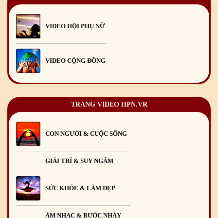
Mừng Xuân Giáp Thìn 2024
09
/02
/2024
VIDEO HỘI PHỤ NỮ
VIDEO CỘNG ĐỒNG
TRANG VIDEO HPN.VR
CON NGƯỜI & CUỘC SỐNG
GIẢI TRÍ & SUY NGẪM
SỨC KHỎE & LÀM ĐẸP
ÂM NHẠC & BƯỚC NHẢY