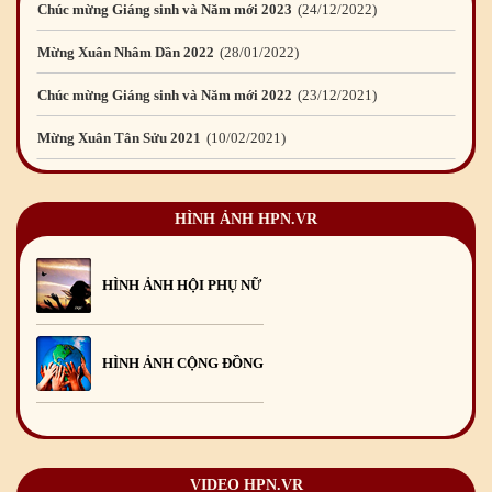
Chúc mừng Giáng sinh và Năm mới 2023
24
/12
/2022
Mừng Xuân Nhâm Dần 2022
28
/01
/2022
Chúc mừng Giáng sinh và Năm mới 2022
23
/12
/2021
Mừng Xuân Tân Sửu 2021
10
/02
/2021
Chúc mừng Giáng sinh và Năm mới 2021
15
/12
/2020
HÌNH ẢNH HPN.VR
Mừng Xuân Canh Tý 2020
22
/01
/2020
Chúc mừng Giáng sinh và Năm mới 2020
24
/12
/2019
HÌNH ẢNH HỘI PHỤ NỮ
Mừng Xuân Kỷ Hợi 2019
03
/02
/2019
Chúc mừng Giáng sinh và Năm mới 2019
22
/12
/2018
HÌNH ẢNH CỘNG ĐỒNG
Mừng Xuân Bính Ngọ 2026
15
/02
/2026
Chúc mừng Giáng sinh và Năm mới 2026
24
/12
/2025
Chúc mừng Giáng sinh và Năm mới 2025
24
/12
/2024
VIDEO HPN.VR