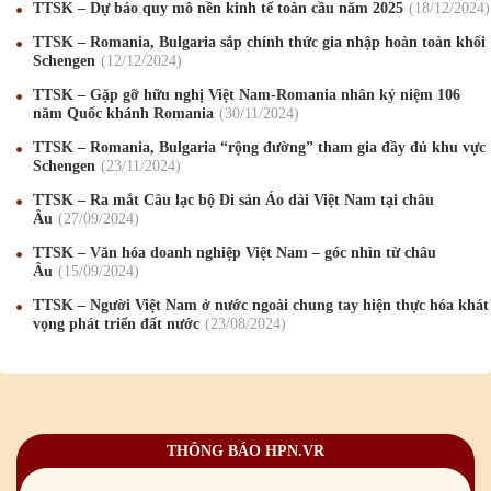
TTSK – Dự báo quy mô nền kinh tế toàn cầu năm 2025
18
/12
/2024
TTSK – Romania, Bulgaria sắp chính thức gia nhập hoàn toàn khối
Schengen
12
/12
/2024
Mừng Xuân Canh Tý 2020
22
/01
/2020
TTSK – Gặp gỡ hữu nghị Việt Nam-Romania nhân kỷ niệm 106
năm Quốc khánh Romania
30
/11
/2024
Chúc mừng Giáng sinh và Năm mới 2020
24
/12
/2019
TTSK – Romania, Bulgaria “rộng đường” tham gia đầy đủ khu vực
Mừng Xuân Kỷ Hợi 2019
03
/02
/2019
Schengen
23
/11
/2024
TTSK – Ra mắt Câu lạc bộ Di sản Áo dài Việt Nam tại châu
Chúc mừng Giáng sinh và Năm mới 2019
22
/12
/2018
Âu
27
/09
/2024
Mừng Xuân Bính Ngọ 2026
15
/02
/2026
TTSK – Văn hóa doanh nghiệp Việt Nam – góc nhìn từ châu
Âu
15
/09
/2024
Chúc mừng Giáng sinh và Năm mới 2026
24
/12
/2025
TTSK – Người Việt Nam ở nước ngoài chung tay hiện thực hóa khát
vọng phát triển đất nước
23
/08
/2024
Chúc mừng Giáng sinh và Năm mới 2025
24
/12
/2024
Mừng Xuân Giáp Thìn 2024
09
/02
/2024
Chúc mừng Giáng sinh và Năm mới 2024
21
/12
/2023
THÔNG BÁO HPN.VR
Mừng Xuân Quý Mão 2023
14
/01
/2023