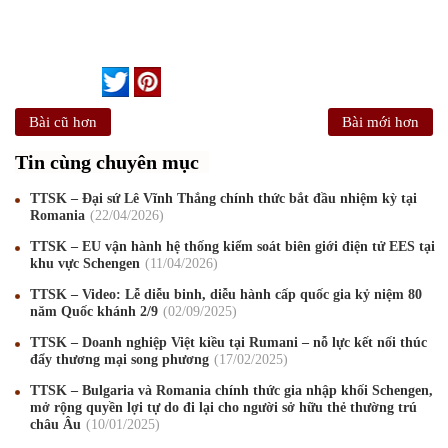
Bài cũ hơn
Bài mới hơn
Tin cùng chuyên mục
TTSK – Đại sứ Lê Vĩnh Thắng chính thức bắt đầu nhiệm kỳ tại
Romania
22
/04
/2026
TTSK – EU vận hành hệ thống kiểm soát biên giới điện tử EES tại
khu vực Schengen
11
/04
/2026
TTSK – Video: Lễ diễu binh, diễu hành cấp quốc gia kỷ niệm 80
năm Quốc khánh 2/9
02
/09
/2025
TTSK – Doanh nghiệp Việt kiều tại Rumani – nỗ lực kết nối thúc
đẩy thương mại song phương
17
/02
/2025
TTSK – Bulgaria và Romania chính thức gia nhập khối Schengen,
mở rộng quyền lợi tự do đi lại cho người sở hữu thẻ thường trú
châu Âu
10
/01
/2025