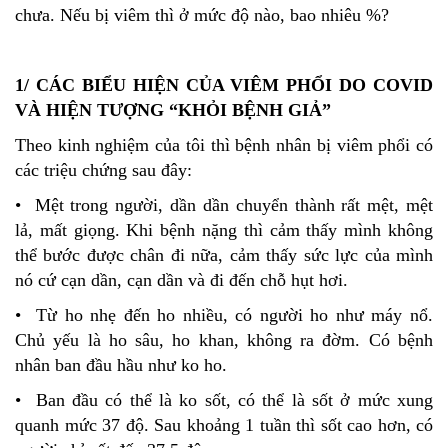
chưa. Nếu bị viêm thì ở mức độ nào, bao nhiêu %?
1/ CÁC BIỂU HIỆN CỦA VIÊM PHỔI DO COVID
VÀ HIỆN TƯỢNG “KHỎI BỆNH GIẢ”
Theo kinh nghiệm của tôi thì bệnh nhân bị viêm phổi có
các triệu chứng sau đây:
• Mệt trong người, dần dần chuyển thành rất mệt, mệt
lả, mất giọng. Khi bệnh nặng thì cảm thấy mình không
thể bước được chân đi nữa, cảm thấy sức lực của mình
nó cứ cạn dần, cạn dần và đi đến chỗ hụt hơi.
• Từ ho nhẹ đến ho nhiều, có người ho như máy nổ.
Chủ yếu là ho sâu, ho khan, không ra đờm. Có bệnh
nhân ban đầu hầu như ko ho.
• Ban đầu có thể là ko sốt, có thể là sốt ở mức xung
quanh mức 37 độ. Sau khoảng 1 tuần thì sốt cao hơn, có