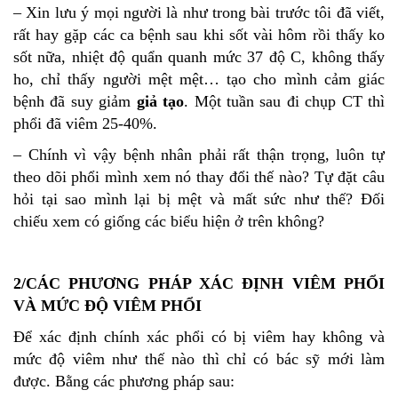
– Xin lưu ý mọi người là như trong bài trước tôi đã viết,
rất hay gặp các ca bệnh sau khi sốt vài hôm rồi thấy ko
sốt nữa, nhiệt độ quẩn quanh mức 37 độ C, không thấy
ho, chỉ thấy người mệt mệt… tạo cho mình cảm giác
bệnh đã suy giảm
giả tạo
. Một tuần sau đi chụp CT thì
phổi đã viêm 25-40%.
– Chính vì vậy bệnh nhân phải rất thận trọng, luôn tự
theo dõi phổi mình xem nó thay đổi thế nào? Tự đặt câu
hỏi tại sao mình lại bị mệt và mất sức như thế? Đối
chiếu xem có giống các biểu hiện ở trên không?
2/CÁC PHƯƠNG PHÁP XÁC ĐỊNH VIÊM PHỔI
VÀ MỨC ĐỘ VIÊM PHỔI
Để xác định chính xác phổi có bị viêm hay không và
mức độ viêm như thế nào thì chỉ có bác sỹ mới làm
được. Bằng các phương pháp sau: