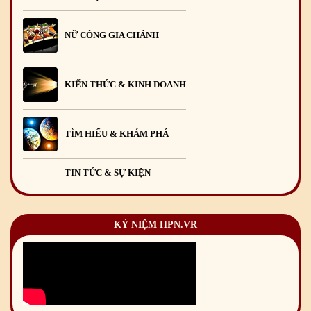
NỮ CÔNG GIA CHÁNH
KIẾN THỨC & KINH DOANH
TÌM HIỂU & KHÁM PHÁ
TIN TỨC & SỰ KIỆN
KỶ NIỆM HPN.VR