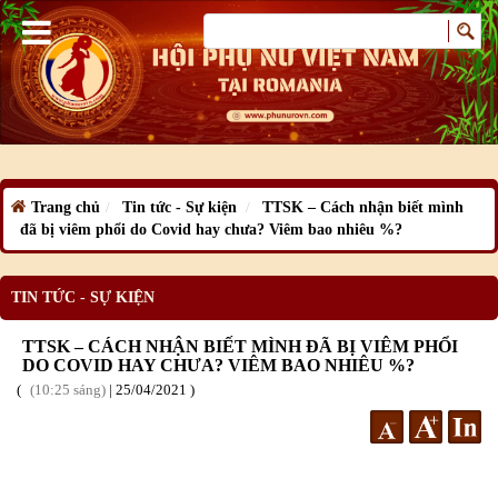
Trang chủ
Tin tức - Sự kiện
TTSK – Cách nhận biết mình
đã bị viêm phổi do Covid hay chưa? Viêm bao nhiêu %?
TIN TỨC - SỰ KIỆN
TTSK – CÁCH NHẬN BIẾT MÌNH ĐÃ BỊ VIÊM PHỔI
DO COVID HAY CHƯA? VIÊM BAO NHIÊU %?
10:25 sáng
|
25
/04
/2021