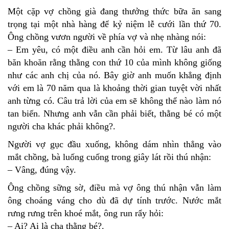
Một cặp vợ chồng già đang thưởng thức bữa ăn sang
trọng tại một nhà hàng để kỷ niệm lễ cưới lần thứ 70.
Ông chồng vươn người về phía vợ và nhẹ nhàng nói:
– Em yêu, có một điều anh cần hỏi em. Từ lâu anh đã
băn khoăn rằng thằng con thứ 10 của mình không giống
như các anh chị của nó. Bây giờ anh muốn khẳng định
với em là 70 năm qua là khoảng thời gian tuyệt vời nhất
anh từng có. Câu trả lời của em sẽ không thể nào làm nó
tan biến. Nhưng anh vẫn cần phải biết, thằng bé có một
người cha khác phải không?.
Người vợ gục đầu xuống, không dám nhìn thẳng vào
mắt chồng, bà luống cuống trong giây lát rồi thú nhận:
– Vâng, đúng vậy.
Ông chồng sững sờ, điều mà vợ ông thú nhận vẫn làm
ông choáng váng cho dù đã dự tính trước. Nước mắt
rưng rưng trên khoé mắt, ông run rẩy hỏi:
– Ai? Ai là cha thằng bé?.