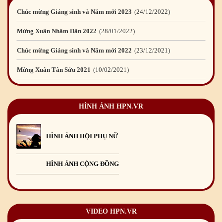
Chúc mừng Giáng sinh và Năm mới 2023
24
/12
/2022
Mừng Xuân Nhâm Dần 2022
28
/01
/2022
Chúc mừng Giáng sinh và Năm mới 2022
23
/12
/2021
Mừng Xuân Tân Sửu 2021
10
/02
/2021
Chúc mừng Giáng sinh và Năm mới 2021
15
/12
/2020
HÌNH ẢNH HPN.VR
Mừng Xuân Canh Tý 2020
22
/01
/2020
Chúc mừng Giáng sinh và Năm mới 2020
24
/12
/2019
HÌNH ẢNH HỘI PHỤ NỮ
Mừng Xuân Kỷ Hợi 2019
03
/02
/2019
HÌNH ẢNH CỘNG ĐỒNG
Chúc mừng Giáng sinh và Năm mới 2019
22
/12
/2018
Mừng Xuân Bính Ngọ 2026
15
/02
/2026
Chúc mừng Giáng sinh và Năm mới 2026
24
/12
/2025
VIDEO HPN.VR