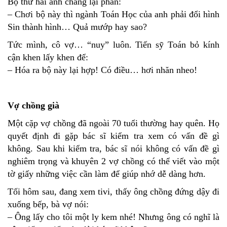
Bộ thứ hai anh chàng lại phán:
– Chơi bộ này thì ngành Toán Học của anh phải đổi hình
Sin thành hình… Quả mướp hay sao?
Tức mình, cô vợ… “nuy” luôn. Tiến sỹ Toán bỏ kính
cận khen lấy khen để:
– Hóa ra bộ này lại hợp! Có điều… hơi nhăn nheo!
Vợ chồng già
Một cặp vợ chồng đã ngoài 70 tuổi thường hay quên. Họ
quyết định đi gặp bác sĩ kiểm tra xem có vấn đề gì
không. Sau khi kiểm tra, bác sĩ nói không có vấn đề gì
nghiêm trọng và khuyên 2 vợ chồng có thể viết vào một
tờ giấy những việc cần làm để giúp nhớ dễ dàng hơn.
Tối hôm sau, đang xem tivi, thấy ông chồng đứng dậy đi
xuống bếp, bà vợ nói:
– Ông lấy cho tôi một ly kem nhé! Nhưng ông có nghĩ là