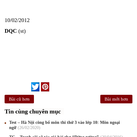
10/02/2012
DQC
(st)
Bài cũ hơn
Bài mới hơn
Tin cùng chuyên mục
Test – Hà Nội công bố môn thi thứ 3 vào lớp 10: Môn ngoại
ngữ
26
/02
/2020