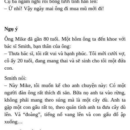
Cụ bà ngẫm nghĩ rồi bỗng tươi tỉnh hẳn lên:
– Ừ nhỉ! Vậy ngày mai ông đi mua mũ mới đi!
Ngụ ý
Ông Mike đã gần 80 tuổi. Một hôm ông ta đến khoe với
bác sĩ Smith, bạn thân của ông:
– Thưa bác sĩ, tôi rất vui và hạnh phúc. Tôi mới cưới vợ,
cô ấy 20 tuổi, đang mang thai và sẽ sinh cho tôi một đứa
con.
Smith nói:
– Này Mike, tôi muốn kể cho anh chuyện này: Có một
người đàn ông rất thích đi săn. Bữa nọ anh ta vào rừng,
không phải mang theo súng mà là một cây dù. Anh ta
gặp một con gấu rất to, theo quán tính anh ta đưa cây dù
lên. Và “đoàng”, tiếng nổ vang lên và con gấu đổ ập
xuống…