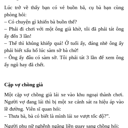
Lúc trở về thấy bạn có vẻ buồn bã, cụ bà bạn cùng
phòng hỏi:
– Có chuyện gì khiến bà buồn thế?
– Phải đi chơi với một ông già khờ, tôi đã phải tát ông
ấy đến 3 lần!
– Thế thì khủng khiếp quá! Ở tuổi ấy, đáng nhẽ ông ấy
phải biết xấu hổ lúc sàm sỡ bà chứ!
– Ông ấy đâu có sàm sỡ. Tôi phải tát 3 lần để xem ông
ấy ngủ hay đã chết.
Cặp vợ chồng già
Một cặp vợ chồng già lái xe vào khu ngoại thành chơi.
Người vợ đang lái thì bị một xe cảnh sát ra hiệu áp vào
lề đường. Viên sĩ quan hỏi:
– Thưa bà, bà có biết là mình lái xe vượt tốc độ?”.
Người phụ nữ nghễnh ngãng liền quay sang chồng hỏi: