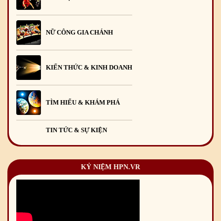
NỮ CÔNG GIA CHÁNH
KIẾN THỨC & KINH DOANH
TÌM HIỂU & KHÁM PHÁ
TIN TỨC & SỰ KIỆN
KỶ NIỆM HPN.VR