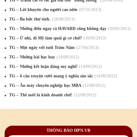
TG – Tranh cãi về tác giả bài thơ “Đừng tưởng”
20
/04
/2016
TG – Lời khuyên cho người cao niên
07
/11
/2013
TG – Ba bức thư tình.
18
/08
/2013
Mừng Xuân Canh Tý 2020
22
/01
/2020
TG – Những điều ngay cả HAVARD cũng không dạy
20
/05
/2013
Chúc mừng Giáng sinh và Năm mới 2020
24
/12
/2019
TG – Ừ nhỉ, đi Mỹ làm quái gì cơ chứ?
10
/05
/2013
TG – Một ngày với tuổi Trăm Năm
27
/04
/2013
Mừng Xuân Kỷ Hợi 2019
03
/02
/2019
TG – Những bài học hay
14
/09
/2012
Chúc mừng Giáng sinh và Năm mới 2019
22
/12
/2018
TG – Những kết luận đáng suy nghĩ!
14
/09
/2012
Mừng Xuân Bính Ngọ 2026
15
/02
/2026
TG – 6 câu truyện cười mang ý nghĩa sâu sắc
14
/09
/2012
Chúc mừng Giáng sinh và Năm mới 2026
24
/12
/2025
TG – Ăn mày chuyên nghiệp học MBA
12
/09
/2012
TG – Thế mới là kinh doanh chứ!
12
/09
/2012
Chúc mừng Giáng sinh và Năm mới 2025
24
/12
/2024
Mừng Xuân Giáp Thìn 2024
09
/02
/2024
Chúc mừng Giáng sinh và Năm mới 2024
21
/12
/2023
THÔNG BÁO HPN.VR
Mừng Xuân Quý Mão 2023
14
/01
/2023