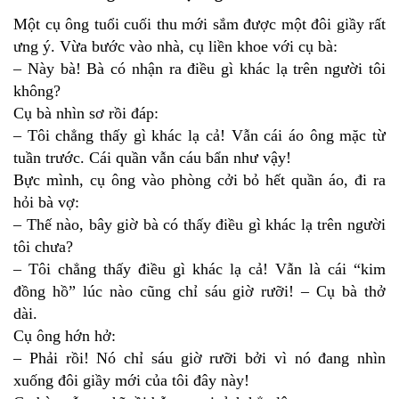
Một cụ ông tuổi cuối thu mới sắm được một đôi giầy rất
ưng ý. Vừa bước vào nhà, cụ liền khoe với cụ bà:
– Này bà! Bà có nhận ra điều gì khác lạ trên người tôi
không?
Cụ bà nhìn sơ rồi đáp:
– Tôi chẳng thấy gì khác lạ cả! Vẫn cái áo ông mặc từ
tuần trước. Cái quần vẫn cáu bẩn như vậy!
Bực mình, cụ ông vào phòng cởi bỏ hết quần áo, đi ra
hỏi bà vợ:
– Thế nào, bây giờ bà có thấy điều gì khác lạ trên người
tôi chưa?
– Tôi chẳng thấy điều gì khác lạ cả! Vẫn là cái “kim
đồng hồ” lúc nào cũng chỉ sáu giờ rưỡi! – Cụ bà thở
dài.
Cụ ông hớn hở:
– Phải rồi! Nó chỉ sáu giờ rưỡi bởi vì nó đang nhìn
xuống đôi giầy mới của tôi đây này!