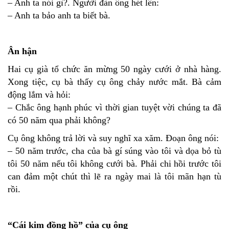
– Anh ta nói gì?. Người đàn ông hét lên:
– Anh ta bảo anh ta biết bà.
Ân hận
Hai cụ già tổ chức ăn mừng 50 ngày cưới ở nhà hàng.
Xong tiệc, cụ bà thấy cụ ông chảy nước mắt. Bà cảm
động lắm và hỏi:
– Chắc ông hạnh phúc vì thời gian tuyệt vời chúng ta đã
có 50 năm qua phải không?
Cụ ông không trả lời và suy nghĩ xa xăm. Đoạn ông nói:
– 50 năm trước, cha của bà gí súng vào tôi và dọa bỏ tù
tôi 50 năm nếu tôi không cưới bà. Phải chi hồi trước tôi
can đảm một chút thì lẽ ra ngày mai là tôi mãn hạn tù
rồi.
“Cái kim đồng hồ” của cụ ông