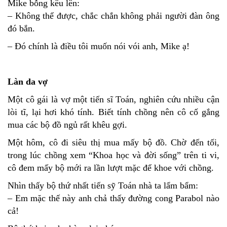
Mike bỗng kêu lên:
– Không thể được, chắc chắn không phải người đàn ông
đó bắn.
– Ðó chính là điều tôi muốn nói vói anh, Mike ạ!
Làn da vợ
Một cô gái là vợ một tiến sĩ Toán, nghiên cứu nhiều cận
lòi tĩ, lại hơi khó tính. Biết tính chồng nên cô cố gắng
mua các bộ đồ ngủ rất khêu gợi.
Một hôm, cô đi siêu thị mua mấy bộ đồ. Chờ đến tối,
trong lúc chồng xem “Khoa học và đời sống” trên ti vi,
cô đem mấy bộ mới ra lần lượt mặc để khoe với chồng.
Nhìn thấy bộ thứ nhất tiến sỹ Toán nhà ta lẩm bẩm:
– Em mặc thế này anh chả thấy đường cong Parabol nào
cả!