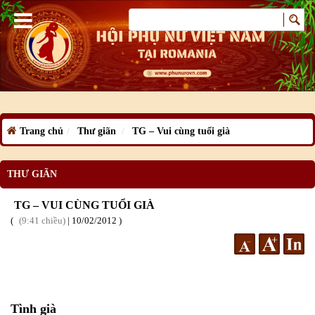
Trang chủ
Thư giãn
TG – Vui cùng tuổi già
THƯ GIÃN
TG – VUI CÙNG TUỔI GIÀ
9:41 chiều
|
10
/02
/2012
Tình già