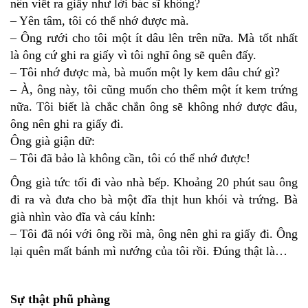
nên viết ra giấy như lời bác sĩ không?
– Yên tâm, tôi có thể nhớ được mà.
– Ông rưới cho tôi một ít dâu lên trên nữa. Mà tốt nhất
là ông cứ ghi ra giấy vì tôi nghĩ ông sẽ quên đấy.
– Tôi nhớ được mà, bà muốn một ly kem dâu chứ gì?
– À, ông này, tôi cũng muốn cho thêm một ít kem trứng
nữa. Tôi biết là chắc chắn ông sẽ không nhớ được đâu,
ông nên ghi ra giấy đi.
Ông già giận dữ:
– Tôi đã bảo là không cần, tôi có thể nhớ được!
Ông già tức tối đi vào nhà bếp. Khoảng 20 phút sau ông
đi ra và đưa cho bà một đĩa thịt hun khói và trứng. Bà
già nhìn vào đĩa và cáu kỉnh:
– Tôi đã nói với ông rồi mà, ông nên ghi ra giấy đi. Ông
lại quên mất bánh mì nướng của tôi rồi. Đúng thật là…
Sự thật phũ phàng