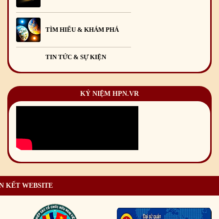
TÌM HIỂU & KHÁM PHÁ
TIN TỨC & SỰ KIỆN
KỶ NIỆM HPN.VR
N KẾT WEBSITE