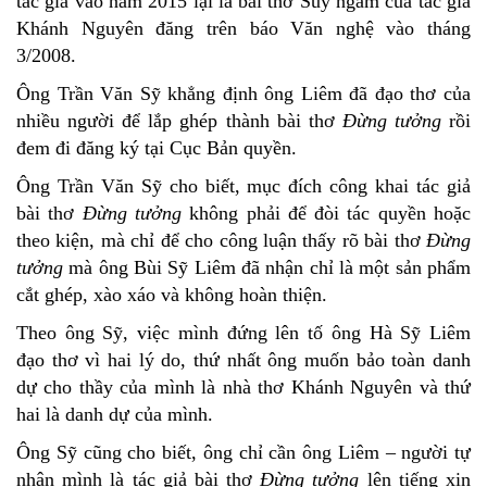
tác giả vào năm 2015 lại là bài thơ Suy ngẫm của tác giả
Khánh Nguyên đăng trên báo Văn nghệ vào tháng
3/2008.
Ông Trần Văn Sỹ khẳng định ông Liêm đã đạo thơ của
nhiều người để lắp ghép thành bài thơ
Đừng tưởng
rồi
đem đi đăng ký tại Cục Bản quyền.
Ông Trần Văn Sỹ cho biết, mục đích công khai tác giả
bài thơ
Đừng tưởng
không phải để đòi tác quyền hoặc
theo kiện, mà chỉ để cho công luận thấy rõ bài thơ
Đừng
tưởng
mà ông Bùi Sỹ Liêm đã nhận chỉ là một sản phẩm
cắt ghép, xào xáo và không hoàn thiện.
Theo ông Sỹ, việc mình đứng lên tố ông Hà Sỹ Liêm
đạo thơ vì hai lý do, thứ nhất ông muốn bảo toàn danh
dự cho thầy của mình là nhà thơ Khánh Nguyên và thứ
hai là danh dự của mình.
Ông Sỹ cũng cho biết, ông chỉ cần ông Liêm – người tự
nhận mình là tác giả bài thơ
Đừng tưởng
lên tiếng xin