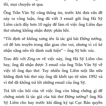
lỗi, mọi chuyện sẽ qua.
Ông Trần Văn Sỹ cũng thông tin, trước khi đưa vấn đề
này ra công luận, ông đã viết 3 email gửi ông Hà Sỹ
Liêm cách đây hơn 10 ngày để làm rõ việc ông Liêm đạo
thơ nhưng không nhận được phản hồi.
“Tôi định sẽ không xưng tên là tác giả bài
Đừng tưởng
,
cứ để lưu truyền trong dân gian cho vui, nhưng vì có kẻ
nhận xằng nên tôi đành xuất hiện” – ông Sỹ bức xúc.
Trao đổi với
Zing.vn
về việc này, ông Hà Sỹ Liêm cho
hay, ông đã nhận được 3 email của ông Trần Văn Sỹ về
việc tố ông đạo thơ. Tuy nhiên ông Liêm một lần nữa
khẳng định bài thơ này ông đã khởi tạo từ năm 1992 và
vì thế đã không trả lời những email của ông Sỹ.
Trả lời câu hỏi của về việc ông còn bằng chứng gì để
chứng minh là tác giả của bài thơ
Đừng tưởng
? ông Hà
Sỹ Liêm cho hay trước khi đăng ký tại Cục Bản quyền