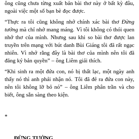
ông cũng chưa từng xuất bản bài thơ này ở bất kỳ đâu,
ngoài việc một số bạn bè đọc được.
“Thực ra tôi cũng không nhớ chính xác bài thơ
Đừng
tưởng
mà chỉ nhớ mang máng. Vì tôi không có thói quen
nhớ thơ của mình. Nhưng sau khi so bài thơ được lan
truyền trên mạng với bút danh Bùi Giáng tôi đã rất ngạc
nhiên. Vì nhớ rằng đây là bài thơ của mình nên tôi đã
đăng ký bản quyền” – ông Liêm giải thích.
“Khi sinh ra một đứa con, nó bị thất lạc, một ngày anh
thấy nó thì anh phải nhận nó. Tôi đã đẻ ra đứa con này,
nên tôi không lỡ bỏ nó” – ông Liêm phân trần và cho
biết, ông sẵn sàng theo kiện.
*
ĐỪNG TƯỞNG