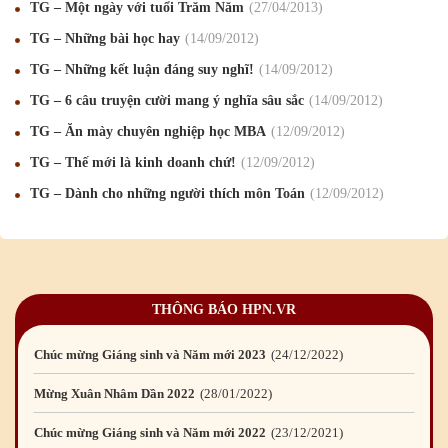
Mừng Xuân Kỷ Hợi 2019
03
/02
/2019
TG – Một ngày với tuổi Trăm Năm
27
/04
/2013
TG – Những bài học hay
14
/09
/2012
Chúc mừng Giáng sinh và Năm mới 2019
22
/12
/2018
TG – Những kết luận đáng suy nghĩ!
14
/09
/2012
Mừng Xuân Bính Ngọ 2026
15
/02
/2026
TG – 6 câu truyện cười mang ý nghĩa sâu sắc
14
/09
/2012
Chúc mừng Giáng sinh và Năm mới 2026
24
/12
/2025
TG – Ăn mày chuyên nghiệp học MBA
12
/09
/2012
Chúc mừng Giáng sinh và Năm mới 2025
24
/12
/2024
TG – Thế mới là kinh doanh chứ!
12
/09
/2012
TG – Dành cho những người thích môn Toán
12
/09
/2012
Mừng Xuân Giáp Thìn 2024
09
/02
/2024
Chúc mừng Giáng sinh và Năm mới 2024
21
/12
/2023
Mừng Xuân Quý Mão 2023
14
/01
/2023
THÔNG BÁO HPN.VR
Chúc mừng Giáng sinh và Năm mới 2023
24
/12
/2022
Mừng Xuân Nhâm Dần 2022
28
/01
/2022
Chúc mừng Giáng sinh và Năm mới 2022
23
/12
/2021
Mừng Xuân Tân Sửu 2021
10
/02
/2021