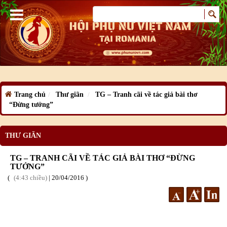
Trang chủ
Thư giãn
TG – Tranh cãi về tác giả bài thơ
“Đừng tưởng”
THƯ GIÃN
TG – TRANH CÃI VỀ TÁC GIẢ BÀI THƠ “ĐỪNG
TƯỞNG”
4:43 chiều
|
20
/04
/2016