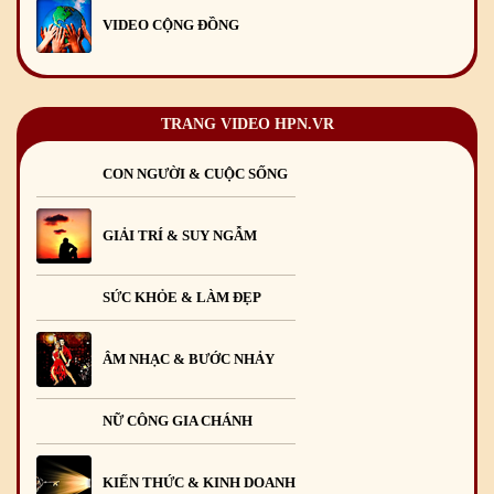
VIDEO CỘNG ĐỒNG
TRANG VIDEO HPN.VR
CON NGƯỜI & CUỘC SỐNG
GIẢI TRÍ & SUY NGẪM
SỨC KHỎE & LÀM ĐẸP
ÂM NHẠC & BƯỚC NHẢY
NỮ CÔNG GIA CHÁNH
KIẾN THỨC & KINH DOANH