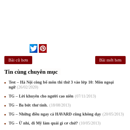
Bài cũ hơn
Bài mới hơn
Tin cùng chuyên mục
Test – Hà Nội công bố môn thi thứ 3 vào lớp 10: Môn ngoại
ngữ
26
/02
/2020
TG – Lời khuyên cho người cao niên
07
/11
/2013
TG – Ba bức thư tình.
18
/08
/2013
Mừng Xuân Canh Tý 2020
22
/01
/2020
TG – Những điều ngay cả HAVARD cũng không dạy
20
/05
/2013
Chúc mừng Giáng sinh và Năm mới 2020
24
/12
/2019
TG – Ừ nhỉ, đi Mỹ làm quái gì cơ chứ?
10
/05
/2013