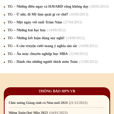
TG – Những điều ngay cả HAVARD cũng không dạy
20
/05
/2013
TG – Ừ nhỉ, đi Mỹ làm quái gì cơ chứ?
10
/05
/2013
Mừng Xuân Canh Tý 2020
22
/01
/2020
TG – Một ngày với tuổi Trăm Năm
27
/04
/2013
Chúc mừng Giáng sinh và Năm mới 2020
24
/12
/2019
TG – Những bài học hay
14
/09
/2012
Mừng Xuân Kỷ Hợi 2019
03
/02
/2019
TG – Những kết luận đáng suy nghĩ!
14
/09
/2012
Chúc mừng Giáng sinh và Năm mới 2019
22
/12
/2018
TG – 6 câu truyện cười mang ý nghĩa sâu sắc
14
/09
/2012
TG – Ăn mày chuyên nghiệp học MBA
12
/09
/2012
Mừng Xuân Bính Ngọ 2026
15
/02
/2026
TG – Dành cho những người thích môn Toán
12
/09
/2012
Chúc mừng Giáng sinh và Năm mới 2026
24
/12
/2025
Chúc mừng Giáng sinh và Năm mới 2025
24
/12
/2024
Mừng Xuân Giáp Thìn 2024
09
/02
/2024
THÔNG BÁO HPN.VR
Chúc mừng Giáng sinh và Năm mới 2024
21
/12
/2023
Mừng Xuân Quý Mão 2023
14
/01
/2023
Chúc mừng Giáng sinh và Năm mới 2023
24
/12
/2022