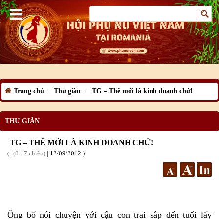
Trang chủ
Thư giãn
TG – Thế mới là kinh doanh chứ!
THƯ GIÃN
TG – THẾ MỚI LÀ KINH DOANH CHỨ!
8:17 chiều
|
12
/09
/2012
Ông bố nói chuyện với cậu con trai sắp đến tuổi lấy