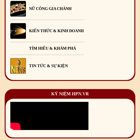
NỮ CÔNG GIA CHÁNH
KIẾN THỨC & KINH DOANH
TÌM HIỂU & KHÁM PHÁ
TIN TỨC & SỰ KIỆN
KỶ NIỆM HPN.VR