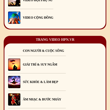
VIDEO HỘI PHỤ NỮ
Mừng Xuân Giáp Thìn 2024
09
/02
/2024
VIDEO CỘNG ĐỒNG
TRANG VIDEO HPN.VR
CON NGƯỜI & CUỘC SỐNG
GIẢI TRÍ & SUY NGẪM
SỨC KHỎE & LÀM ĐẸP
ÂM NHẠC & BƯỚC NHẢY