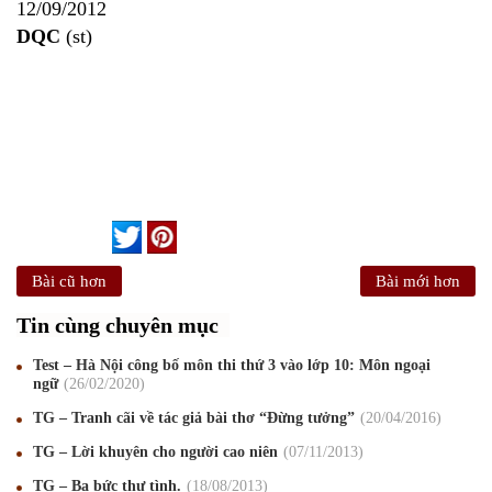
12/09/2012
DQC
(st)
Bài cũ hơn
Bài mới hơn
Tin cùng chuyên mục
Test – Hà Nội công bố môn thi thứ 3 vào lớp 10: Môn ngoại
ngữ
26
/02
/2020
TG – Tranh cãi về tác giả bài thơ “Đừng tưởng”
20
/04
/2016
TG – Lời khuyên cho người cao niên
07
/11
/2013
TG – Ba bức thư tình.
18
/08
/2013