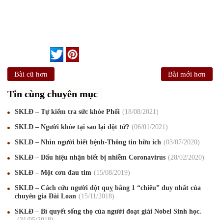
Bài cũ hơn
Bài mới hơn
Tin cùng chuyên mục
SKLĐ – Tự kiểm tra sức khỏe Phổi
18
/08
/2021
SKLĐ – Người khỏe tại sao lại đột tử?
06
/01
/2021
SKLĐ – Nhìn người biết bệnh-Thông tin hữu ích
03
/07
/2020
Mừng Xuân Canh Tý 2020
22
/01
/2020
SKLĐ – Dấu hiệu nhận biết bị nhiễm Coronavirus
28
/02
/2020
Chúc mừng Giáng sinh và Năm mới 2020
24
/12
/2019
SKLĐ – Một cơn đau tim
15
/08
/2019
SKLĐ – Cách cứu người đột quỵ bằng 1 “chiêu” duy nhất của
Mừng Xuân Kỷ Hợi 2019
03
/02
/2019
chuyên gia Đài Loan
15
/11
/2018
Chúc mừng Giáng sinh và Năm mới 2019
22
/12
/2018
SKLĐ – Bí quyết sống thọ của người đoạt giải Nobel Sinh học.
31
/05
/2018