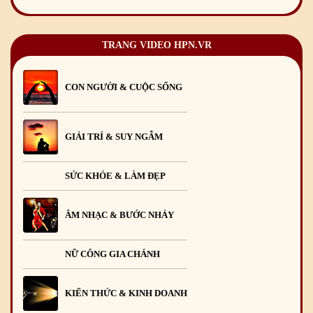
TRANG VIDEO HPN.VR
CON NGƯỜI & CUỘC SỐNG
GIẢI TRÍ & SUY NGẪM
SỨC KHỎE & LÀM ĐẸP
ÂM NHẠC & BƯỚC NHẢY
NỮ CÔNG GIA CHÁNH
KIẾN THỨC & KINH DOANH