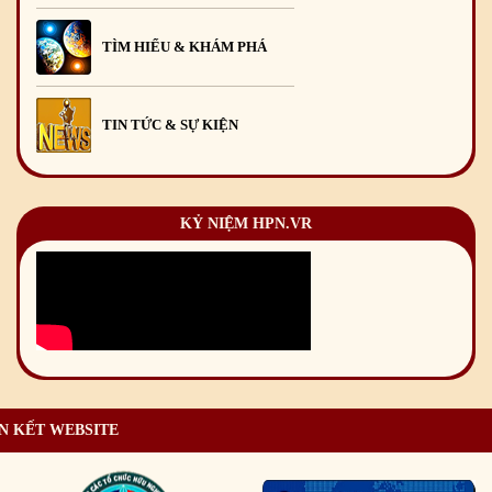
TÌM HIỂU & KHÁM PHÁ
TIN TỨC & SỰ KIỆN
KỶ NIỆM HPN.VR
N KẾT WEBSITE