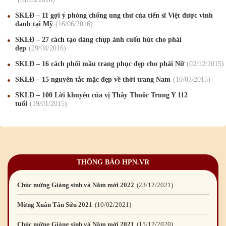
Mừng Xuân Bính Ngọ 2026
15
/02
/2026
SKLĐ – 11 gợi ý phòng chống ung thư của tiến sĩ Việt được vinh
danh tại Mỹ
16
/06
/2016
Chúc mừng Giáng sinh và Năm mới 2026
24
/12
/2025
SKLĐ – 27 cách tạo dáng chụp ảnh cuốn hút cho phái
Chúc mừng Giáng sinh và Năm mới 2025
24
/12
/2024
đẹp
29
/04
/2016
SKLĐ – 16 cách phối mầu trang phục đẹp cho phái Nữ
02
/12
/2015
Mừng Xuân Giáp Thìn 2024
09
/02
/2024
SKLĐ – 15 nguyên tắc mặc đẹp về thời trang Nam
10
/03
/2015
Chúc mừng Giáng sinh và Năm mới 2024
21
/12
/2023
SKLĐ – 100 Lời khuyên của vị Thầy Thuốc Trung Y 112
tuổi
19
/01
/2015
Mừng Xuân Quý Mão 2023
14
/01
/2023
Chúc mừng Giáng sinh và Năm mới 2023
24
/12
/2022
Mừng Xuân Nhâm Dần 2022
28
/01
/2022
THÔNG BÁO HPN.VR
Chúc mừng Giáng sinh và Năm mới 2022
23
/12
/2021
Mừng Xuân Tân Sửu 2021
10
/02
/2021
Chúc mừng Giáng sinh và Năm mới 2021
15
/12
/2020
Mừng Xuân Canh Tý 2020
22
/01
/2020