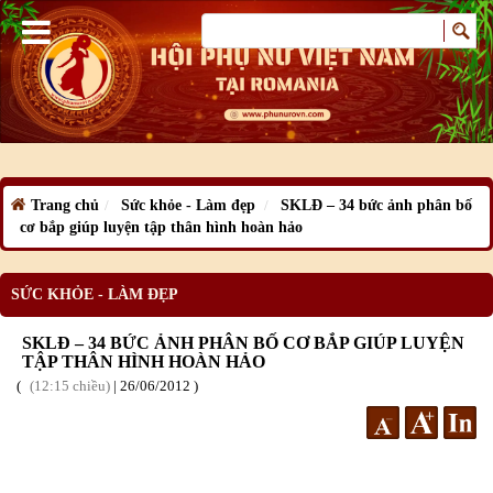
Trang chủ
Sức khỏe - Làm đẹp
SKLĐ – 34 bức ảnh phân bố
cơ bắp giúp luyện tập thân hình hoàn hảo
SỨC KHỎE - LÀM ĐẸP
SKLĐ – 34 BỨC ẢNH PHÂN BỐ CƠ BẮP GIÚP LUYỆN
TẬP THÂN HÌNH HOÀN HẢO
12:15 chiều
|
26
/06
/2012