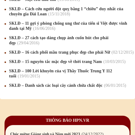
SKLĐ – Cách cứu người đột quỵ bằng 1 “chiêu” duy nhất của
chuyên gia Đài Loan
15
/11
/2018
Mừng Xuân Canh Tý 2020
22
/01
/2020
SKLĐ – 11 gợi ý phòng chống ung thư của tiến sĩ Việt được vinh
Chúc mừng Giáng sinh và Năm mới 2020
24
/12
/2019
danh tại Mỹ
16
/06
/2016
SKLĐ – 27 cách tạo dáng chụp ảnh cuốn hút cho phái
Mừng Xuân Kỷ Hợi 2019
03
/02
/2019
đẹp
29
/04
/2016
Chúc mừng Giáng sinh và Năm mới 2019
22
/12
/2018
SKLĐ – 16 cách phối mầu trang phục đẹp cho phái Nữ
02
/12
/2015
SKLĐ – 15 nguyên tắc mặc đẹp về thời trang Nam
10
/03
/2015
Mừng Xuân Bính Ngọ 2026
15
/02
/2026
SKLĐ – 100 Lời khuyên của vị Thầy Thuốc Trung Y 112
Chúc mừng Giáng sinh và Năm mới 2026
24
/12
/2025
tuổi
19
/01
/2015
SKLĐ – Danh sách các loại cây cảnh chứa chất độc
06
/01
/2015
Chúc mừng Giáng sinh và Năm mới 2025
24
/12
/2024
Mừng Xuân Giáp Thìn 2024
09
/02
/2024
Chúc mừng Giáng sinh và Năm mới 2024
21
/12
/2023
THÔNG BÁO HPN.VR
Mừng Xuân Quý Mão 2023
14
/01
/2023
Chúc mừng Giáng sinh và Năm mới 2023
24
/12
/2022