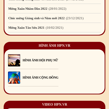
Mừng Xuân Nhâm Dần 2022
28
/01
/2022
Chúc mừng Giáng sinh và Năm mới 2022
23
/12
/2021
Mừng Xuân Tân Sửu 2021
10
/02
/2021
Chúc mừng Giáng sinh và Năm mới 2021
15
/12
/2020
HÌNH ẢNH HPN.VR
Mừng Xuân Canh Tý 2020
22
/01
/2020
Chúc mừng Giáng sinh và Năm mới 2020
24
/12
/2019
HÌNH ẢNH HỘI PHỤ NỮ
Mừng Xuân Kỷ Hợi 2019
03
/02
/2019
Chúc mừng Giáng sinh và Năm mới 2019
22
/12
/2018
HÌNH ẢNH CỘNG ĐỒNG
Mừng Xuân Bính Ngọ 2026
15
/02
/2026
Chúc mừng Giáng sinh và Năm mới 2026
24
/12
/2025
Chúc mừng Giáng sinh và Năm mới 2025
24
/12
/2024
VIDEO HPN.VR