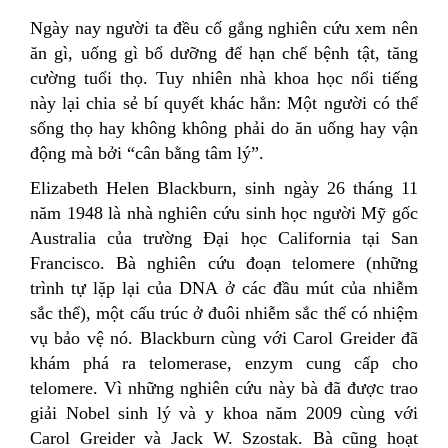
Ngày nay người ta đều cố gắng nghiên cứu xem nên
ăn gì, uống gì bổ dưỡng để hạn chế bệnh tật, tăng
cường tuổi thọ. Tuy nhiên nhà khoa học nổi tiếng
này lại chia sẻ bí quyết khác hẳn: Một người có thể
sống thọ hay không không phải do ăn uống hay vận
động mà bởi “cân bằng tâm lý”.
Elizabeth Helen Blackburn, sinh ngày 26 tháng 11
năm 1948 là nhà nghiên cứu sinh học người Mỹ gốc
Australia của trường Đại học California tại San
Francisco. Bà nghiên cứu đoạn telomere (những
trình tự lặp lại của DNA ở các đầu mút của nhiễm
sắc thể), một cấu trúc ở đuôi nhiễm sắc thể có nhiệm
vụ bảo vệ nó. Blackburn cùng với Carol Greider đã
khám phá ra telomerase, enzym cung cấp cho
telomere. Vì những nghiên cứu này bà đã được trao
giải Nobel sinh lý và y khoa năm 2009 cùng với
Carol Greider và Jack W. Szostak. Bà cũng hoạt