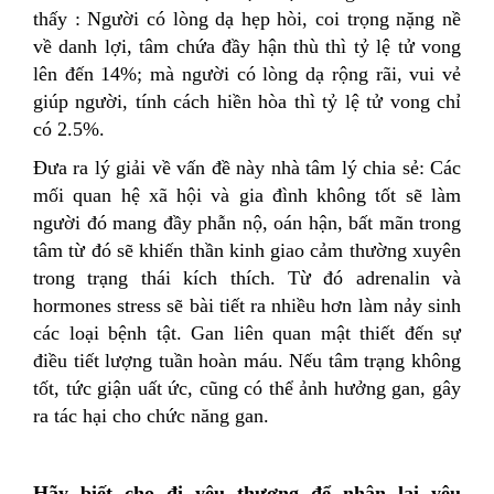
thấy : Người có lòng dạ hẹp hòi, coi trọng nặng nề
về danh lợi, tâm chứa đầy hận thù thì tỷ lệ tử vong
lên đến 14%; mà người có lòng dạ rộng rãi, vui vẻ
giúp người, tính cách hiền hòa thì tỷ lệ tử vong chỉ
có 2.5%.
Đưa ra lý giải về vấn đề này nhà tâm lý chia sẻ: Các
mối quan hệ xã hội và gia đình không tốt sẽ làm
người đó mang đầy phẫn nộ, oán hận, bất mãn trong
tâm từ đó sẽ khiến thần kinh giao cảm thường xuyên
trong trạng thái kích thích. Từ đó adrenalin và
hormones stress sẽ bài tiết ra nhiều hơn làm nảy sinh
các loại bệnh tật. Gan liên quan mật thiết đến sự
điều tiết lượng tuần hoàn máu. Nếu tâm trạng không
tốt, tức giận uất ức, cũng có thể ảnh hưởng gan, gây
ra tác hại cho chức năng gan.
Hãy biết cho đi yêu thương để nhận lại yêu