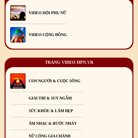
Mừng Xuân Giáp Thìn 2024
09
/02
/2024
VIDEO HỘI PHỤ NỮ
VIDEO CỘNG ĐỒNG
TRANG VIDEO HPN.VR
CON NGƯỜI & CUỘC SỐNG
GIẢI TRÍ & SUY NGẪM
SỨC KHỎE & LÀM ĐẸP
ÂM NHẠC & BƯỚC NHẢY
NỮ CÔNG GIA CHÁNH