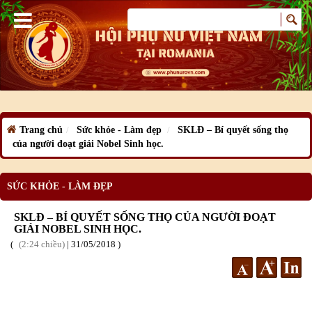
Trang chủ
Sức khỏe - Làm đẹp
SKLĐ – Bí quyết sống thọ
của người đoạt giải Nobel Sinh học.
SỨC KHỎE - LÀM ĐẸP
SKLĐ – BÍ QUYẾT SỐNG THỌ CỦA NGƯỜI ĐOẠT
GIẢI NOBEL SINH HỌC.
2:24 chiều
|
31
/05
/2018