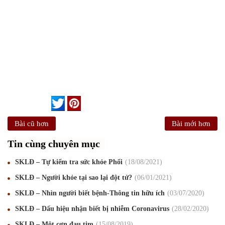
Bài cũ hơn
Bài mới hơn
Tin cùng chuyên mục
SKLĐ – Tự kiểm tra sức khỏe Phổi
18
/08
/2021
SKLĐ – Người khỏe tại sao lại đột tử?
06
/01
/2021
SKLĐ – Nhìn người biết bệnh-Thông tin hữu ích
03
/07
/2020
SKLĐ – Dấu hiệu nhận biết bị nhiễm Coronavirus
28
/02
/2020
SKLĐ – Một cơn đau tim
15
/08
/2019