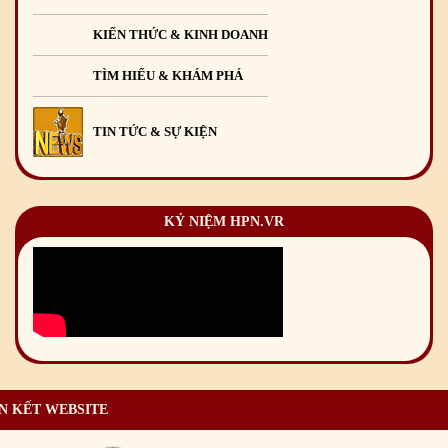
KIẾN THỨC & KINH DOANH
TÌM HIỂU & KHÁM PHÁ
TIN TỨC & SỰ KIỆN
KỶ NIỆM HPN.VR
N KẾT WEBSITE