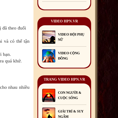
Mừng Xuân Kỷ Hợi
2019
03
/02
/2019
VIDEO HPN.VR
Chúc mừng Giáng sinh và
Năm mới 2019
22
/12
/2018
 đã theo đuổi
VIDEO HỘI PHỤ
Mừng Xuân Bính Ngọ
NỮ
i và có thể tận
2026
15
/02
/2026
Chúc mừng Giáng sinh và
VIDEO CỘNG
i bạn.
Năm mới 2026
24
/12
/2025
ĐỒNG
 ra quá khứ.
Chúc mừng Giáng sinh và
Năm mới 2025
24
/12
/2024
TRANG VIDEO HPN.VR
Mừng Xuân Giáp Thìn
2024
09
/02
/2024
 cho nhau nhiều
CON NGƯỜI &
CUỘC SỐNG
GIẢI TRÍ & SUY
NGẪM