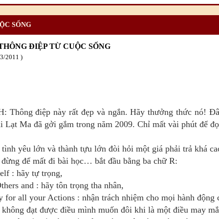
UỘC SỐNG
 THÔNG ĐIỆP TỪ CUỘC SỐNG
03
/2011
 Thông điệp này rất đẹp và ngắn. Hãy thưởng thức nó! Đây
 Lạt Ma đã gởi gắm trong năm 2009. Chỉ mất vài phút để đọ
tình yêu lớn và thành tựu lớn đòi hỏi một giá phải trả khá ca
, đừng để mất đi bài học… bắt đầu bằng ba chữ R:
elf : hãy tự trọng,
thers and : hãy tôn trọng tha nhân,
ty for all your Actions : nhận trách nhiệm cho mọi hành động
 không đạt được điều mình muốn đôi khi là một điều may m