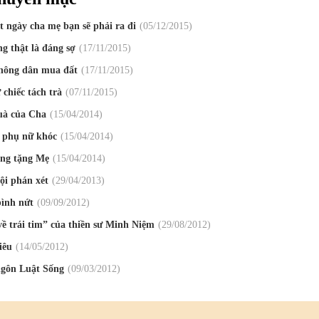
 ngày cha mẹ bạn sẽ phải ra đi
05
/12
/2015
g thật là đáng sợ
17
/11
/2015
nông dân mua đất
17
/11
/2015
chiếc tách trà
07
/11
/2015
à của Cha
15
/04
/2014
 phụ nữ khóc
15
/04
/2014
ng tặng Mẹ
15
/04
/2014
i phán xét
29
/04
/2013
ình nứt
09
/09
/2012
ề trái tim” của thiền sư Minh Niệm
29
/08
/2012
iêu
14
/05
/2012
gôn Luật Sống
09
/03
/2012