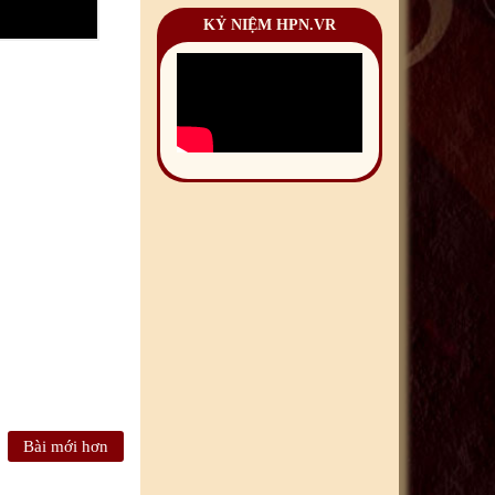
KỶ NIỆM HPN.VR
Bài mới hơn