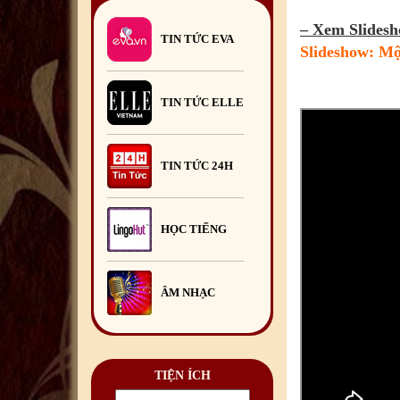
thúc nhiệm kỳ công tác tại
Romania
29
/07
/2026
– Xem Slidesh
TIN TỨC EVA
Slideshow: Mộ
Đoàn đại biểu thanh niên Việt
Nam tại Romania tham gia
Trại hè Việt Nam
2026
13
/07
/2026
TIN TỨC ELLE
Khai giảng Lớp học hè tiếng
Việt 2026
29
/06
/2026
TIN TỨC 24H
Hội Doanh nghiệp Việt Nam
tại Romania tổ chức Chương
trình Giao lưu mở.
23
/06
/2026
HỌC TIẾNG
ÂM NHẠC
TIỆN ÍCH