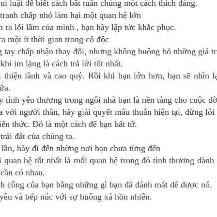
ui luật để biết cách bất tuân chúng một cách thích đáng.
tranh chấp nhỏ làm hại một quan hệ lớn
 ra lỗi lầm của mình , bạn hãy lập tức khắc phục.
a một ít thời gian trong cô độc
 tay chấp nhận thay đổi, nhưng không buông bỏ những giá trị
khi im lặng là cách trả lời tốt nhất.
 thiện lành và cao quý. Rồi khi bạn lớn hơn, bạn sẽ nhìn lạ
ữa.
y tình yêu thương trong ngôi nhà bạn là nền tảng cho cuộc đờ
a với người thân, hãy giải quyết mâu thuẫn hiện tại, đừng lôi
iến thức. Đó là một cách để bạn bất tử.
trái đất của chúng ta.
lần, hãy đi đến những nơi bạn chưa từng đến
 quan hệ tốt nhất là mối quan hệ trong đó tình thương dành
 cần có nhau.
nh công của bạn bằng những gì bạn đã đánh mất để được nó.
h yêu và bếp núc với sự buông xả hồn nhiên.