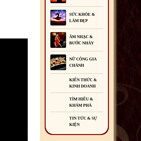
SỨC KHỎE &
LÀM ĐẸP
ÂM NHẠC &
BƯỚC NHẢY
NỮ CÔNG GIA
CHÁNH
KIẾN THỨC &
KINH DOANH
TÌM HIỂU &
KHÁM PHÁ
TIN TỨC & SỰ
KIỆN