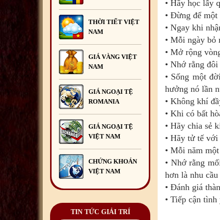
• Hãy học lấy q
bị thiệt hại do bão số 10 và
• Đừng để một 
mưa lũ gây ra
10
/10
/2025
THỜI TIẾT VIỆT
• Ngay khi nhận
NAM
Đêm hội Trăng Rằm
• Mỗi ngày bỏ r
2025
06
/10
/2025
• Mở rộng vòng
GIÁ VÀNG VIỆT
Liên hoan chia tay Đại sứ Đỗ
• Nhớ rằng đôi 
NAM
Đức Thành cùng Phu nhân và
• Sống một đời
bà Lương Ngọc Linh kết thúc
nhiệm kỳ công tác tại
hưởng nó lần n
GIÁ NGOẠI TỆ
Romania
29
/09
/2025
• Không khí đầ
ROMANIA
• Khi có bất hò
Diễn đàn Doanh nghiệp Việt
Nam tại châu Âu lần thứ 14
• Hãy chia sẻ k
GIÁ NGOẠI TỆ
sẽ diễn ra tại Bucharest,
VIỆT NAM
• Hãy tử tế với 
Romania
15
/09
/2025
• Mỗi năm một 
Đại sứ quán Việt Nam tại
CHỨNG KHOÁN
• Nhớ rằng mối
Romania long trọng tổ chức
VIỆT NAM
hơn là nhu cầu
Lễ kỷ niệm 80 năm Quốc
khánh 2/9
13
/09
/2025
• Đánh giá thà
• Tiếp cận tìn
Liên hoan chia tay Bí thứ thứ
Nhất Nguyễn Mạnh Hùng kết
TIN TỨC GIẢI TRÍ