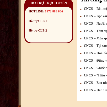
HỖ TRỢ TRỰC TUYẾN
CNCS – Rồi một
HOTLINE:
0972 888 666
CNCS – Bạc vàn
Hỗ trợ CLB 1
CNCS – Người 
Hỗ trợ CLB 2
CNCS – Tâm sự 
CNCS – Món qu
CNCS – Tại sao
CNCS – Hoa hồ
CNCS – Đừng vộ
CNCS – Chiếc b
CNCS – “Hiểu v
CNCS – Bao nh
CNCS – Danh n