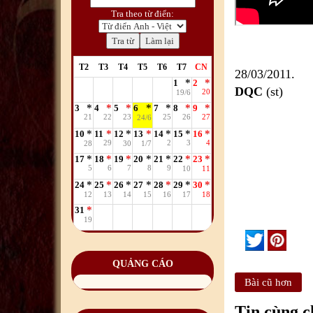
Tra theo từ điển:
T2
T3
T4
T5
T6
T7
CN
28/03/2011.
1
2
DQC
(st)
20
19/6
3
4
5
6
7
8
9
21
22
23
25
26
27
24/6
10
11
12
13
14
15
16
29
2
3
4
28
30
1/7
17
18
19
20
21
22
23
5
6
7
8
9
10
11
24
25
26
27
28
29
30
12
13
14
15
16
17
18
31
19
QUẢNG CÁO
Bài cũ hơn
Tin cùng 