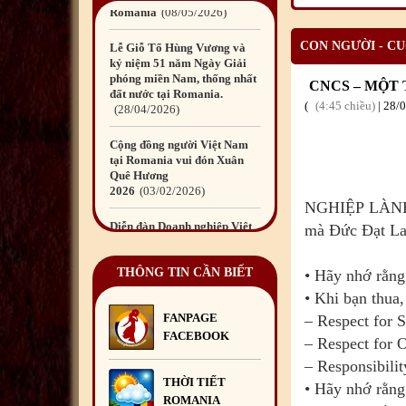
Romania
08
/05
/2026
CON NGƯỜI - C
Lễ Giỗ Tổ Hùng Vương và
kỷ niệm 51 năm Ngày Giải
phóng miền Nam, thống nhất
CNCS – MỘT
đất nước tại Romania.
4:45 chiều
|
28
/
28
/04
/2026
Cộng đồng người Việt Nam
tại Romania vui đón Xuân
Quê Hương
2026
03
/02
/2026
NGHIỆP
LÀNH:
Diễn đàn Doanh nghiệp Việt
mà Đức Đạt Lai
Nam tại Châu Âu lần thứ 14
tại Romania – Kết nối, hợp
tác và phát
THÔNG TIN CẦN BIẾT
• Hãy nhớ rằng 
triển
29
/10
/2025
• Khi bạn thua
FANPAGE
– Respect for S
Diễn đàn Doanh nghiệp Việt
FACEBOOK
Nam tại châu Âu – Dấu ấn
– Respect for O
kết nối và trách nhiệm cộng
– Responsibili
đồng
29
/10
/2025
THỜI TIẾT
• Hãy nhớ rằng
ROMANIA
Quyên góp ủng hộ đồng bào