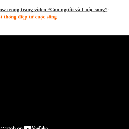
ow trong trang video “Con người và Cuộc sống”
:
t thông điệp từ cuộc sống