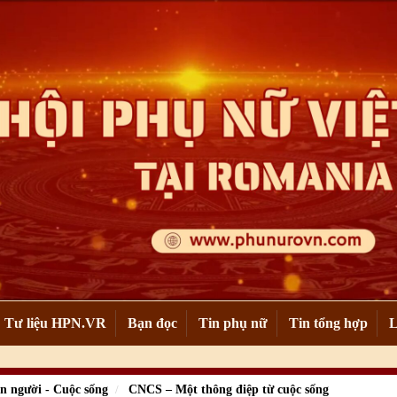
Tư liệu HPN.VR
Bạn đọc
Tin phụ nữ
Tin tổng hợp
L
n người - Cuộc sống
CNCS – Một thông điệp từ cuộc sống