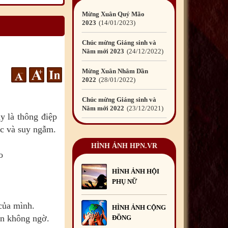
Mừng Xuân Quý Mão
2023
14
/01
/2023
Chúc mừng Giáng sinh và
Năm mới 2023
24
/12
/2022
Mừng Xuân Nhâm Dần
2022
28
/01
/2022
Chúc mừng Giáng sinh và
Năm mới 2022
23
/12
/2021
 là thông điệp
c và suy ngẫm.
Mừng Xuân Tân Sửu
2021
10
/02
/2021
HÌNH ẢNH HPN.VR
o
Chúc mừng Giáng sinh và
Năm mới 2021
15
/12
/2020
HÌNH ẢNH HỘI
PHỤ NỮ
Mừng Xuân Canh Tý
2020
22
/01
/2020
 của mình.
HÌNH ẢNH CỘNG
Chúc mừng Giáng sinh và
ắn không ngờ.
ĐỒNG
Năm mới 2020
24
/12
/2019