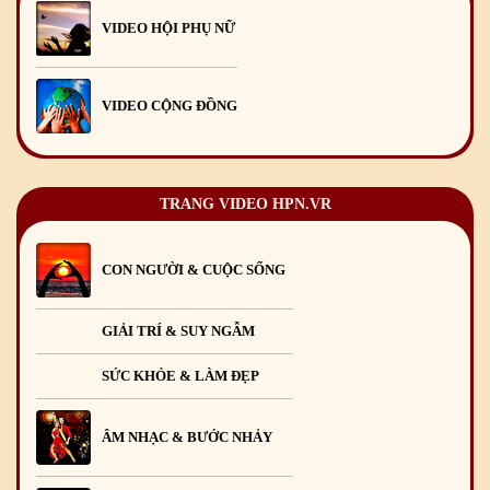
Mừng Xuân Giáp Thìn 2024
09
/02
/2024
VIDEO HỘI PHỤ NỮ
VIDEO CỘNG ĐỒNG
TRANG VIDEO HPN.VR
CON NGƯỜI & CUỘC SỐNG
GIẢI TRÍ & SUY NGẪM
SỨC KHỎE & LÀM ĐẸP
ÂM NHẠC & BƯỚC NHẢY