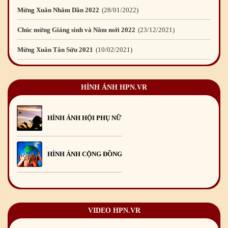
Mừng Xuân Nhâm Dần 2022
28
/01
/2022
Chúc mừng Giáng sinh và Năm mới 2022
23
/12
/2021
Mừng Xuân Tân Sửu 2021
10
/02
/2021
Chúc mừng Giáng sinh và Năm mới 2021
15
/12
/2020
HÌNH ẢNH HPN.VR
Mừng Xuân Canh Tý 2020
22
/01
/2020
Chúc mừng Giáng sinh và Năm mới 2020
24
/12
/2019
HÌNH ẢNH HỘI PHỤ NỮ
Mừng Xuân Kỷ Hợi 2019
03
/02
/2019
Chúc mừng Giáng sinh và Năm mới 2019
22
/12
/2018
HÌNH ẢNH CỘNG ĐỒNG
Mừng Xuân Bính Ngọ 2026
15
/02
/2026
Chúc mừng Giáng sinh và Năm mới 2026
24
/12
/2025
Chúc mừng Giáng sinh và Năm mới 2025
24
/12
/2024
VIDEO HPN.VR