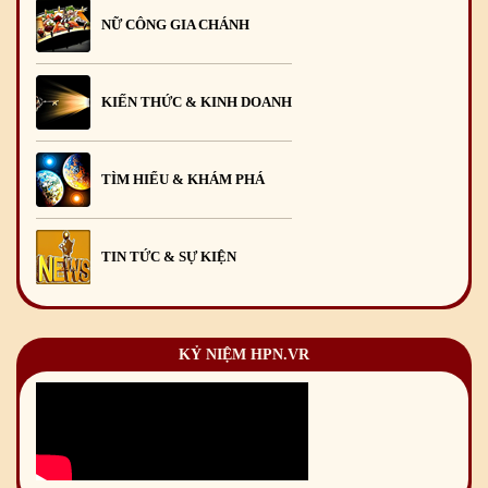
NỮ CÔNG GIA CHÁNH
KIẾN THỨC & KINH DOANH
TÌM HIỂU & KHÁM PHÁ
TIN TỨC & SỰ KIỆN
KỶ NIỆM HPN.VR