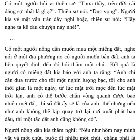
Có một người hỏi vị thiền sư: “Thưa thầy, trên đời cái
đáng sợ nhất là gì ạ?”. Thiền sư nói: “Dục vọng”. Người
kia vẻ mặt vẫn tràn đầy nghi hoặc, thiền sư nói: “Hãy
nghe ta kể câu chuyện này nhé!”.
…
Có một người nông dân muốn mua một miếng đất, nghe
nói ở một địa phương nọ có người muốn bán đất, anh ta
liền quyết định đến đó hỏi thăm một chút. Kết quả là
người có miếng đất kia bảo với anh ta rằng: “Anh chỉ
cần đưa trước cho tôi một nghìn lượng bạc, tôi cho anh
thời gian là một ngày, từ lúc mặt trời mọc đến lúc mặt
trời lặn, anh có thể bước chân vòng quanh được bao
nhiêu mét đất, thì số đất ấy sẽ là của anh, thế nhưng nếu
như anh không thể kịp quay trở lại nơi xuất phát ban
đầu, thì một tấc đất anh cũng không có”.
Người nông dân kia thầm nghĩ: “Nếu như hôm nay mình
vất vả một chút, bước đi nhiều một chút, chẳng phải là