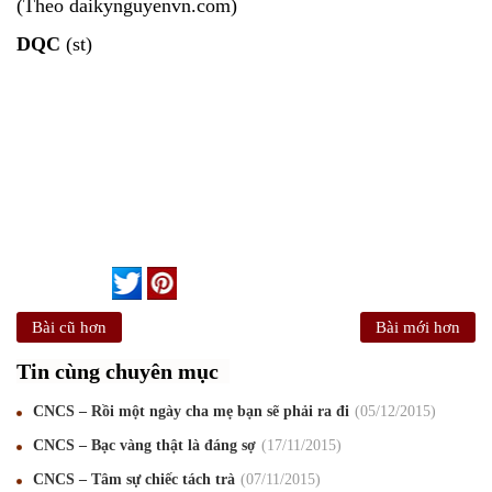
(Theo daikynguyenvn.com)
DQC
(st)
Bài cũ hơn
Bài mới hơn
Tin cùng chuyên mục
CNCS – Rồi một ngày cha mẹ bạn sẽ phải ra đi
05
/12
/2015
CNCS – Bạc vàng thật là đáng sợ
17
/11
/2015
CNCS – Tâm sự chiếc tách trà
07
/11
/2015