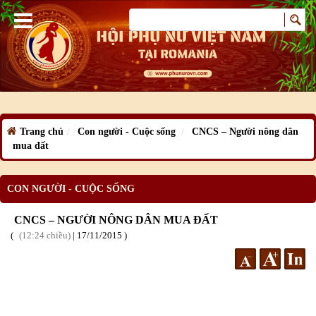
Trang chủ
Con người - Cuộc sống
CNCS – Người nông dân
mua đất
CON NGƯỜI - CUỘC SỐNG
CNCS – NGƯỜI NÔNG DÂN MUA ĐẤT
12:24 chiều
|
17
/11
/2015