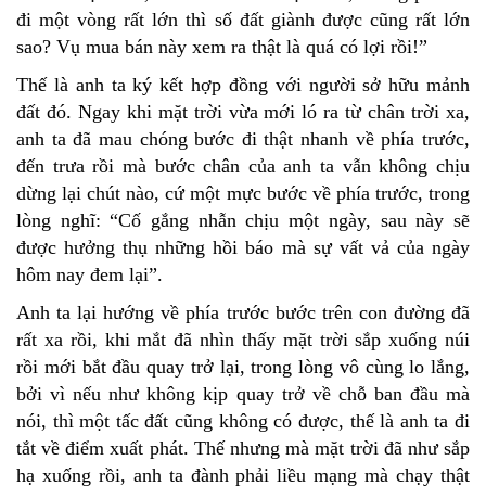
đi một vòng rất lớn thì số đất giành được cũng rất lớn
sao? Vụ mua bán này xem ra thật là quá có lợi rồi!”
Thế là anh ta ký kết hợp đồng với người sở hữu mảnh
đất đó. Ngay khi mặt trời vừa mới ló ra từ chân trời xa,
anh ta đã mau chóng bước đi thật nhanh về phía trước,
đến trưa rồi mà bước chân của anh ta vẫn không chịu
dừng lại chút nào, cứ một mực bước về phía trước, trong
lòng nghĩ: “Cố gắng nhẫn chịu một ngày, sau này sẽ
được hưởng thụ những hồi báo mà sự vất vả của ngày
hôm nay đem lại”.
Anh ta lại hướng về phía trước bước trên con đường đã
rất xa rồi, khi mắt đã nhìn thấy mặt trời sắp xuống núi
rồi mới bắt đầu quay trở lại, trong lòng vô cùng lo lắng,
bởi vì nếu như không kịp quay trở về chỗ ban đầu mà
nói, thì một tấc đất cũng không có được, thế là anh ta đi
tắt về điểm xuất phát. Thế nhưng mà mặt trời đã như sắp
hạ xuống rồi, anh ta đành phải liều mạng mà chạy thật