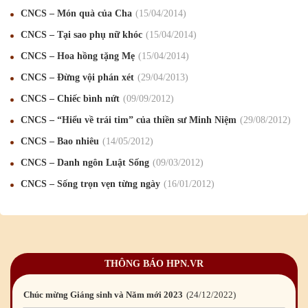
CNCS – Món quà của Cha
15
/04
/2014
Mừng Xuân Canh Tý 2020
22
/01
/2020
CNCS – Tại sao phụ nữ khóc
15
/04
/2014
Chúc mừng Giáng sinh và Năm mới 2020
24
/12
/2019
CNCS – Hoa hồng tặng Mẹ
15
/04
/2014
CNCS – Đừng vội phán xét
29
/04
/2013
Mừng Xuân Kỷ Hợi 2019
03
/02
/2019
CNCS – Chiếc bình nứt
09
/09
/2012
Chúc mừng Giáng sinh và Năm mới 2019
22
/12
/2018
CNCS – “Hiểu về trái tim” của thiền sư Minh Niệm
29
/08
/2012
Mừng Xuân Bính Ngọ 2026
15
/02
/2026
CNCS – Bao nhiêu
14
/05
/2012
Chúc mừng Giáng sinh và Năm mới 2026
24
/12
/2025
CNCS – Danh ngôn Luật Sống
09
/03
/2012
CNCS – Sống trọn vẹn từng ngày
16
/01
/2012
Chúc mừng Giáng sinh và Năm mới 2025
24
/12
/2024
Mừng Xuân Giáp Thìn 2024
09
/02
/2024
Chúc mừng Giáng sinh và Năm mới 2024
21
/12
/2023
THÔNG BÁO HPN.VR
Mừng Xuân Quý Mão 2023
14
/01
/2023
Chúc mừng Giáng sinh và Năm mới 2023
24
/12
/2022