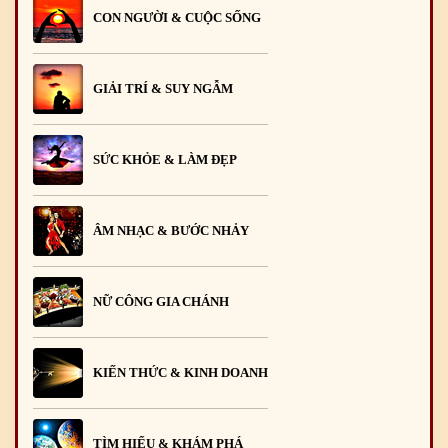
CON NGƯỜI & CUỘC SỐNG
GIẢI TRÍ & SUY NGẪM
SỨC KHỎE & LÀM ĐẸP
ÂM NHẠC & BƯỚC NHẢY
NỮ CÔNG GIA CHÁNH
KIẾN THỨC & KINH DOANH
TÌM HIỂU & KHÁM PHÁ