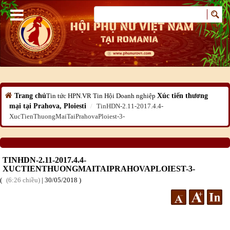
Trang chủ
Tin tức HPN.VR
Tin Hội Doanh nghiệp
Xúc tiến thương
mại tại Prahova, Ploiesti
TinHDN-2.11-2017.4.4-
XucTienThuongMaiTaiPrahovaPloiest-3-
TINHDN-2.11-2017.4.4-
XUCTIENTHUONGMAITAIPRAHOVAPLOIEST-3-
6:26 chiều
|
30
/05
/2018