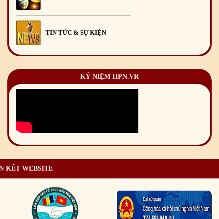
TIN TỨC & SỰ KIỆN
KỶ NIỆM HPN.VR
N KẾT WEBSITE