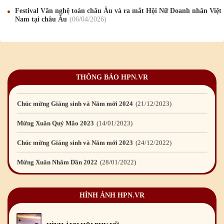
Chúc mừng Giáng sinh và Năm mới 2019
22
/12
/2018
Festival Văn nghệ toàn châu Âu và ra mắt Hội Nữ Doanh nhân Việt
Nam tại châu Âu
06
/04
/2026
Mừng Xuân Bính Ngọ 2026
15
/02
/2026
Chúc mừng Giáng sinh và Năm mới 2026
24
/12
/2025
Chúc mừng Giáng sinh và Năm mới 2025
24
/12
/2024
THÔNG BÁO HPN.VR
Mừng Xuân Giáp Thìn 2024
09
/02
/2024
Chúc mừng Giáng sinh và Năm mới 2024
21
/12
/2023
Mừng Xuân Quý Mão 2023
14
/01
/2023
Chúc mừng Giáng sinh và Năm mới 2023
24
/12
/2022
Mừng Xuân Nhâm Dần 2022
28
/01
/2022
Chúc mừng Giáng sinh và Năm mới 2022
23
/12
/2021
HÌNH ẢNH HPN.VR
Mừng Xuân Tân Sửu 2021
10
/02
/2021
Chúc mừng Giáng sinh và Năm mới 2021
15
/12
/2020