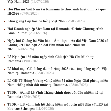
Việt Nam 2026
13
/07
/2026
Hội Phụ nữ Việt Nam tại Romania tổ chức sinh hoạt định kỳ quý
III/2026
07
/07
/2026
Khai giảng Lớp học hè tiếng Việt 2026
29
/06
/2026
Hội Doanh nghiệp Việt Nam tại Romania tổ chức Chương trình
Giao lưu mở.
23
/06
/2026
Ngày hội Quảng bá Văn hóa – Ẩm thực – Áo dài Việt Nam 2026 và
Chung kết Hoa hậu Áo dài Phu nhân toàn châu Âu
2026
07
/06
/2026
Lễ Kỷ niệm 136 năm ngày sinh Chủ tịch Hồ Chí Minh tại
Romania
19
/05
/2026
Lễ khai mạc Giải bóng đá mở rộng 2026 của cộng đồng người Việt
Nam tại Romania
08
/05
/2026
Lễ Giỗ Tổ Hùng Vương và kỷ niệm 51 năm Ngày Giải phóng miền
Mừng Xuân Canh Tý 2020
22
/01
/2020
Nam, thống nhất đất nước tại Romania.
28
/04
/2026
TTSK – Đại sứ Lê Vĩnh Thắng chính thức bắt đầu nhiệm kỳ tại
Chúc mừng Giáng sinh và Năm mới 2020
24
/12
/2019
Romania
22
/04
/2026
Mừng Xuân Kỷ Hợi 2019
03
/02
/2019
TTSK – EU vận hành hệ thống kiểm soát biên giới điện tử EES tại
khu vực Schengen
11
/04
/2026