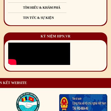
TÌM HIỂU & KHÁM PHÁ
TIN TỨC & SỰ KIỆN
KỶ NIỆM HPN.VR
N KẾT WEBSITE