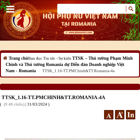
Trang chủ
Bạn đọc
Tin tức - Sự kiện
TTSK – Thủ tướng Phạm Minh
Chính và Thủ tướng Romania dự Diễn đàn Doanh nghiệp Việt
Nam - Romania
TTSK_1.16-TT.PMChinh&TT.Romania-4a
TTSK_1.16-TT.PMCHINH&TT.ROMANIA-4A
9:48 chiều
|
31
/03
/2024