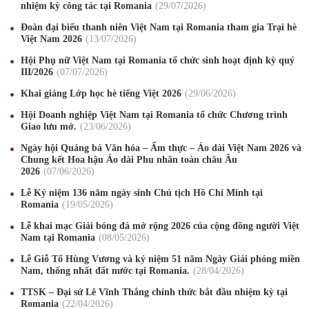
nhiệm kỳ công tác tại Romania
29
/07
/2026
Đoàn đại biểu thanh niên Việt Nam tại Romania tham gia Trại hè
Việt Nam 2026
13
/07
/2026
Hội Phụ nữ Việt Nam tại Romania tổ chức sinh hoạt định kỳ quý
III/2026
07
/07
/2026
Khai giảng Lớp học hè tiếng Việt 2026
29
/06
/2026
Hội Doanh nghiệp Việt Nam tại Romania tổ chức Chương trình
Giao lưu mở.
23
/06
/2026
Ngày hội Quảng bá Văn hóa – Ẩm thực – Áo dài Việt Nam 2026 và
Chung kết Hoa hậu Áo dài Phu nhân toàn châu Âu
2026
07
/06
/2026
Mừng Xuân Canh Tý 2020
22
/01
/2020
Lễ Kỷ niệm 136 năm ngày sinh Chủ tịch Hồ Chí Minh tại
Romania
19
/05
/2026
Chúc mừng Giáng sinh và Năm mới 2020
24
/12
/2019
Lễ khai mạc Giải bóng đá mở rộng 2026 của cộng đồng người Việt
Nam tại Romania
08
/05
/2026
Mừng Xuân Kỷ Hợi 2019
03
/02
/2019
Lễ Giỗ Tổ Hùng Vương và kỷ niệm 51 năm Ngày Giải phóng miền
Chúc mừng Giáng sinh và Năm mới 2019
22
/12
/2018
Nam, thống nhất đất nước tại Romania.
28
/04
/2026
TTSK – Đại sứ Lê Vĩnh Thắng chính thức bắt đầu nhiệm kỳ tại
Mừng Xuân Bính Ngọ 2026
15
/02
/2026
Romania
22
/04
/2026