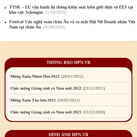
Chúc mừng Giáng sinh và Năm mới 2026
24
/12
/2025
TTSK – EU vận hành hệ thống kiểm soát biên giới điện tử EES tại
khu vực Schengen
11
/04
/2026
Chúc mừng Giáng sinh và Năm mới 2025
24
/12
/2024
Festival Văn nghệ toàn châu Âu và ra mắt Hội Nữ Doanh nhân Việt
Nam tại châu Âu
06
/04
/2026
Mừng Xuân Giáp Thìn 2024
09
/02
/2024
Chúc mừng Giáng sinh và Năm mới 2024
21
/12
/2023
Mừng Xuân Quý Mão 2023
14
/01
/2023
THÔNG BÁO HPN.VR
Chúc mừng Giáng sinh và Năm mới 2023
24
/12
/2022
Mừng Xuân Nhâm Dần 2022
28
/01
/2022
Chúc mừng Giáng sinh và Năm mới 2022
23
/12
/2021
Mừng Xuân Tân Sửu 2021
10
/02
/2021
Chúc mừng Giáng sinh và Năm mới 2021
15
/12
/2020
Mừng Xuân Canh Tý 2020
22
/01
/2020
HÌNH ẢNH HPN.VR
Chúc mừng Giáng sinh và Năm mới 2020
24
/12
/2019