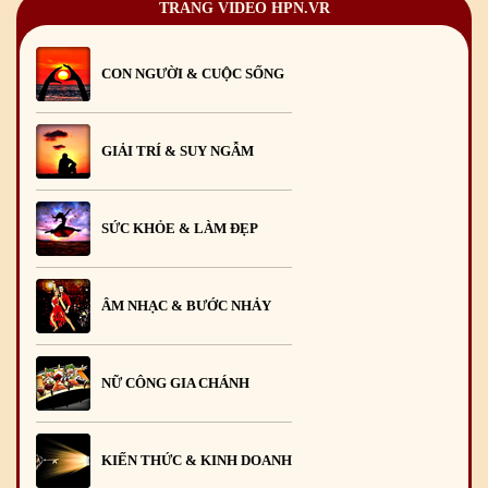
TRANG VIDEO HPN.VR
CON NGƯỜI & CUỘC SỐNG
GIẢI TRÍ & SUY NGẪM
SỨC KHỎE & LÀM ĐẸP
ÂM NHẠC & BƯỚC NHẢY
NỮ CÔNG GIA CHÁNH
KIẾN THỨC & KINH DOANH