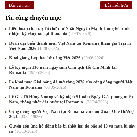
Bài cũ hơn
Bài mới hơn
Tin cùng chuyên mục
Liên hoan chia tay Bí thứ thứ Nhất Nguyễn Mạnh Hùng kết thúc
nhiệm kỳ công tác tại Romania
29
/07
/2026
Đoàn đại biểu thanh niên Việt Nam tại Romania tham gia Trại hè
Việt Nam 2026
13
/07
/2026
Khai giảng Lớp học hè tiếng Việt 2026
29
/06
/2026
Lễ Kỷ niệm 136 năm ngày sinh Chủ tịch Hồ Chí Minh tại
Romania
19
/05
/2026
Lễ khai mạc Giải bóng đá mở rộng 2026 của cộng đồng người Việt
Nam tại Romania
08
/05
/2026
Lễ Giỗ Tổ Hùng Vương và kỷ niệm 51 năm Ngày Giải phóng miền
Nam, thống nhất đất nước tại Romania.
28
/04
/2026
Cộng đồng người Việt Nam tại Romania vui đón Xuân Quê Hương
2026
03
/02
/2026
Quyên góp ủng hộ đồng bào bị thiệt hại do bão số 10 và mưa lũ gây
ra
10
/10
/2025
Mừng Xuân Canh Tý 2020
22
/01
/2020