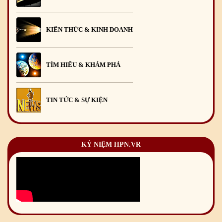
KIẾN THỨC & KINH DOANH
TÌM HIỂU & KHÁM PHÁ
TIN TỨC & SỰ KIỆN
KỶ NIỆM HPN.VR