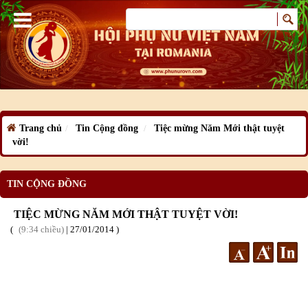
Trang chủ
Tin Cộng đồng
Tiệc mừng Năm Mới thật tuyệt
vời!
TIN CỘNG ĐỒNG
TIỆC MỪNG NĂM MỚI THẬT TUYỆT VỜI!
9:34 chiều
|
27
/01
/2014