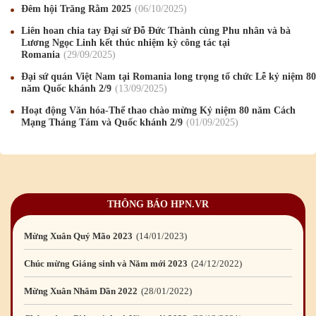
Đêm hội Trăng Rằm 2025
06
/10
/2025
Chúc mừng Giáng sinh và Năm mới 2020
24
/12
/2019
Liên hoan chia tay Đại sứ Đỗ Đức Thành cùng Phu nhân và bà
Lương Ngọc Linh kết thúc nhiệm kỳ công tác tại
Mừng Xuân Kỷ Hợi 2019
03
/02
/2019
Romania
29
/09
/2025
Chúc mừng Giáng sinh và Năm mới 2019
22
/12
/2018
Đại sứ quán Việt Nam tại Romania long trọng tổ chức Lễ kỷ niệm 80
năm Quốc khánh 2/9
13
/09
/2025
Mừng Xuân Bính Ngọ 2026
15
/02
/2026
Hoạt động Văn hóa-Thể thao chào mừng Kỷ niệm 80 năm Cách
Mạng Tháng Tám và Quốc khánh 2/9
01
/09
/2025
Chúc mừng Giáng sinh và Năm mới 2026
24
/12
/2025
Chúc mừng Giáng sinh và Năm mới 2025
24
/12
/2024
Mừng Xuân Giáp Thìn 2024
09
/02
/2024
THÔNG BÁO HPN.VR
Chúc mừng Giáng sinh và Năm mới 2024
21
/12
/2023
Mừng Xuân Quý Mão 2023
14
/01
/2023
Chúc mừng Giáng sinh và Năm mới 2023
24
/12
/2022
Mừng Xuân Nhâm Dần 2022
28
/01
/2022