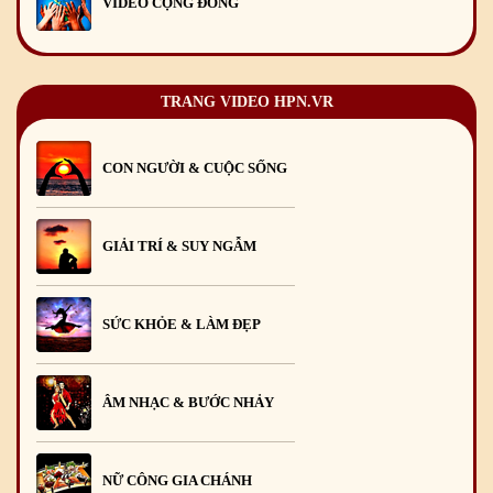
VIDEO CỘNG ĐỒNG
TRANG VIDEO HPN.VR
CON NGƯỜI & CUỘC SỐNG
GIẢI TRÍ & SUY NGẪM
SỨC KHỎE & LÀM ĐẸP
ÂM NHẠC & BƯỚC NHẢY
NỮ CÔNG GIA CHÁNH