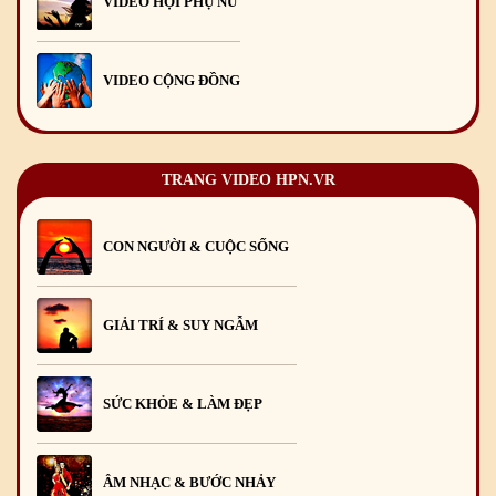
VIDEO HỘI PHỤ NỮ
VIDEO CỘNG ĐỒNG
TRANG VIDEO HPN.VR
CON NGƯỜI & CUỘC SỐNG
GIẢI TRÍ & SUY NGẪM
SỨC KHỎE & LÀM ĐẸP
ÂM NHẠC & BƯỚC NHẢY