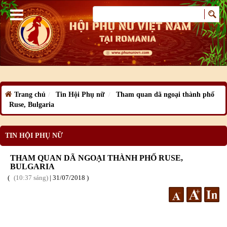
Trang chủ
Tin Hội Phụ nữ
Tham quan dã ngoại thành phố
Ruse, Bulgaria
TIN HỘI PHỤ NỮ
THAM QUAN DÃ NGOẠI THÀNH PHỐ RUSE,
BULGARIA
10:37 sáng
|
31
/07
/2018