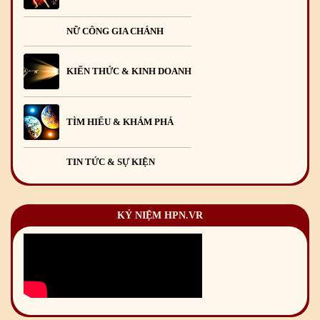
NỮ CÔNG GIA CHÁNH
KIẾN THỨC & KINH DOANH
TÌM HIỂU & KHÁM PHÁ
TIN TỨC & SỰ KIỆN
KỶ NIỆM HPN.VR