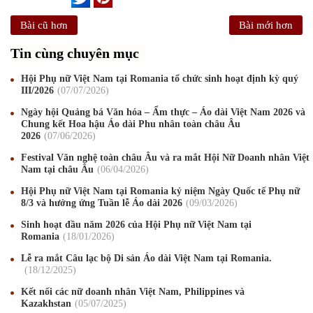
Bài cũ hơn
Bài mới hơn
Tin cùng chuyên mục
Hội Phụ nữ Việt Nam tại Romania tổ chức sinh hoạt định kỳ quý
III/2026
07
/07
/2026
Ngày hội Quảng bá Văn hóa – Ẩm thực – Áo dài Việt Nam 2026 và
Chung kết Hoa hậu Áo dài Phu nhân toàn châu Âu
2026
07
/06
/2026
Festival Văn nghệ toàn châu Âu và ra mắt Hội Nữ Doanh nhân Việt
Nam tại châu Âu
06
/04
/2026
Hội Phụ nữ Việt Nam tại Romania kỷ niệm Ngày Quốc tế Phụ nữ
8/3 và hưởng ứng Tuần lễ Áo dài 2026
09
/03
/2026
Sinh hoạt đầu năm 2026 của Hội Phụ nữ Việt Nam tại
Romania
18
/01
/2026
Lễ ra mắt Câu lạc bộ Di sản Áo dài Việt Nam tại Romania.
18
/12
/2025
Kết nối các nữ doanh nhân Việt Nam, Philippines và
Mừng Xuân Canh Tý 2020
22
/01
/2020
Kazakhstan
05
/07
/2025