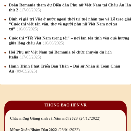
Chúc mừng Giáng sinh và Năm mới 2020
24
/12
/2019
Đoàn Romania tham dự Diễn đàn Phụ nữ Việt Nam tại Châu Âu lần
thứ 2
17
/06
/2025
Mừng Xuân Kỷ Hợi 2019
03
/02
/2019
Định vị giá trị Việt ở nước ngoài thời trí tuệ nhân tạo và Lễ trao giải
“Cuộc thi viết tản văn, thơ về người phụ nữ Việt Nam nơi xa
Chúc mừng Giáng sinh và Năm mới 2019
22
/12
/2018
xứ”
16
/06
/2025
Cuộc thi “Tết Việt Nam trong tôi” – nơi lan tỏa tình yêu quê hương
Mừng Xuân Bính Ngọ 2026
15
/02
/2026
giữa lòng châu Âu
10
/06
/2025
Chúc mừng Giáng sinh và Năm mới 2026
24
/12
/2025
Hội Phụ nữ Việt Nam tại Romania tổ chức chuyến du lịch
Italia
17
/05
/2025
Chúc mừng Giáng sinh và Năm mới 2025
24
/12
/2024
Hành Trình Phát Triển Bản Thân – Đại sứ Nhân ái Toàn Châu
Âu
09
/03
/2025
Mừng Xuân Giáp Thìn 2024
09
/02
/2024
Chúc mừng Giáng sinh và Năm mới 2024
21
/12
/2023
Mừng Xuân Quý Mão 2023
14
/01
/2023
THÔNG BÁO HPN.VR
Chúc mừng Giáng sinh và Năm mới 2023
24
/12
/2022
Mừng Xuân Nhâm Dần 2022
28
/01
/2022
Chúc mừng Giáng sinh và Năm mới 2022
23
/12
/2021