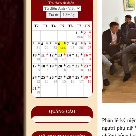
Tra theo từ điển:
T2
T3
T4
T5
T6
T7
CN
1
2
20
19/6
3
4
5
6
7
8
9
21
22
23
25
26
27
24/6
10
11
12
13
14
15
16
29
2
3
4
28
30
1/7
17
18
19
20
21
22
23
5
6
7
8
9
10
11
24
25
26
27
28
29
30
12
13
14
15
16
17
18
31
19
QUẢNG CÁO
Phần lễ kỷ niệ
người phụ nữ V
những bông hoa