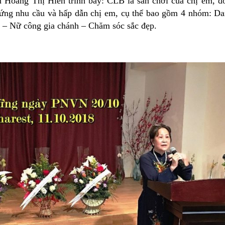
Hoàng Thị Hiền trình bày: CLB là sân chơi của chị em, do
ứng nhu cầu và hấp dẫn chị em, cụ thể bao gồm 4 nhóm: Da
 – Nữ công gia chánh – Chăm sóc sắc đẹp.