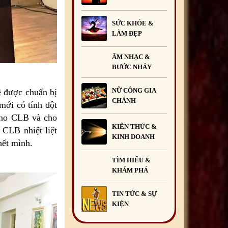
SỨC KHỎE &
LÀM ĐẸP
ÂM NHẠC &
BƯỚC NHẢY
NỮ CÔNG GIA
ẽ được chuẩn bị
CHÁNH
mới có tính đột
cho CLB và cho
KIẾN THỨC &
 CLB nhiệt liệt
KINH DOANH
hết mình.
TÌM HIỂU &
KHÁM PHÁ
TIN TỨC & SỰ
KIỆN