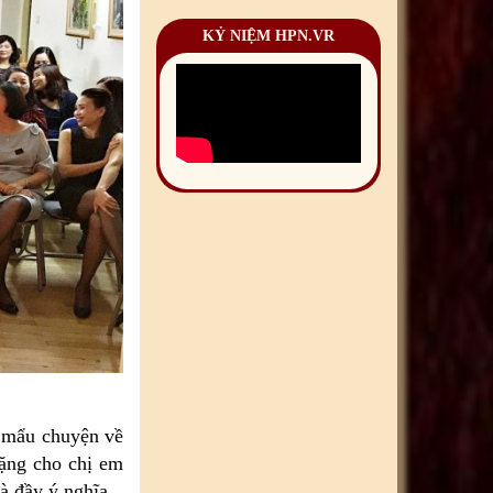
KỶ NIỆM HPN.VR
c mẩu chuyện về
ặng cho chị em
à đầy ý nghĩa.