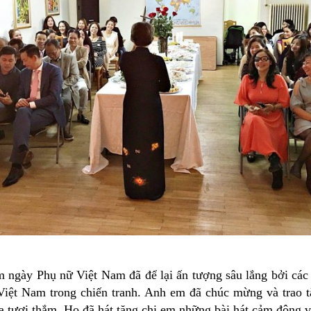
m ngày Phụ nữ Việt Nam đã để lại ấn tượng sâu lắng bởi cá
iệt Nam trong chiến tranh. Anh em đã chúc mừng và trao t
 tươi thắm. Họ đã hát tặng chị em những bài hát cảm động v