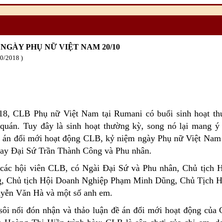
GÀY PHỤ NỮ VIỆT NAM 20/10
10
/2018
18, CLB Phụ nữ Việt Nam tại Rumani có buổi sinh hoạt thư
quán. Tuy đây là sinh hoạt thường kỳ, song nó lại mang ý 
ề án đổi mới hoạt động CLB, kỷ niệm ngày Phụ nữ Việt Nam
 tay Đại Sứ Trần Thành Công và Phu nhân.
 các hội viên CLB, có Ngài Đại Sứ và Phu nhân, Chủ tịch 
, Chủ tịch Hội Doanh Nghiệp Phạm Minh Dũng, Chủ Tịch 
yễn Văn Hà và một số anh em.
sôi nổi đón nhận và thảo luận đề án đổi mới hoạt động củ