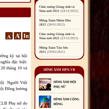
Mừng Xuân Nhâm Dần
2022
28
/01
/2022
Chúc mừng Giáng sinh và
Năm mới 2022
23
/12
/2021
Mừng Xuân Tân Sửu
2021
10
/02
/2021
Chúc mừng Giáng sinh và
Năm mới 2021
15
/12
/2020
ờng kỳ tại hội
nghĩa đặc biệt:
Mừng Xuân Canh Tý
2020
22
/01
/2020
 20 tháng 10 và
HÌNH ẢNH HPN.VR
Chúc mừng Giáng sinh và
Năm mới 2020
24
/12
/2019
Hội Người Việt
HÌNH ẢNH HỘI
PHỤ NỮ
Hội Đồng hương
Mừng Xuân Kỷ Hợi
2019
03
/02
/2019
HÌNH ẢNH CỘNG
Chúc mừng Giáng sinh và
a CLB Phụ nữ do
ĐỒNG
Năm mới 2019
22
/12
/2018