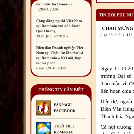
Quê Hương
2026
03
/02
/2026
TIN HỘI PHỤ NỮ
Diễn đàn Doanh nghiệp Việt
Nam tại Châu Âu lần thứ 14
CHÀO MỪNG N
tại Romania – Kết nối, hợp
4:55 chiều
|
11
/
tác và phát
triển
29
/10
/2025
Diễn đàn Doanh nghiệp Việt
Nam tại châu Âu – Dấu ấn
kết nối và trách nhiệm cộng
Ngày 11.10.20
đồng
29
/10
/2025
trường Đại sứ 
Quyên góp ủng hộ đồng bào
thảo luận về đ
bị thiệt hại do bão số 10 và
mưa lũ gây ra
THÔNG TIN CẦN BIẾT
10
/10
/2025
liên hoan chia
Đến dự, ngoài
Đêm hội Trăng Rằm
FANPAGE
2025
06
/10
/2025
Điện Văn Hùng
FACEBOOK
Thanh hóa Ngu
Liên hoan chia tay Đại sứ Đỗ
Đức Thành cùng Phu nhân và
THỜI TIẾT
Cả hội trường 
bà Lương Ngọc Linh kết thúc
ROMANIA
nhiệm kỳ công tác tại