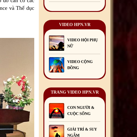
 đó cần có các
nce và Thể dục
Mừng Xuân Bính Ngọ
2026
15
/02
/2026
VIDEO HPN.VR
Chúc mừng Giáng sinh và
Năm mới 2026
24
/12
/2025
VIDEO HỘI PHỤ
Chúc mừng Giáng sinh và
NỮ
Năm mới 2025
24
/12
/2024
Mừng Xuân Giáp Thìn
VIDEO CỘNG
2024
09
/02
/2024
ĐỒNG
TRANG VIDEO HPN.VR
CON NGƯỜI &
CUỘC SỐNG
GIẢI TRÍ & SUY
NGẪM