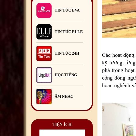
Hội Doanh nghiệp Việt Nam
TIN TỨC EVA
tại Romania tổ chức Chương
trình Giao lưu mở.
23
/06
/2026
TIN TỨC ELLE
TIN TỨC 24H
Các hoạt động 
kỹ lưỡng, từng
phá trong hoạ
HỌC TIẾNG
cộng đồng ngườ
hoan nghênh và
ÂM NHẠC
TIỆN ÍCH