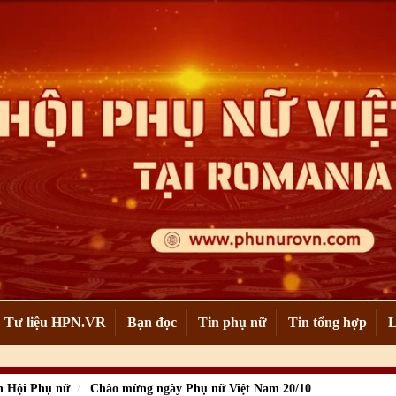
Tư liệu HPN.VR
Bạn đọc
Tin phụ nữ
Tin tổng hợp
L
 Hội Phụ nữ
Chào mừng ngày Phụ nữ Việt Nam 20/10