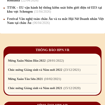
Romania
22
/04
/2026
Chúc mừng Giáng sinh và Năm mới 2026
24
/12
/2025
TTSK – EU vận hành hệ thống kiểm soát biên giới điện tử EES tại
khu vực Schengen
11
/04
/2026
Chúc mừng Giáng sinh và Năm mới 2025
24
/12
/2024
Festival Văn nghệ toàn châu Âu và ra mắt Hội Nữ Doanh nhân Việt
Nam tại châu Âu
06
/04
/2026
Mừng Xuân Giáp Thìn 2024
09
/02
/2024
Chúc mừng Giáng sinh và Năm mới 2024
21
/12
/2023
Mừng Xuân Quý Mão 2023
14
/01
/2023
THÔNG BÁO HPN.VR
Chúc mừng Giáng sinh và Năm mới 2023
24
/12
/2022
Mừng Xuân Nhâm Dần 2022
28
/01
/2022
Chúc mừng Giáng sinh và Năm mới 2022
23
/12
/2021
Mừng Xuân Tân Sửu 2021
10
/02
/2021
Chúc mừng Giáng sinh và Năm mới 2021
15
/12
/2020
Mừng Xuân Canh Tý 2020
22
/01
/2020