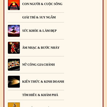
CON NGƯỜI & CUỘC SỐNG
GIẢI TRÍ & SUY NGẪM
SỨC KHỎE & LÀM ĐẸP
ÂM NHẠC & BƯỚC NHẢY
NỮ CÔNG GIA CHÁNH
KIẾN THỨC & KINH DOANH
TÌM HIỂU & KHÁM PHÁ