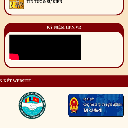
TIN TỨC & SỰ KIỆN
KỶ NIỆM HPN.VR
N KẾT WEBSITE