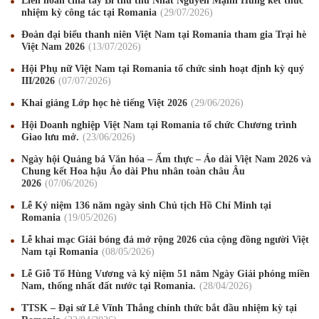
Liên hoan chia tay Bí thứ thứ Nhất Nguyễn Mạnh Hùng kết thúc
nhiệm kỳ công tác tại Romania
29
/07
/2026
Đoàn đại biểu thanh niên Việt Nam tại Romania tham gia Trại hè
Việt Nam 2026
13
/07
/2026
Hội Phụ nữ Việt Nam tại Romania tổ chức sinh hoạt định kỳ quý
III/2026
07
/07
/2026
Khai giảng Lớp học hè tiếng Việt 2026
29
/06
/2026
Hội Doanh nghiệp Việt Nam tại Romania tổ chức Chương trình
Giao lưu mở.
23
/06
/2026
Ngày hội Quảng bá Văn hóa – Ẩm thực – Áo dài Việt Nam 2026 và
Chung kết Hoa hậu Áo dài Phu nhân toàn châu Âu
2026
07
/06
/2026
Mừng Xuân Canh Tý 2020
22
/01
/2020
Lễ Kỷ niệm 136 năm ngày sinh Chủ tịch Hồ Chí Minh tại
Romania
19
/05
/2026
Chúc mừng Giáng sinh và Năm mới 2020
24
/12
/2019
Lễ khai mạc Giải bóng đá mở rộng 2026 của cộng đồng người Việt
Nam tại Romania
08
/05
/2026
Mừng Xuân Kỷ Hợi 2019
03
/02
/2019
Lễ Giỗ Tổ Hùng Vương và kỷ niệm 51 năm Ngày Giải phóng miền
Chúc mừng Giáng sinh và Năm mới 2019
22
/12
/2018
Nam, thống nhất đất nước tại Romania.
28
/04
/2026
TTSK – Đại sứ Lê Vĩnh Thắng chính thức bắt đầu nhiệm kỳ tại
Mừng Xuân Bính Ngọ 2026
15
/02
/2026