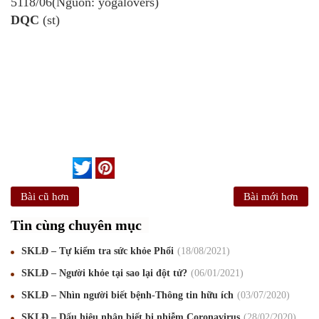
5118/06(Nguồn: yogalovers)
DQC
(st)
Bài cũ hơn
Bài mới hơn
Tin cùng chuyên mục
SKLĐ – Tự kiểm tra sức khỏe Phổi
18
/08
/2021
SKLĐ – Người khỏe tại sao lại đột tử?
06
/01
/2021
SKLĐ – Nhìn người biết bệnh-Thông tin hữu ích
03
/07
/2020
SKLĐ – Dấu hiệu nhận biết bị nhiễm Coronavirus
28
/02
/2020