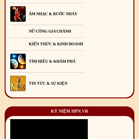
ÂM NHẠC & BƯỚC NHẢY
NỮ CÔNG GIA CHÁNH
KIẾN THỨC & KINH DOANH
TÌM HIỂU & KHÁM PHÁ
TIN TỨC & SỰ KIỆN
KỶ NIỆM HPN.VR