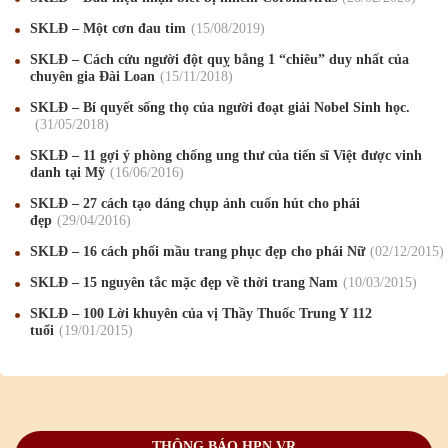
Mừng Xuân Canh Tý 2020
22
/01
/2020
SKLĐ – Một cơn đau tim
15
/08
/2019
SKLĐ – Cách cứu người đột quỵ bằng 1 “chiêu” duy nhất của
Chúc mừng Giáng sinh và Năm mới 2020
24
/12
/2019
chuyên gia Đài Loan
15
/11
/2018
Mừng Xuân Kỷ Hợi 2019
03
/02
/2019
SKLĐ – Bí quyết sống thọ của người đoạt giải Nobel Sinh học.
31
/05
/2018
Chúc mừng Giáng sinh và Năm mới 2019
22
/12
/2018
SKLĐ – 11 gợi ý phòng chống ung thư của tiến sĩ Việt được vinh
danh tại Mỹ
16
/06
/2016
Mừng Xuân Bính Ngọ 2026
15
/02
/2026
SKLĐ – 27 cách tạo dáng chụp ảnh cuốn hút cho phái
Chúc mừng Giáng sinh và Năm mới 2026
24
/12
/2025
đẹp
29
/04
/2016
SKLĐ – 16 cách phối mầu trang phục đẹp cho phái Nữ
02
/12
/2015
Chúc mừng Giáng sinh và Năm mới 2025
24
/12
/2024
SKLĐ – 15 nguyên tắc mặc đẹp về thời trang Nam
10
/03
/2015
Mừng Xuân Giáp Thìn 2024
09
/02
/2024
SKLĐ – 100 Lời khuyên của vị Thầy Thuốc Trung Y 112
tuổi
19
/01
/2015
Chúc mừng Giáng sinh và Năm mới 2024
21
/12
/2023
Mừng Xuân Quý Mão 2023
14
/01
/2023
Chúc mừng Giáng sinh và Năm mới 2023
24
/12
/2022
THÔNG BÁO HPN.VR