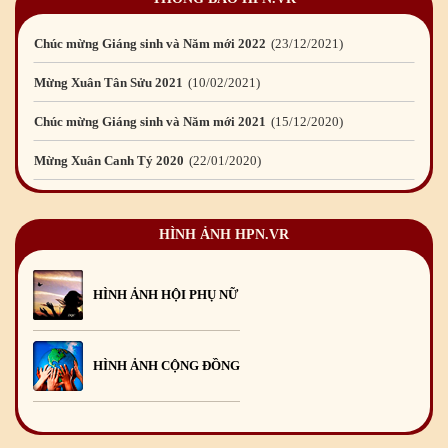
Mừng Xuân Nhâm Dần 2022
28
/01
/2022
Chúc mừng Giáng sinh và Năm mới 2022
23
/12
/2021
Mừng Xuân Tân Sửu 2021
10
/02
/2021
Chúc mừng Giáng sinh và Năm mới 2021
15
/12
/2020
Mừng Xuân Canh Tý 2020
22
/01
/2020
Chúc mừng Giáng sinh và Năm mới 2020
24
/12
/2019
HÌNH ẢNH HPN.VR
Mừng Xuân Kỷ Hợi 2019
03
/02
/2019
Chúc mừng Giáng sinh và Năm mới 2019
22
/12
/2018
HÌNH ẢNH HỘI PHỤ NỮ
Mừng Xuân Bính Ngọ 2026
15
/02
/2026
Chúc mừng Giáng sinh và Năm mới 2026
24
/12
/2025
HÌNH ẢNH CỘNG ĐỒNG
Chúc mừng Giáng sinh và Năm mới 2025
24
/12
/2024
Mừng Xuân Giáp Thìn 2024
09
/02
/2024