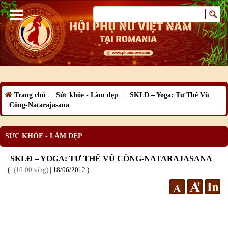
Trang chủ
Sức khỏe - Làm đẹp
SKLĐ – Yoga: Tư Thế Vũ
Công-Natarajasana
SỨC KHỎE - LÀM ĐẸP
SKLĐ – YOGA: TƯ THẾ VŨ CÔNG-NATARAJASANA
10:00 sáng
|
18
/06
/2012