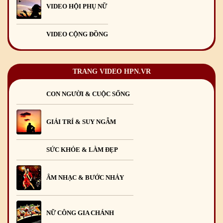
VIDEO HỘI PHỤ NỮ
VIDEO CỘNG ĐỒNG
TRANG VIDEO HPN.VR
CON NGƯỜI & CUỘC SỐNG
GIẢI TRÍ & SUY NGẪM
SỨC KHỎE & LÀM ĐẸP
ÂM NHẠC & BƯỚC NHẢY
NỮ CÔNG GIA CHÁNH