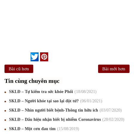
Bài cũ hơn
Bài mới hơn
Tin cùng chuyên mục
SKLĐ – Tự kiểm tra sức khỏe Phổi
18
/08
/2021
SKLĐ – Người khỏe tại sao lại đột tử?
06
/01
/2021
SKLĐ – Nhìn người biết bệnh-Thông tin hữu ích
03
/07
/2020
Mừng Xuân Canh Tý 2020
22
/01
/2020
SKLĐ – Dấu hiệu nhận biết bị nhiễm Coronavirus
28
/02
/2020
Chúc mừng Giáng sinh và Năm mới 2020
24
/12
/2019
SKLĐ – Một cơn đau tim
15
/08
/2019