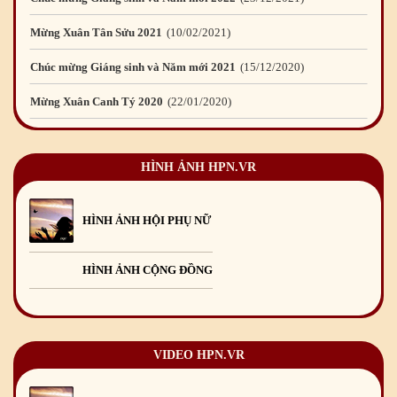
Chúc mừng Giáng sinh và Năm mới 2021
15
/12
/2020
Mừng Xuân Canh Tý 2020
22
/01
/2020
Chúc mừng Giáng sinh và Năm mới 2020
24
/12
/2019
Mừng Xuân Kỷ Hợi 2019
03
/02
/2019
HÌNH ẢNH HPN.VR
Chúc mừng Giáng sinh và Năm mới 2019
22
/12
/2018
Mừng Xuân Bính Ngọ 2026
15
/02
/2026
HÌNH ẢNH HỘI PHỤ NỮ
Chúc mừng Giáng sinh và Năm mới 2026
24
/12
/2025
HÌNH ẢNH CỘNG ĐỒNG
Chúc mừng Giáng sinh và Năm mới 2025
24
/12
/2024
Mừng Xuân Giáp Thìn 2024
09
/02
/2024
VIDEO HPN.VR