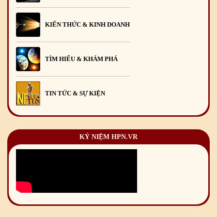
KIẾN THỨC & KINH DOANH
TÌM HIỂU & KHÁM PHÁ
TIN TỨC & SỰ KIỆN
KỶ NIỆM HPN.VR