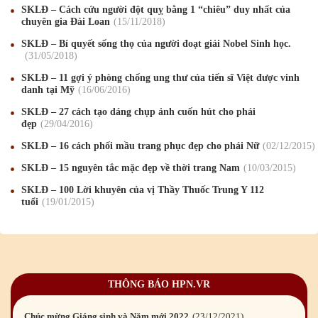
SKLĐ – Cách cứu người đột quỵ bằng 1 “chiêu” duy nhất của
Mừng Xuân Kỷ Hợi 2019
03
/02
/2019
chuyên gia Đài Loan
15
/11
/2018
Chúc mừng Giáng sinh và Năm mới 2019
22
/12
/2018
SKLĐ – Bí quyết sống thọ của người đoạt giải Nobel Sinh học.
31
/05
/2018
Mừng Xuân Bính Ngọ 2026
15
/02
/2026
SKLĐ – 11 gợi ý phòng chống ung thư của tiến sĩ Việt được vinh
danh tại Mỹ
16
/06
/2016
Chúc mừng Giáng sinh và Năm mới 2026
24
/12
/2025
SKLĐ – 27 cách tạo dáng chụp ảnh cuốn hút cho phái
Chúc mừng Giáng sinh và Năm mới 2025
24
/12
/2024
đẹp
29
/04
/2016
SKLĐ – 16 cách phối mầu trang phục đẹp cho phái Nữ
02
/12
/2015
Mừng Xuân Giáp Thìn 2024
09
/02
/2024
SKLĐ – 15 nguyên tắc mặc đẹp về thời trang Nam
10
/03
/2015
Chúc mừng Giáng sinh và Năm mới 2024
21
/12
/2023
SKLĐ – 100 Lời khuyên của vị Thầy Thuốc Trung Y 112
tuổi
19
/01
/2015
Mừng Xuân Quý Mão 2023
14
/01
/2023
Chúc mừng Giáng sinh và Năm mới 2023
24
/12
/2022
Mừng Xuân Nhâm Dần 2022
28
/01
/2022
THÔNG BÁO HPN.VR
Chúc mừng Giáng sinh và Năm mới 2022
23
/12
/2021
Mừng Xuân Tân Sửu 2021
10
/02
/2021