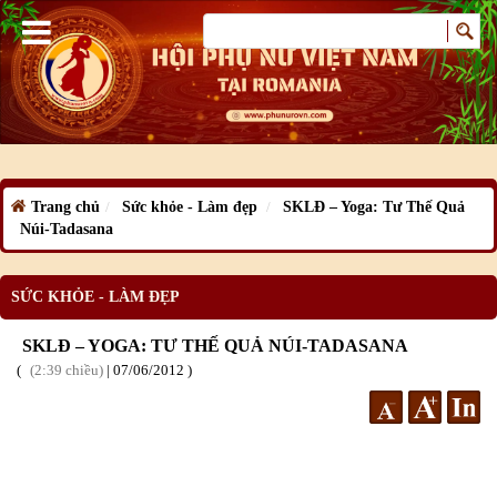
Trang chủ
Sức khỏe - Làm đẹp
SKLĐ – Yoga: Tư Thế Quả
Núi-Tadasana
SỨC KHỎE - LÀM ĐẸP
SKLĐ – YOGA: TƯ THẾ QUẢ NÚI-TADASANA
2:39 chiều
|
07
/06
/2012