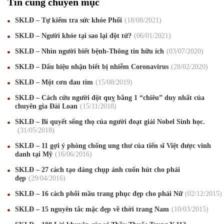
Tin cùng chuyên mục
SKLĐ – Tự kiểm tra sức khỏe Phổi
18
/08
/2021
SKLĐ – Người khỏe tại sao lại đột tử?
06
/01
/2021
Mừng Xuân Canh Tý 2020
22
/01
/2020
SKLĐ – Nhìn người biết bệnh-Thông tin hữu ích
03
/07
/2020
Chúc mừng Giáng sinh và Năm mới 2020
24
/12
/2019
SKLĐ – Dấu hiệu nhận biết bị nhiễm Coronavirus
28
/02
/2020
Mừng Xuân Kỷ Hợi 2019
03
/02
/2019
SKLĐ – Một cơn đau tim
15
/08
/2019
SKLĐ – Cách cứu người đột quỵ bằng 1 “chiêu” duy nhất của
Chúc mừng Giáng sinh và Năm mới 2019
22
/12
/2018
chuyên gia Đài Loan
15
/11
/2018
Mừng Xuân Bính Ngọ 2026
15
/02
/2026
SKLĐ – Bí quyết sống thọ của người đoạt giải Nobel Sinh học.
31
/05
/2018
Chúc mừng Giáng sinh và Năm mới 2026
24
/12
/2025
SKLĐ – 11 gợi ý phòng chống ung thư của tiến sĩ Việt được vinh
danh tại Mỹ
16
/06
/2016
Chúc mừng Giáng sinh và Năm mới 2025
24
/12
/2024
SKLĐ – 27 cách tạo dáng chụp ảnh cuốn hút cho phái
Mừng Xuân Giáp Thìn 2024
09
/02
/2024
đẹp
29
/04
/2016
SKLĐ – 16 cách phối mầu trang phục đẹp cho phái Nữ
02
/12
/2015
Chúc mừng Giáng sinh và Năm mới 2024
21
/12
/2023
SKLĐ – 15 nguyên tắc mặc đẹp về thời trang Nam
10
/03
/2015
Mừng Xuân Quý Mão 2023
14
/01
/2023