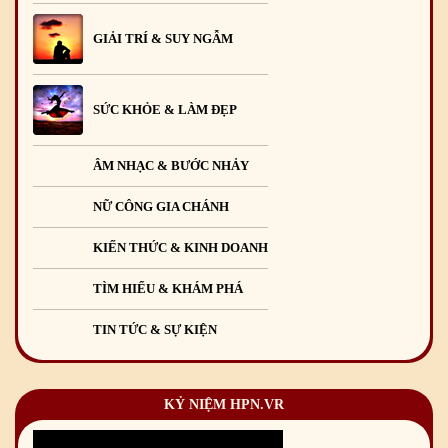
GIẢI TRÍ & SUY NGẪM
SỨC KHỎE & LÀM ĐẸP
ÂM NHẠC & BƯỚC NHẢY
NỮ CÔNG GIA CHÁNH
KIẾN THỨC & KINH DOANH
TÌM HIỂU & KHÁM PHÁ
TIN TỨC & SỰ KIỆN
KỶ NIỆM HPN.VR