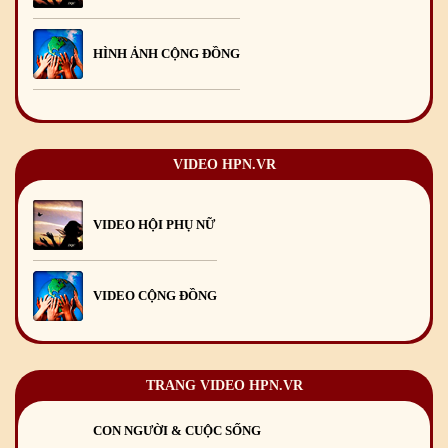
Chúc mừng Giáng sinh và Năm mới 2025
24
/12
/2024
Mừng Xuân Giáp Thìn 2024
09
/02
/2024
HÌNH ẢNH CỘNG ĐỒNG
VIDEO HPN.VR
VIDEO HỘI PHỤ NỮ
VIDEO CỘNG ĐỒNG
TRANG VIDEO HPN.VR
CON NGƯỜI & CUỘC SỐNG