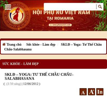
Trang chủ
Sức khỏe - Làm đẹp
SKLĐ – Yoga: Tư Thế Châu
Chấu-Salabhasana
SỨC KHỎE - LÀM ĐẸP
SKLĐ – YOGA: TƯ THẾ CHÂU CHẤU-
SALABHASANA
3:50 sáng
|
12
/06
/2012