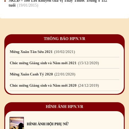
SKLĐ – 100 Lời khuyên của vị Thầy Thuốc Trung Y 112
tuổi
19
/01
/2015
Chúc mừng Giáng sinh và Năm mới 2023
24
/12
/2022
Mừng Xuân Nhâm Dần 2022
28
/01
/2022
Chúc mừng Giáng sinh và Năm mới 2022
23
/12
/2021
THÔNG BÁO HPN.VR
Mừng Xuân Tân Sửu 2021
10
/02
/2021
Chúc mừng Giáng sinh và Năm mới 2021
15
/12
/2020
Mừng Xuân Canh Tý 2020
22
/01
/2020
Chúc mừng Giáng sinh và Năm mới 2020
24
/12
/2019
Mừng Xuân Kỷ Hợi 2019
03
/02
/2019
Chúc mừng Giáng sinh và Năm mới 2019
22
/12
/2018
HÌNH ẢNH HPN.VR
Mừng Xuân Bính Ngọ 2026
15
/02
/2026
Chúc mừng Giáng sinh và Năm mới 2026
24
/12
/2025
HÌNH ẢNH HỘI PHỤ NỮ