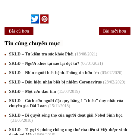
Bài cũ hơn
Bài mới hơn
Tin cùng chuyên mục
SKLĐ – Tự kiểm tra sức khỏe Phổi
18
/08
/2021
SKLĐ – Người khỏe tại sao lại đột tử?
06
/01
/2021
SKLĐ – Nhìn người biết bệnh-Thông tin hữu ích
03
/07
/2020
SKLĐ – Dấu hiệu nhận biết bị nhiễm Coronavirus
28
/02
/2020
SKLĐ – Một cơn đau tim
15
/08
/2019
SKLĐ – Cách cứu người đột quỵ bằng 1 “chiêu” duy nhất của
chuyên gia Đài Loan
15
/11
/2018
Mừng Xuân Canh Tý 2020
22
/01
/2020
SKLĐ – Bí quyết sống thọ của người đoạt giải Nobel Sinh học.
31
/05
/2018
Chúc mừng Giáng sinh và Năm mới 2020
24
/12
/2019
SKLĐ – 11 gợi ý phòng chống ung thư của tiến sĩ Việt được vinh
danh tại Mỹ
16
/06
/2016