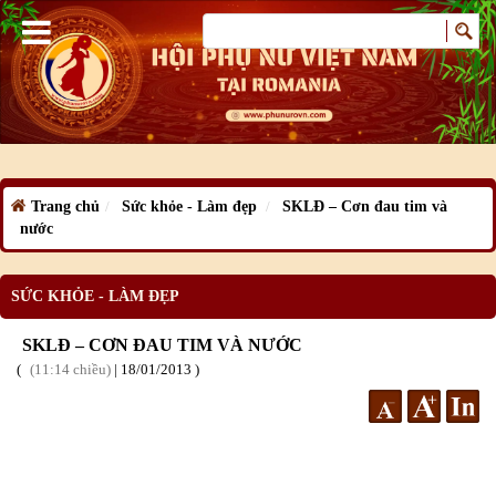
Trang chủ
Sức khỏe - Làm đẹp
SKLĐ – Cơn đau tim và
nước
SỨC KHỎE - LÀM ĐẸP
SKLĐ – CƠN ĐAU TIM VÀ NƯỚC
11:14 chiều
|
18
/01
/2013