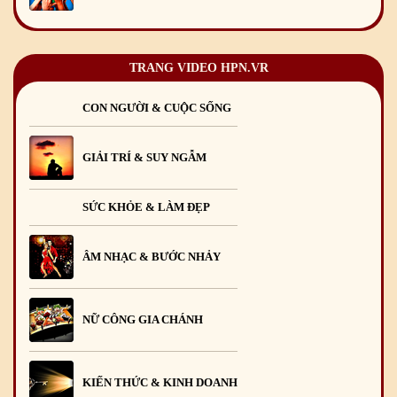
TRANG VIDEO HPN.VR
CON NGƯỜI & CUỘC SỐNG
GIẢI TRÍ & SUY NGẪM
SỨC KHỎE & LÀM ĐẸP
ÂM NHẠC & BƯỚC NHẢY
NỮ CÔNG GIA CHÁNH
KIẾN THỨC & KINH DOANH