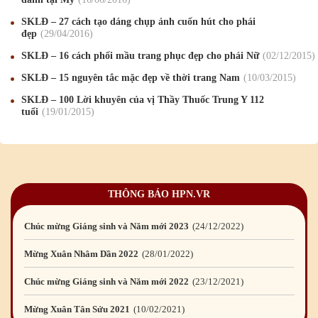
Mừng Xuân Kỷ Hợi 2019
03
/02
/2019
SKLĐ – 27 cách tạo dáng chụp ảnh cuốn hút cho phái
Chúc mừng Giáng sinh và Năm mới 2019
22
/12
/2018
đẹp
29
/04
/2016
SKLĐ – 16 cách phối mầu trang phục đẹp cho phái Nữ
02
/12
/2015
Mừng Xuân Bính Ngọ 2026
15
/02
/2026
SKLĐ – 15 nguyên tắc mặc đẹp về thời trang Nam
10
/03
/2015
Chúc mừng Giáng sinh và Năm mới 2026
24
/12
/2025
SKLĐ – 100 Lời khuyên của vị Thầy Thuốc Trung Y 112
tuổi
19
/01
/2015
Chúc mừng Giáng sinh và Năm mới 2025
24
/12
/2024
Mừng Xuân Giáp Thìn 2024
09
/02
/2024
Chúc mừng Giáng sinh và Năm mới 2024
21
/12
/2023
THÔNG BÁO HPN.VR
Mừng Xuân Quý Mão 2023
14
/01
/2023
Chúc mừng Giáng sinh và Năm mới 2023
24
/12
/2022
Mừng Xuân Nhâm Dần 2022
28
/01
/2022
Chúc mừng Giáng sinh và Năm mới 2022
23
/12
/2021
Mừng Xuân Tân Sửu 2021
10
/02
/2021