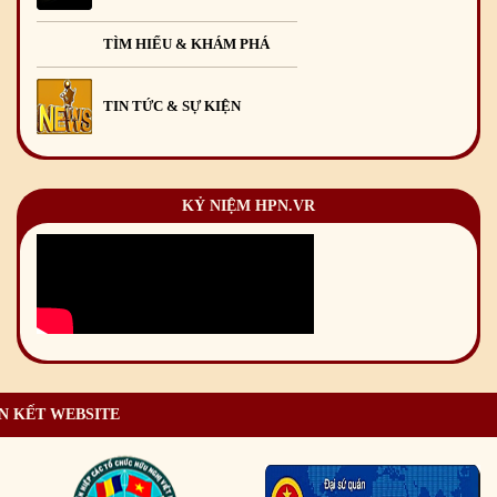
TÌM HIỂU & KHÁM PHÁ
TIN TỨC & SỰ KIỆN
KỶ NIỆM HPN.VR
N KẾT WEBSITE