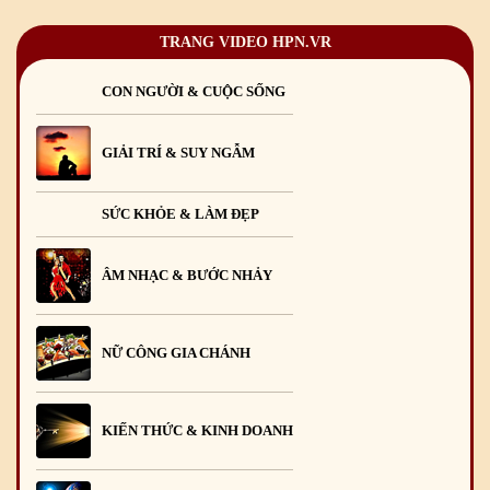
TRANG VIDEO HPN.VR
CON NGƯỜI & CUỘC SỐNG
GIẢI TRÍ & SUY NGẪM
SỨC KHỎE & LÀM ĐẸP
ÂM NHẠC & BƯỚC NHẢY
NỮ CÔNG GIA CHÁNH
KIẾN THỨC & KINH DOANH