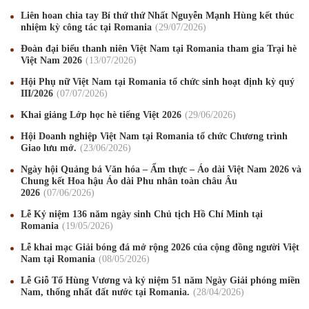
Liên hoan chia tay Bí thứ thứ Nhất Nguyễn Mạnh Hùng kết thúc
nhiệm kỳ công tác tại Romania
29
/07
/2026
Đoàn đại biểu thanh niên Việt Nam tại Romania tham gia Trại hè
Việt Nam 2026
13
/07
/2026
Hội Phụ nữ Việt Nam tại Romania tổ chức sinh hoạt định kỳ quý
III/2026
07
/07
/2026
Khai giảng Lớp học hè tiếng Việt 2026
29
/06
/2026
Hội Doanh nghiệp Việt Nam tại Romania tổ chức Chương trình
Giao lưu mở.
23
/06
/2026
Ngày hội Quảng bá Văn hóa – Ẩm thực – Áo dài Việt Nam 2026 và
Chung kết Hoa hậu Áo dài Phu nhân toàn châu Âu
2026
07
/06
/2026
Lễ Kỷ niệm 136 năm ngày sinh Chủ tịch Hồ Chí Minh tại
Romania
19
/05
/2026
Mừng Xuân Canh Tý 2020
22
/01
/2020
Lễ khai mạc Giải bóng đá mở rộng 2026 của cộng đồng người Việt
Nam tại Romania
08
/05
/2026
Chúc mừng Giáng sinh và Năm mới 2020
24
/12
/2019
Lễ Giỗ Tổ Hùng Vương và kỷ niệm 51 năm Ngày Giải phóng miền
Mừng Xuân Kỷ Hợi 2019
03
/02
/2019
Nam, thống nhất đất nước tại Romania.
28
/04
/2026