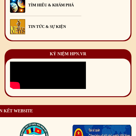
TÌM HIỂU & KHÁM PHÁ
TIN TỨC & SỰ KIỆN
KỶ NIỆM HPN.VR
N KẾT WEBSITE