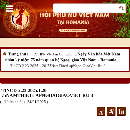
Trang chủ
Tin tức HPN.VR
Tin Cộng đồng
Ngày Văn hóa Việt Nam
nhân kỷ niệm 75 năm quan hệ Ngoại giao Việt Nam - Romania
TinCD-2.23-2025.1.20-75NamThietLapNgoaiGiaoViet-Ru-3
TINCD-2.23-2025.1.20-
75NAMTHIETLAPNGOAIGIAOVIET-RU-3
10:04 chiều
|
24
/01
/2025