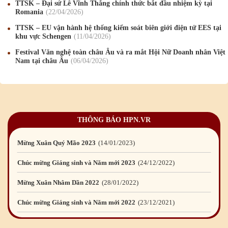
TTSK – Đại sứ Lê Vĩnh Thắng chính thức bắt đầu nhiệm kỳ tại
Chúc mừng Giáng sinh và Năm mới 2019
22
/12
/2018
Romania
22
/04
/2026
Mừng Xuân Bính Ngọ 2026
15
/02
/2026
TTSK – EU vận hành hệ thống kiểm soát biên giới điện tử EES tại
khu vực Schengen
11
/04
/2026
Chúc mừng Giáng sinh và Năm mới 2026
24
/12
/2025
Festival Văn nghệ toàn châu Âu và ra mắt Hội Nữ Doanh nhân Việt
Nam tại châu Âu
06
/04
/2026
Chúc mừng Giáng sinh và Năm mới 2025
24
/12
/2024
Mừng Xuân Giáp Thìn 2024
09
/02
/2024
Chúc mừng Giáng sinh và Năm mới 2024
21
/12
/2023
THÔNG BÁO HPN.VR
Mừng Xuân Quý Mão 2023
14
/01
/2023
Chúc mừng Giáng sinh và Năm mới 2023
24
/12
/2022
Mừng Xuân Nhâm Dần 2022
28
/01
/2022
Chúc mừng Giáng sinh và Năm mới 2022
23
/12
/2021
Mừng Xuân Tân Sửu 2021
10
/02
/2021
Chúc mừng Giáng sinh và Năm mới 2021
15
/12
/2020