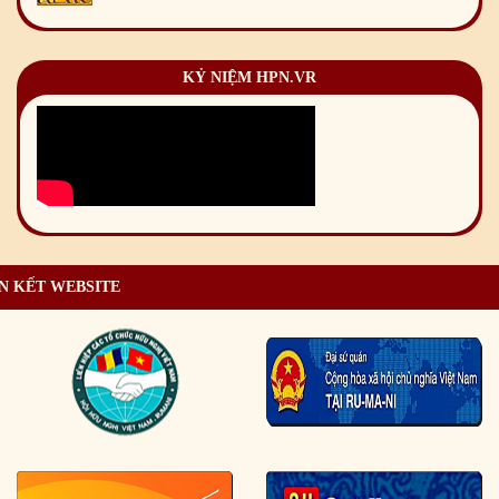
KỶ NIỆM HPN.VR
N KẾT WEBSITE