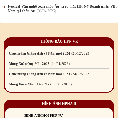
Chúc mừng Giáng sinh và Năm mới 2019
22
/12
/2018
Festival Văn nghệ toàn châu Âu và ra mắt Hội Nữ Doanh nhân Việt
Nam tại châu Âu
06
/04
/2026
Mừng Xuân Bính Ngọ 2026
15
/02
/2026
Chúc mừng Giáng sinh và Năm mới 2026
24
/12
/2025
Chúc mừng Giáng sinh và Năm mới 2025
24
/12
/2024
THÔNG BÁO HPN.VR
Mừng Xuân Giáp Thìn 2024
09
/02
/2024
Chúc mừng Giáng sinh và Năm mới 2024
21
/12
/2023
Mừng Xuân Quý Mão 2023
14
/01
/2023
Chúc mừng Giáng sinh và Năm mới 2023
24
/12
/2022
Mừng Xuân Nhâm Dần 2022
28
/01
/2022
Chúc mừng Giáng sinh và Năm mới 2022
23
/12
/2021
HÌNH ẢNH HPN.VR
Mừng Xuân Tân Sửu 2021
10
/02
/2021
Chúc mừng Giáng sinh và Năm mới 2021
15
/12
/2020
HÌNH ẢNH HỘI PHỤ NỮ