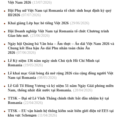
Việt Nam 2026
13
/07
/2026
Hội Phụ nữ Việt Nam tại Romania tổ chức sinh hoạt định kỳ quý
III/2026
07
/07
/2026
Khai giảng Lớp học hè tiếng Việt 2026
29
/06
/2026
Hội Doanh nghiệp Việt Nam tại Romania tổ chức Chương trình
Giao lưu mở.
23
/06
/2026
Ngày hội Quảng bá Văn hóa – Ẩm thực – Áo dài Việt Nam 2026 và
Chung kết Hoa hậu Áo dài Phu nhân toàn châu Âu
2026
07
/06
/2026
Lễ Kỷ niệm 136 năm ngày sinh Chủ tịch Hồ Chí Minh tại
Romania
19
/05
/2026
Lễ khai mạc Giải bóng đá mở rộng 2026 của cộng đồng người Việt
Nam tại Romania
08
/05
/2026
Lễ Giỗ Tổ Hùng Vương và kỷ niệm 51 năm Ngày Giải phóng miền
Mừng Xuân Canh Tý 2020
22
/01
/2020
Nam, thống nhất đất nước tại Romania.
28
/04
/2026
TTSK – Đại sứ Lê Vĩnh Thắng chính thức bắt đầu nhiệm kỳ tại
Chúc mừng Giáng sinh và Năm mới 2020
24
/12
/2019
Romania
22
/04
/2026
Mừng Xuân Kỷ Hợi 2019
03
/02
/2019
TTSK – EU vận hành hệ thống kiểm soát biên giới điện tử EES tại
khu vực Schengen
11
/04
/2026