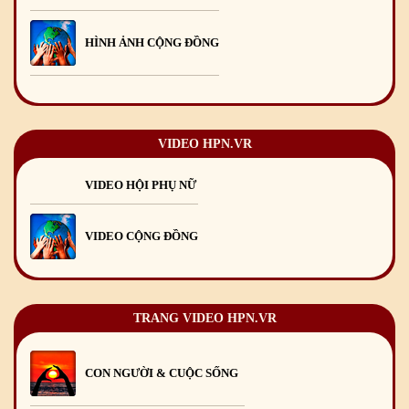
Mừng Xuân Canh Tý 2020
22
/01
/2020
HÌNH ẢNH CỘNG ĐỒNG
Chúc mừng Giáng sinh và Năm mới 2020
24
/12
/2019
Mừng Xuân Kỷ Hợi 2019
03
/02
/2019
Chúc mừng Giáng sinh và Năm mới 2019
22
/12
/2018
VIDEO HPN.VR
Mừng Xuân Bính Ngọ 2026
15
/02
/2026
VIDEO HỘI PHỤ NỮ
Chúc mừng Giáng sinh và Năm mới 2026
24
/12
/2025
VIDEO CỘNG ĐỒNG
Chúc mừng Giáng sinh và Năm mới 2025
24
/12
/2024
Mừng Xuân Giáp Thìn 2024
09
/02
/2024
TRANG VIDEO HPN.VR
CON NGƯỜI & CUỘC SỐNG