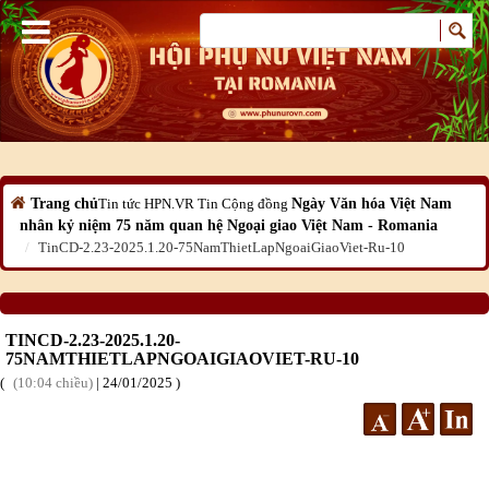
Trang chủ
Tin tức HPN.VR
Tin Cộng đồng
Ngày Văn hóa Việt Nam
nhân kỷ niệm 75 năm quan hệ Ngoại giao Việt Nam - Romania
TinCD-2.23-2025.1.20-75NamThietLapNgoaiGiaoViet-Ru-10
TINCD-2.23-2025.1.20-
75NAMTHIETLAPNGOAIGIAOVIET-RU-10
10:04 chiều
|
24
/01
/2025