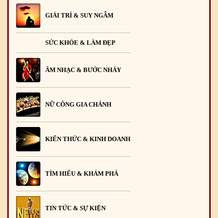
GIẢI TRÍ & SUY NGẪM
SỨC KHỎE & LÀM ĐẸP
ÂM NHẠC & BƯỚC NHẢY
NỮ CÔNG GIA CHÁNH
KIẾN THỨC & KINH DOANH
TÌM HIỂU & KHÁM PHÁ
TIN TỨC & SỰ KIỆN