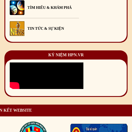
TÌM HIỂU & KHÁM PHÁ
TIN TỨC & SỰ KIỆN
KỶ NIỆM HPN.VR
N KẾT WEBSITE