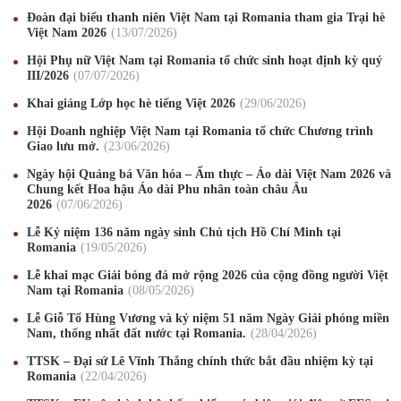
Đoàn đại biểu thanh niên Việt Nam tại Romania tham gia Trại hè
Việt Nam 2026
13
/07
/2026
Hội Phụ nữ Việt Nam tại Romania tổ chức sinh hoạt định kỳ quý
III/2026
07
/07
/2026
Khai giảng Lớp học hè tiếng Việt 2026
29
/06
/2026
Hội Doanh nghiệp Việt Nam tại Romania tổ chức Chương trình
Giao lưu mở.
23
/06
/2026
Ngày hội Quảng bá Văn hóa – Ẩm thực – Áo dài Việt Nam 2026 và
Chung kết Hoa hậu Áo dài Phu nhân toàn châu Âu
2026
07
/06
/2026
Lễ Kỷ niệm 136 năm ngày sinh Chủ tịch Hồ Chí Minh tại
Romania
19
/05
/2026
Lễ khai mạc Giải bóng đá mở rộng 2026 của cộng đồng người Việt
Nam tại Romania
08
/05
/2026
Lễ Giỗ Tổ Hùng Vương và kỷ niệm 51 năm Ngày Giải phóng miền
Mừng Xuân Canh Tý 2020
22
/01
/2020
Nam, thống nhất đất nước tại Romania.
28
/04
/2026
TTSK – Đại sứ Lê Vĩnh Thắng chính thức bắt đầu nhiệm kỳ tại
Chúc mừng Giáng sinh và Năm mới 2020
24
/12
/2019
Romania
22
/04
/2026
Mừng Xuân Kỷ Hợi 2019
03
/02
/2019