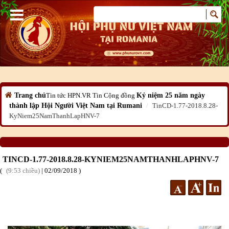
Trang chủ
Tin tức HPN.VR
Tin Cộng đồng
Kỷ niệm 25 năm ngày
thành lập Hội Người Việt Nam tại Rumani
TinCD-1.77-2018.8.28-
KyNiem25NamThanhLapHNV-7
TINCD-1.77-2018.8.28-KYNIEM25NAMTHANHLAPHNV-7
9:53 chiều
|
02
/09
/2018