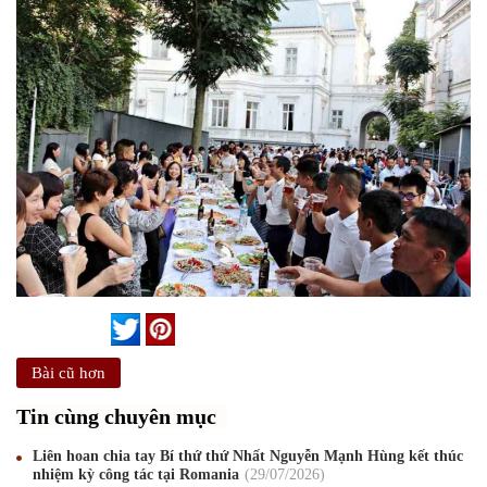
Bài cũ hơn
Tin cùng chuyên mục
Liên hoan chia tay Bí thứ thứ Nhất Nguyễn Mạnh Hùng kết thúc
nhiệm kỳ công tác tại Romania
29
/07
/2026