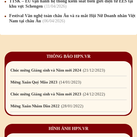
TTSK – EU vận hành hệ thống kiểm soát biên giới điện tử EES tại
khu vực Schengen
11
/04
/2026
Chúc mừng Giáng sinh và Năm mới 2019
22
/12
/2018
Festival Văn nghệ toàn châu Âu và ra mắt Hội Nữ Doanh nhân Việt
Nam tại châu Âu
06
/04
/2026
Mừng Xuân Bính Ngọ 2026
15
/02
/2026
Chúc mừng Giáng sinh và Năm mới 2026
24
/12
/2025
Chúc mừng Giáng sinh và Năm mới 2025
24
/12
/2024
THÔNG BÁO HPN.VR
Mừng Xuân Giáp Thìn 2024
09
/02
/2024
Chúc mừng Giáng sinh và Năm mới 2024
21
/12
/2023
Mừng Xuân Quý Mão 2023
14
/01
/2023
Chúc mừng Giáng sinh và Năm mới 2023
24
/12
/2022
Mừng Xuân Nhâm Dần 2022
28
/01
/2022
Chúc mừng Giáng sinh và Năm mới 2022
23
/12
/2021
HÌNH ẢNH HPN.VR
Mừng Xuân Tân Sửu 2021
10
/02
/2021