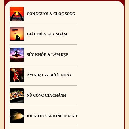
CON NGƯỜI & CUỘC SỐNG
GIẢI TRÍ & SUY NGẪM
SỨC KHỎE & LÀM ĐẸP
ÂM NHẠC & BƯỚC NHẢY
NỮ CÔNG GIA CHÁNH
KIẾN THỨC & KINH DOANH