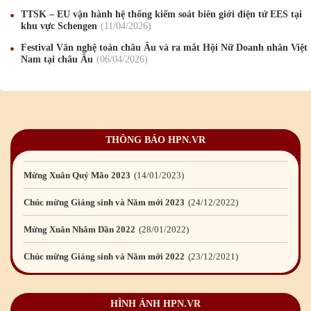
Chúc mừng Giáng sinh và Năm mới 2019
22
/12
/2018
TTSK – EU vận hành hệ thống kiểm soát biên giới điện tử EES tại
khu vực Schengen
11
/04
/2026
Mừng Xuân Bính Ngọ 2026
15
/02
/2026
Festival Văn nghệ toàn châu Âu và ra mắt Hội Nữ Doanh nhân Việt
Nam tại châu Âu
06
/04
/2026
Chúc mừng Giáng sinh và Năm mới 2026
24
/12
/2025
Chúc mừng Giáng sinh và Năm mới 2025
24
/12
/2024
Mừng Xuân Giáp Thìn 2024
09
/02
/2024
THÔNG BÁO HPN.VR
Chúc mừng Giáng sinh và Năm mới 2024
21
/12
/2023
Mừng Xuân Quý Mão 2023
14
/01
/2023
Chúc mừng Giáng sinh và Năm mới 2023
24
/12
/2022
Mừng Xuân Nhâm Dần 2022
28
/01
/2022
Chúc mừng Giáng sinh và Năm mới 2022
23
/12
/2021
Mừng Xuân Tân Sửu 2021
10
/02
/2021
HÌNH ẢNH HPN.VR
Chúc mừng Giáng sinh và Năm mới 2021
15
/12
/2020