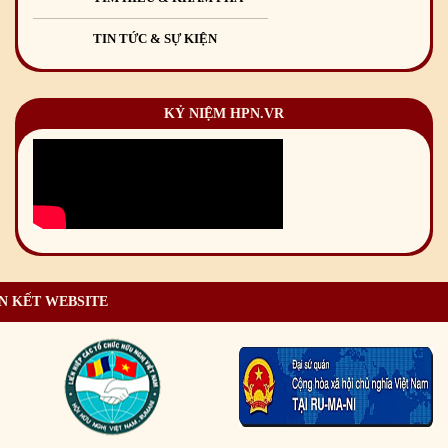
TIN TỨC & SỰ KIỆN
KỶ NIỆM HPN.VR
N KẾT WEBSITE