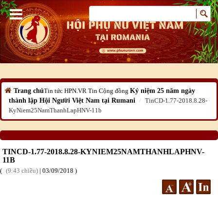
Trang chủ
Tin tức HPN.VR
Tin Cộng đồng
Kỷ niệm 25 năm ngày
thành lập Hội Người Việt Nam tại Rumani
TinCD-1.77-2018.8.28-
KyNiem25NamThanhLapHNV-11b
TINCD-1.77-2018.8.28-KYNIEM25NAMTHANHLAPHNV-
11B
9:43 chiều
|
03
/09
/2018