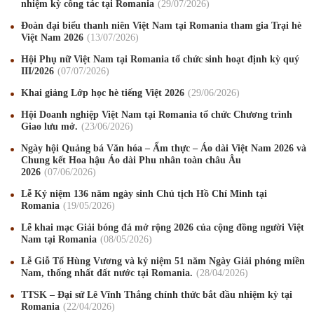
nhiệm kỳ công tác tại Romania
29
/07
/2026
Đoàn đại biểu thanh niên Việt Nam tại Romania tham gia Trại hè
Việt Nam 2026
13
/07
/2026
Hội Phụ nữ Việt Nam tại Romania tổ chức sinh hoạt định kỳ quý
III/2026
07
/07
/2026
Khai giảng Lớp học hè tiếng Việt 2026
29
/06
/2026
Hội Doanh nghiệp Việt Nam tại Romania tổ chức Chương trình
Giao lưu mở.
23
/06
/2026
Ngày hội Quảng bá Văn hóa – Ẩm thực – Áo dài Việt Nam 2026 và
Chung kết Hoa hậu Áo dài Phu nhân toàn châu Âu
2026
07
/06
/2026
Lễ Kỷ niệm 136 năm ngày sinh Chủ tịch Hồ Chí Minh tại
Romania
19
/05
/2026
Lễ khai mạc Giải bóng đá mở rộng 2026 của cộng đồng người Việt
Nam tại Romania
08
/05
/2026
Mừng Xuân Canh Tý 2020
22
/01
/2020
Lễ Giỗ Tổ Hùng Vương và kỷ niệm 51 năm Ngày Giải phóng miền
Chúc mừng Giáng sinh và Năm mới 2020
24
/12
/2019
Nam, thống nhất đất nước tại Romania.
28
/04
/2026
TTSK – Đại sứ Lê Vĩnh Thắng chính thức bắt đầu nhiệm kỳ tại
Mừng Xuân Kỷ Hợi 2019
03
/02
/2019
Romania
22
/04
/2026