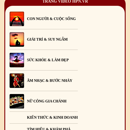
TRANG VIDEO HPN.VR
CON NGƯỜI & CUỘC SỐNG
GIẢI TRÍ & SUY NGẪM
SỨC KHỎE & LÀM ĐẸP
ÂM NHẠC & BƯỚC NHẢY
NỮ CÔNG GIA CHÁNH
KIẾN THỨC & KINH DOANH
TÌM HIỂU & KHÁM PHÁ