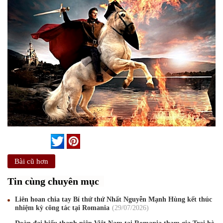
Bài cũ hơn
Tin cùng chuyên mục
Liên hoan chia tay Bí thứ thứ Nhất Nguyễn Mạnh Hùng kết thúc
nhiệm kỳ công tác tại Romania
29
/07
/2026