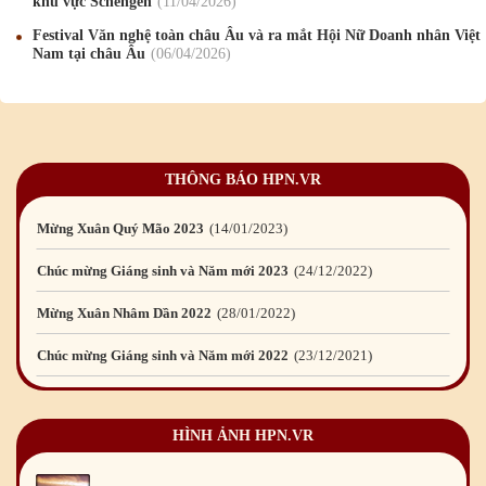
khu vực Schengen
11
/04
/2026
Chúc mừng Giáng sinh và Năm mới 2026
24
/12
/2025
Festival Văn nghệ toàn châu Âu và ra mắt Hội Nữ Doanh nhân Việt
Nam tại châu Âu
06
/04
/2026
Chúc mừng Giáng sinh và Năm mới 2025
24
/12
/2024
Mừng Xuân Giáp Thìn 2024
09
/02
/2024
Chúc mừng Giáng sinh và Năm mới 2024
21
/12
/2023
THÔNG BÁO HPN.VR
Mừng Xuân Quý Mão 2023
14
/01
/2023
Chúc mừng Giáng sinh và Năm mới 2023
24
/12
/2022
Mừng Xuân Nhâm Dần 2022
28
/01
/2022
Chúc mừng Giáng sinh và Năm mới 2022
23
/12
/2021
Mừng Xuân Tân Sửu 2021
10
/02
/2021
Chúc mừng Giáng sinh và Năm mới 2021
15
/12
/2020
HÌNH ẢNH HPN.VR
Mừng Xuân Canh Tý 2020
22
/01
/2020