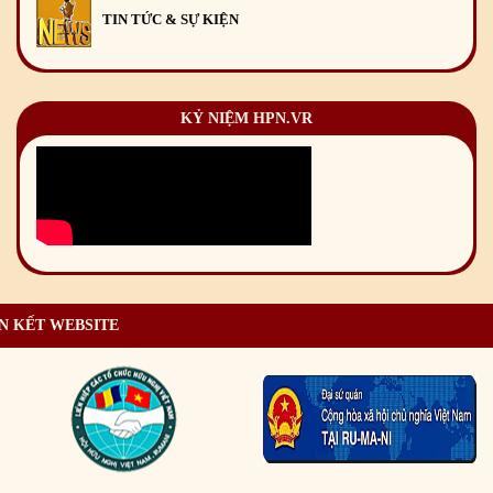
TIN TỨC & SỰ KIỆN
KỶ NIỆM HPN.VR
N KẾT WEBSITE