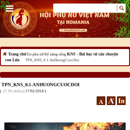
Trang chủ
Tin phụ nữ
Kỹ năng sống
KNS - Bài học từ câu chuyện
con Lừa
TPN_KNS_0.1-AnHuongCuocDoi
TPN_KNS_0.1-ANHUONGCUOCDOI
7:50 chiều
|
17
/02
/2018