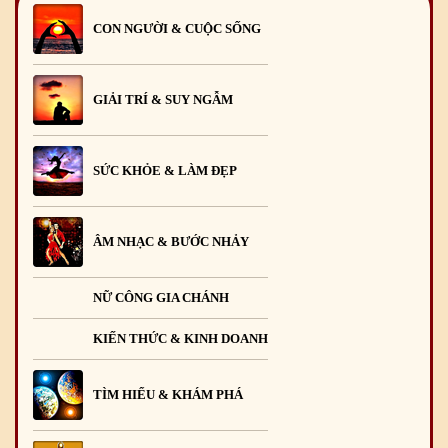
CON NGƯỜI & CUỘC SỐNG
GIẢI TRÍ & SUY NGẪM
SỨC KHỎE & LÀM ĐẸP
ÂM NHẠC & BƯỚC NHẢY
NỮ CÔNG GIA CHÁNH
KIẾN THỨC & KINH DOANH
TÌM HIỂU & KHÁM PHÁ