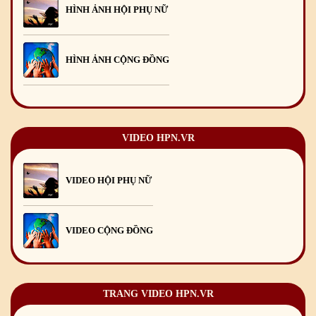
Chúc mừng Giáng sinh và Năm mới 2020
24
/12
/2019
HÌNH ẢNH HỘI PHỤ NỮ
Mừng Xuân Kỷ Hợi 2019
03
/02
/2019
HÌNH ẢNH CỘNG ĐỒNG
Chúc mừng Giáng sinh và Năm mới 2019
22
/12
/2018
Mừng Xuân Bính Ngọ 2026
15
/02
/2026
Chúc mừng Giáng sinh và Năm mới 2026
24
/12
/2025
VIDEO HPN.VR
Chúc mừng Giáng sinh và Năm mới 2025
24
/12
/2024
Mừng Xuân Giáp Thìn 2024
09
/02
/2024
VIDEO HỘI PHỤ NỮ
VIDEO CỘNG ĐỒNG
TRANG VIDEO HPN.VR