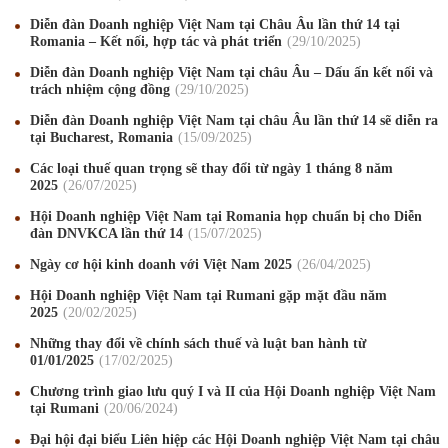
Diễn đàn Doanh nghiệp Việt Nam tại Châu Âu lần thứ 14 tại
Romania – Kết nối, hợp tác và phát triển
29
/10
/2025
Diễn đàn Doanh nghiệp Việt Nam tại châu Âu – Dấu ấn kết nối và
trách nhiệm cộng đồng
29
/10
/2025
Diễn đàn Doanh nghiệp Việt Nam tại châu Âu lần thứ 14 sẽ diễn ra
tại Bucharest, Romania
15
/09
/2025
Các loại thuế quan trọng sẽ thay đổi từ ngày 1 tháng 8 năm
2025
26
/07
/2025
Hội Doanh nghiệp Việt Nam tại Romania họp chuẩn bị cho Diễn
đàn DNVKCA lần thứ 14
15
/07
/2025
Mừng Xuân Canh Tý 2020
22
/01
/2020
Ngày cơ hội kinh doanh với Việt Nam 2025
26
/04
/2025
Chúc mừng Giáng sinh và Năm mới 2020
24
/12
/2019
Hội Doanh nghiệp Việt Nam tại Rumani gặp mặt đầu năm
2025
20
/02
/2025
Mừng Xuân Kỷ Hợi 2019
03
/02
/2019
Những thay đổi về chính sách thuế và luật ban hành từ
Chúc mừng Giáng sinh và Năm mới 2019
22
/12
/2018
01/01/2025
17
/02
/2025
Chương trình giao lưu quý I và II của Hội Doanh nghiệp Việt Nam
Mừng Xuân Bính Ngọ 2026
15
/02
/2026
tại Rumani
20
/06
/2024
Chúc mừng Giáng sinh và Năm mới 2026
24
/12
/2025
Đại hội đại biểu Liên hiệp các Hội Doanh nghiệp Việt Nam tại châu