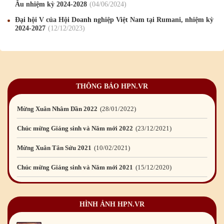
Âu nhiệm kỳ 2024-2028
04
/06
/2024
Chúc mừng Giáng sinh và Năm mới 2025
24
/12
/2024
Đại hội V của Hội Doanh nghiệp Việt Nam tại Rumani, nhiệm kỳ
2024-2027
12
/12
/2023
Mừng Xuân Giáp Thìn 2024
09
/02
/2024
Chúc mừng Giáng sinh và Năm mới 2024
21
/12
/2023
Mừng Xuân Quý Mão 2023
14
/01
/2023
THÔNG BÁO HPN.VR
Chúc mừng Giáng sinh và Năm mới 2023
24
/12
/2022
Mừng Xuân Nhâm Dần 2022
28
/01
/2022
Chúc mừng Giáng sinh và Năm mới 2022
23
/12
/2021
Mừng Xuân Tân Sửu 2021
10
/02
/2021
Chúc mừng Giáng sinh và Năm mới 2021
15
/12
/2020
Mừng Xuân Canh Tý 2020
22
/01
/2020
HÌNH ẢNH HPN.VR
Chúc mừng Giáng sinh và Năm mới 2020
24
/12
/2019