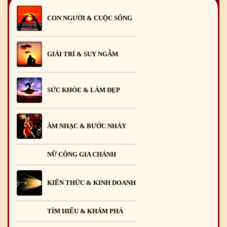
CON NGƯỜI & CUỘC SỐNG
GIẢI TRÍ & SUY NGẪM
SỨC KHỎE & LÀM ĐẸP
ÂM NHẠC & BƯỚC NHẢY
NỮ CÔNG GIA CHÁNH
KIẾN THỨC & KINH DOANH
TÌM HIỂU & KHÁM PHÁ