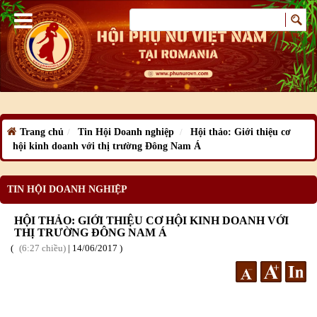
Trang chủ
Tin Hội Doanh nghiệp
Hội thảo: Giới thiệu cơ
hội kinh doanh với thị trường Đông Nam Á
TIN HỘI DOANH NGHIỆP
HỘI THẢO: GIỚI THIỆU CƠ HỘI KINH DOANH VỚI
THỊ TRƯỜNG ĐÔNG NAM Á
6:27 chiều
|
14
/06
/2017