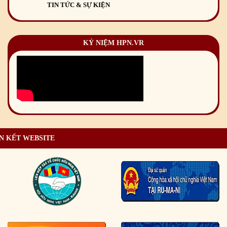
TIN TỨC & SỰ KIỆN
KỶ NIỆM HPN.VR
N KẾT WEBSITE