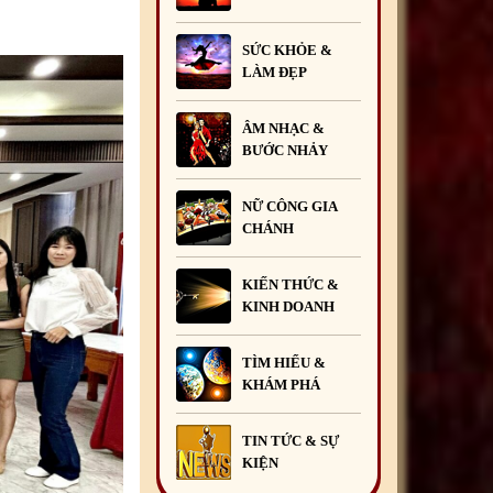
SỨC KHỎE &
LÀM ĐẸP
ÂM NHẠC &
BƯỚC NHẢY
NỮ CÔNG GIA
CHÁNH
KIẾN THỨC &
KINH DOANH
TÌM HIỂU &
KHÁM PHÁ
TIN TỨC & SỰ
KIỆN