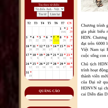
Tra theo từ điển:
T2
T3
T4
T5
T6
T7
CN
Chương trình g
1
2
gia phát biểu 
20
19/6
HDN. Chương tr
3
4
5
6
7
8
9
21
22
23
24
26
27
25/6
đạt trên 6000 
10
11
12
13
14
15
16
Việt Nam tại 
29
2
3
4
28
30
1/7
cuộc sống con 
17
18
19
20
21
22
23
5
6
7
8
9
10
11
Chủ tịch HDNV
24
25
26
27
28
29
30
12
13
14
15
16
17
18
trình hoạt độn
31
thành viên mới
19
của Đại sứ qu
HDNVN tại châ
QUẢNG CÁO
cai Diễn đàn D