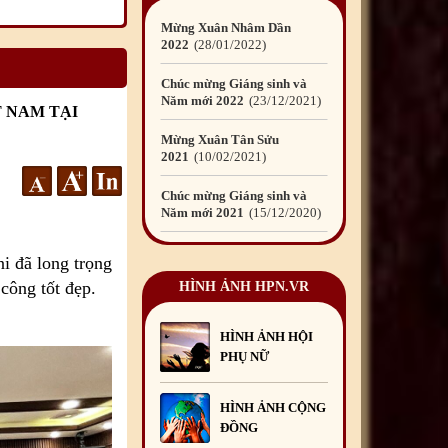
Chúc mừng Giáng sinh và
Năm mới 2022
23
/12
/2021
Mừng Xuân Tân Sửu
2021
10
/02
/2021
T NAM TẠI
Chúc mừng Giáng sinh và
Năm mới 2021
15
/12
/2020
Mừng Xuân Canh Tý
2020
22
/01
/2020
Chúc mừng Giáng sinh và
i đã long trọng
Năm mới 2020
24
/12
/2019
 công tốt đẹp.
HÌNH ẢNH HPN.VR
Mừng Xuân Kỷ Hợi
2019
03
/02
/2019
HÌNH ẢNH HỘI
PHỤ NỮ
Chúc mừng Giáng sinh và
Năm mới 2019
22
/12
/2018
HÌNH ẢNH CỘNG
Mừng Xuân Bính Ngọ
ĐỒNG
2026
15
/02
/2026