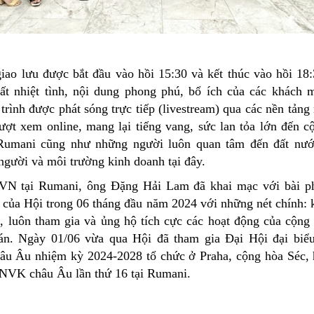
iao lưu được bắt đầu vào hồi 15:30 và kết thúc vào hồi 18
rất nhiệt tình, nội dung phong phú, bổ ích của các khách 
ình được phát sóng trực tiếp (livestream) qua các nền tảng
lượt xem online, mang lại tiếng vang, sức lan tỏa lớn đến 
Rumani cũng như những người luôn quan tâm đến đất nư
người và môi trường kinh doanh tại đây.
N tại Rumani, ông Đặng Hải Lam đã khai mạc với bài ph
g của Hội trong 06 tháng đầu năm 2024 với những nét chính: 
, luôn tham gia và ủng hộ tích cực các hoạt động của cộn
án. Ngày 01/06 vừa qua Hội đã tham gia Đại Hội đại biểu
u Âu nhiệm kỳ 2024-2028 tổ chức ở Praha, cộng hòa Séc, 
NVK châu Âu lần thứ 16 tại Rumani.