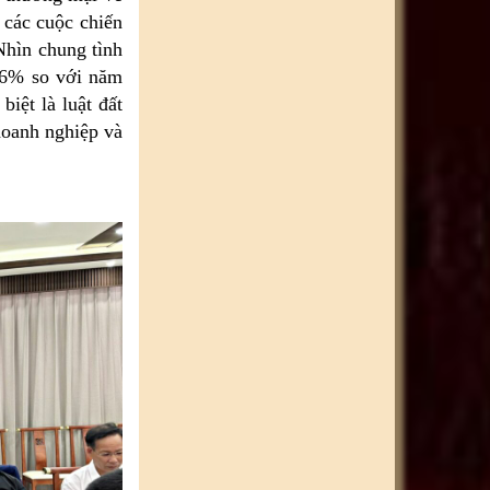
các cuộc chiến
hìn chung tình
3.6% so với năm
iệt là luật đất
 doanh nghiệp và