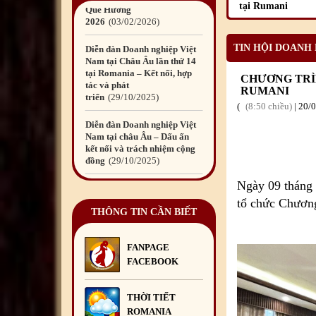
tại Rumani
tại Romania – Kết nối, hợp
tác và phát
triển
29
/10
/2025
TIN HỘI DOANH
Diễn đàn Doanh nghiệp Việt
Nam tại châu Âu – Dấu ấn
CHƯƠNG TRÌN
kết nối và trách nhiệm cộng
RUMANI
đồng
29
/10
/2025
8:50 chiều
|
20
/
Quyên góp ủng hộ đồng bào
bị thiệt hại do bão số 10 và
mưa lũ gây ra
10
/10
/2025
Đêm hội Trăng Rằm
Ngày 09 tháng 
2025
06
/10
/2025
tổ chức Chương 
THÔNG TIN CẦN BIẾT
Liên hoan chia tay Đại sứ Đỗ
Đức Thành cùng Phu nhân và
bà Lương Ngọc Linh kết thúc
FANPAGE
nhiệm kỳ công tác tại
FACEBOOK
Romania
29
/09
/2025
Diễn đàn Doanh nghiệp Việt
THỜI TIẾT
Nam tại châu Âu lần thứ 14
ROMANIA
sẽ diễn ra tại Bucharest,