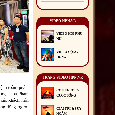
Chúc mừng Giáng sinh và
Năm mới 2026
24
/12
/2025
VIDEO HPN.VR
Chúc mừng Giáng sinh và
Năm mới 2025
24
/12
/2024
VIDEO HỘI PHỤ
Mừng Xuân Giáp Thìn
NỮ
2024
09
/02
/2024
VIDEO CỘNG
ĐỒNG
TRANG VIDEO HPN.VR
mệnh toàn quyền
CON NGƯỜI &
 mại – bà Phạm
CUỘC SỐNG
 các khách mời
cộng đồng người
GIẢI TRÍ & SUY
NGẪM