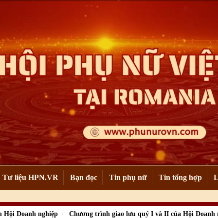
Tư liệu HPN.VR
Bạn đọc
Tin phụ nữ
Tin tổng hợp
L
n Hội Doanh nghiệp
Chương trình giao lưu quý I và II của Hội Doanh