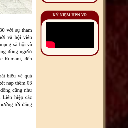
KỶ NIỆM HPN.VR
:30 với sự tham
mời và hội viên
 mạng xã hội và
cộng đồng người
ớc Rumani, đến
át biểu về quá
kết nạp thêm 03
g đồng cũng như
 Liên hiệp các
hướng tới đăng