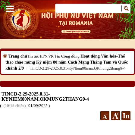
Trang chủ
Tin tức HPN.VR
Tin Cộng đồng
Hoạt động Văn hóa-Thể
thao chào mừng Kỷ niệm 80 năm Cách Mạng Tháng Tám và Quốc
khánh 2/9
TinCD-2.29-2025.8.31-KyNiem80nam.QKmung2thang9-4
TINCD-2.29-2025.8.31-
KYNIEM80NAM.QKMUNG2THANG9-4
10:18 chiều
|
01
/09
/2025