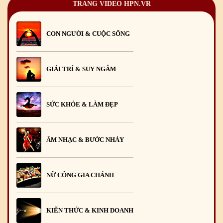
TRANG VIDEO HPN.VR
CON NGƯỜI & CUỘC SỐNG
GIẢI TRÍ & SUY NGẪM
SỨC KHỎE & LÀM ĐẸP
ÂM NHẠC & BƯỚC NHẢY
NỮ CÔNG GIA CHÁNH
KIẾN THỨC & KINH DOANH