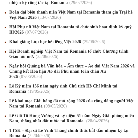
nhiệm kỳ công tác tại Romania
29
/07
/2026
Đoàn đại biểu thanh niên Việt Nam tại Romania tham gia Trại hè
Việt Nam 2026
13
/07
/2026
Hội Phụ nữ Việt Nam tại Romania tổ chức sinh hoạt định kỳ quý
III/2026
07
/07
/2026
Khai giảng Lớp học hè tiếng Việt 2026
29
/06
/2026
Hội Doanh nghiệp Việt Nam tại Romania tổ chức Chương trình
Giao lưu mở.
23
/06
/2026
Ngày hội Quảng bá Văn hóa – Ẩm thực – Áo dài Việt Nam 2026 và
Chung kết Hoa hậu Áo dài Phu nhân toàn châu Âu
2026
07
/06
/2026
Lễ Kỷ niệm 136 năm ngày sinh Chủ tịch Hồ Chí Minh tại
Romania
19
/05
/2026
Lễ khai mạc Giải bóng đá mở rộng 2026 của cộng đồng người Việt
Nam tại Romania
08
/05
/2026
Lễ Giỗ Tổ Hùng Vương và kỷ niệm 51 năm Ngày Giải phóng miền
Nam, thống nhất đất nước tại Romania.
28
/04
/2026
TTSK – Đại sứ Lê Vĩnh Thắng chính thức bắt đầu nhiệm kỳ tại
Romania
22
/04
/2026