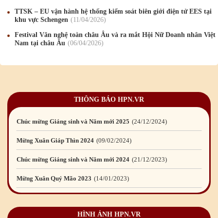
Mừng Xuân Canh Tý 2020
22
/01
/2020
TTSK – EU vận hành hệ thống kiểm soát biên giới điện tử EES tại
khu vực Schengen
11
/04
/2026
Chúc mừng Giáng sinh và Năm mới 2020
24
/12
/2019
Festival Văn nghệ toàn châu Âu và ra mắt Hội Nữ Doanh nhân Việt
Nam tại châu Âu
06
/04
/2026
Mừng Xuân Kỷ Hợi 2019
03
/02
/2019
Chúc mừng Giáng sinh và Năm mới 2019
22
/12
/2018
Mừng Xuân Bính Ngọ 2026
15
/02
/2026
THÔNG BÁO HPN.VR
Chúc mừng Giáng sinh và Năm mới 2026
24
/12
/2025
Chúc mừng Giáng sinh và Năm mới 2025
24
/12
/2024
Mừng Xuân Giáp Thìn 2024
09
/02
/2024
Chúc mừng Giáng sinh và Năm mới 2024
21
/12
/2023
Mừng Xuân Quý Mão 2023
14
/01
/2023
Chúc mừng Giáng sinh và Năm mới 2023
24
/12
/2022
HÌNH ẢNH HPN.VR
Mừng Xuân Nhâm Dần 2022
28
/01
/2022