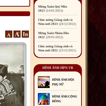
Chúc mừng Giáng sinh và
Năm mới 2023
24
/12
/2022
Mừng Xuân Nhâm Dần
2022
28
/01
/2022
Chúc mừng Giáng sinh và
Năm mới 2022
23
/12
/2021
Mừng Xuân Tân Sửu
2021
10
/02
/2021
Chúc mừng Giáng sinh và
Năm mới 2021
15
/12
/2020
HÌNH ẢNH HPN.VR
Mừng Xuân Canh Tý
2020
22
/01
/2020
HÌNH ẢNH HỘI
PHỤ NỮ
Chúc mừng Giáng sinh và
Năm mới 2020
24
/12
/2019
HÌNH ẢNH CỘNG
Mừng Xuân Kỷ Hợi
ĐỒNG
2019
03
/02
/2019