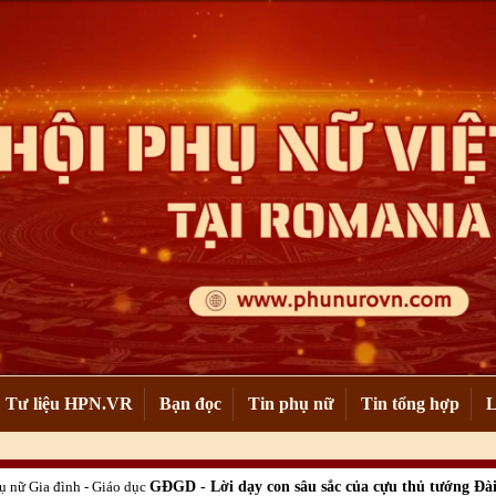
Tư liệu HPN.VR
Bạn đọc
Tin phụ nữ
Tin tổng hợp
L
ụ nữ
Gia đình - Giáo dục
GĐGD - Lời dạy con sâu sắc của cựu thủ tướng Đà