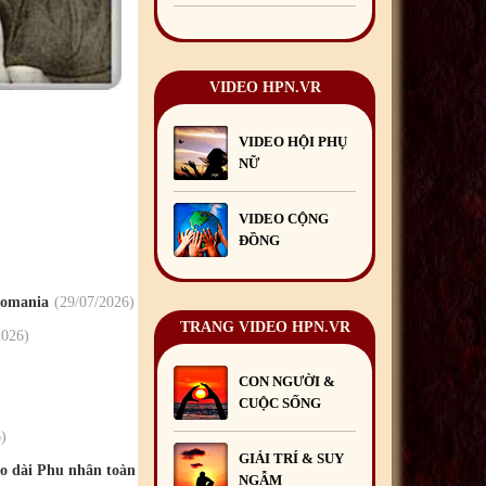
Chúc mừng Giáng sinh và
Năm mới 2019
22
/12
/2018
VIDEO HPN.VR
Mừng Xuân Bính Ngọ
2026
15
/02
/2026
VIDEO HỘI PHỤ
Chúc mừng Giáng sinh và
NỮ
Năm mới 2026
24
/12
/2025
Chúc mừng Giáng sinh và
VIDEO CỘNG
Năm mới 2025
24
/12
/2024
ĐỒNG
Mừng Xuân Giáp Thìn
2024
09
/02
/2024
 Romania
29
/07
/2026
TRANG VIDEO HPN.VR
2026
CON NGƯỜI &
CUỘC SỐNG
6
GIẢI TRÍ & SUY
o dài Phu nhân toàn
NGẪM