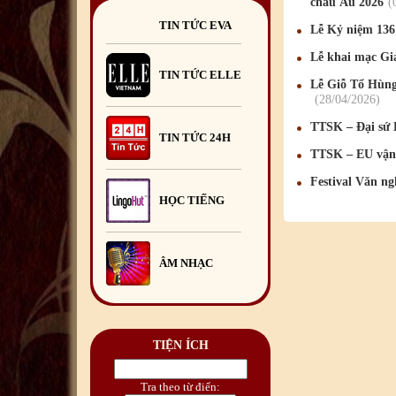
Trại hè Việt Nam
châu Âu 2026
2026
13
/07
/2026
TIN TỨC EVA
Lễ Kỷ niệm 136
Khai giảng Lớp học hè tiếng
Lễ khai mạc Gi
Việt 2026
29
/06
/2026
TIN TỨC ELLE
Lễ Giỗ Tổ Hùng
Hội Doanh nghiệp Việt Nam
28
/04
/2026
tại Romania tổ chức Chương
TTSK – Đại sứ 
trình Giao lưu mở.
TIN TỨC 24H
23
/06
/2026
TTSK – EU vận 
Festival Văn n
HỌC TIẾNG
ÂM NHẠC
TIỆN ÍCH
Tra theo từ điển: