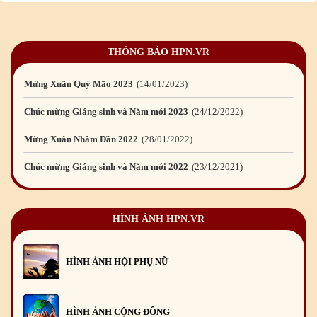
Mừng Xuân Giáp Thìn 2024
09
/02
/2024
Chúc mừng Giáng sinh và Năm mới 2024
21
/12
/2023
THÔNG BÁO HPN.VR
Mừng Xuân Quý Mão 2023
14
/01
/2023
Chúc mừng Giáng sinh và Năm mới 2023
24
/12
/2022
Mừng Xuân Nhâm Dần 2022
28
/01
/2022
Chúc mừng Giáng sinh và Năm mới 2022
23
/12
/2021
Mừng Xuân Tân Sửu 2021
10
/02
/2021
Chúc mừng Giáng sinh và Năm mới 2021
15
/12
/2020
HÌNH ẢNH HPN.VR
Mừng Xuân Canh Tý 2020
22
/01
/2020
Chúc mừng Giáng sinh và Năm mới 2020
24
/12
/2019
HÌNH ẢNH HỘI PHỤ NỮ
Mừng Xuân Kỷ Hợi 2019
03
/02
/2019
Chúc mừng Giáng sinh và Năm mới 2019
22
/12
/2018
HÌNH ẢNH CỘNG ĐỒNG