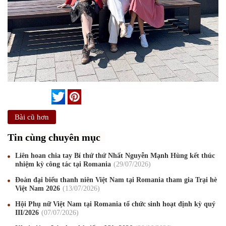
Bài cũ hơn
Tin cùng chuyên mục
Liên hoan chia tay Bí thứ thứ Nhất Nguyễn Mạnh Hùng kết thúc
nhiệm kỳ công tác tại Romania
29
/07
/2026
Đoàn đại biểu thanh niên Việt Nam tại Romania tham gia Trại hè
Việt Nam 2026
13
/07
/2026
Hội Phụ nữ Việt Nam tại Romania tổ chức sinh hoạt định kỳ quý
III/2026
07
/07
/2026