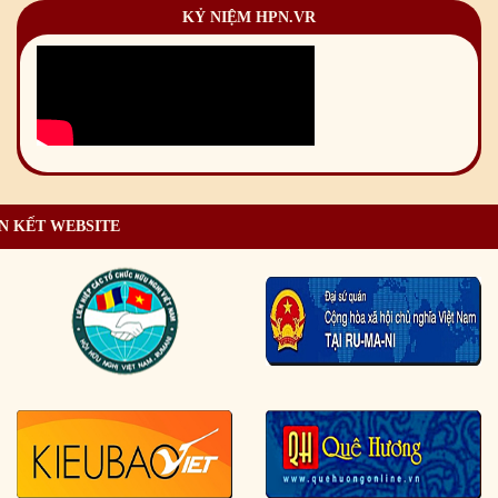
KỶ NIỆM HPN.VR
N KẾT WEBSITE