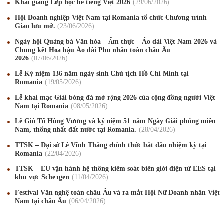
Khai giảng Lớp học hè tiếng Việt 2026
29
/06
/2026
Hội Doanh nghiệp Việt Nam tại Romania tổ chức Chương trình
Giao lưu mở.
23
/06
/2026
Ngày hội Quảng bá Văn hóa – Ẩm thực – Áo dài Việt Nam 2026 và
Chung kết Hoa hậu Áo dài Phu nhân toàn châu Âu
2026
07
/06
/2026
Lễ Kỷ niệm 136 năm ngày sinh Chủ tịch Hồ Chí Minh tại
Romania
19
/05
/2026
Mừng Xuân Canh Tý 2020
22
/01
/2020
Lễ khai mạc Giải bóng đá mở rộng 2026 của cộng đồng người Việt
Nam tại Romania
08
/05
/2026
Chúc mừng Giáng sinh và Năm mới 2020
24
/12
/2019
Lễ Giỗ Tổ Hùng Vương và kỷ niệm 51 năm Ngày Giải phóng miền
Mừng Xuân Kỷ Hợi 2019
03
/02
/2019
Nam, thống nhất đất nước tại Romania.
28
/04
/2026
TTSK – Đại sứ Lê Vĩnh Thắng chính thức bắt đầu nhiệm kỳ tại
Chúc mừng Giáng sinh và Năm mới 2019
22
/12
/2018
Romania
22
/04
/2026
Mừng Xuân Bính Ngọ 2026
15
/02
/2026
TTSK – EU vận hành hệ thống kiểm soát biên giới điện tử EES tại
khu vực Schengen
11
/04
/2026
Chúc mừng Giáng sinh và Năm mới 2026
24
/12
/2025
Festival Văn nghệ toàn châu Âu và ra mắt Hội Nữ Doanh nhân Việt
Nam tại châu Âu
06
/04
/2026
Chúc mừng Giáng sinh và Năm mới 2025
24
/12
/2024