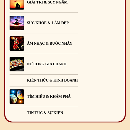
GIẢI TRÍ & SUY NGẪM
SỨC KHỎE & LÀM ĐẸP
ÂM NHẠC & BƯỚC NHẢY
NỮ CÔNG GIA CHÁNH
KIẾN THỨC & KINH DOANH
TÌM HIỂU & KHÁM PHÁ
TIN TỨC & SỰ KIỆN