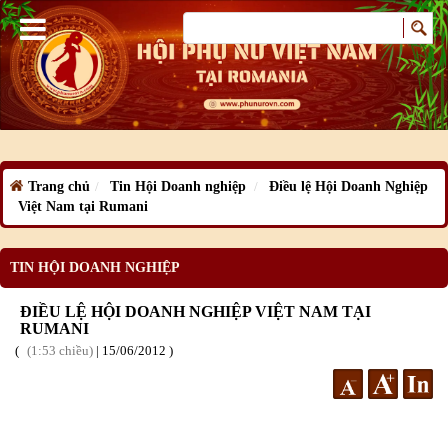
Trang chủ
Tin Hội Doanh nghiệp
Điều lệ Hội Doanh Nghiệp
Việt Nam tại Rumani
TIN HỘI DOANH NGHIỆP
ĐIỀU LỆ HỘI DOANH NGHIỆP VIỆT NAM TẠI
RUMANI
1:53 chiều
|
15
/06
/2012