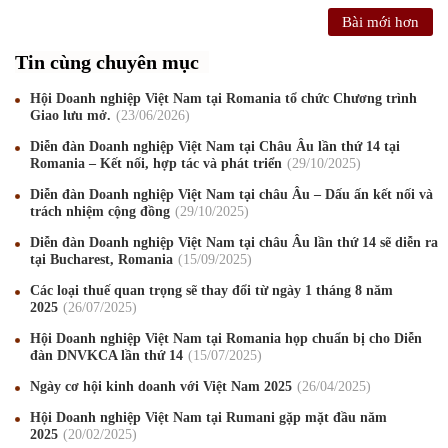
Bài mới hơn
Tin cùng chuyên mục
Hội Doanh nghiệp Việt Nam tại Romania tổ chức Chương trình
Giao lưu mở.
23
/06
/2026
Diễn đàn Doanh nghiệp Việt Nam tại Châu Âu lần thứ 14 tại
Romania – Kết nối, hợp tác và phát triển
29
/10
/2025
Diễn đàn Doanh nghiệp Việt Nam tại châu Âu – Dấu ấn kết nối và
trách nhiệm cộng đồng
29
/10
/2025
Diễn đàn Doanh nghiệp Việt Nam tại châu Âu lần thứ 14 sẽ diễn ra
tại Bucharest, Romania
15
/09
/2025
Các loại thuế quan trọng sẽ thay đổi từ ngày 1 tháng 8 năm
2025
26
/07
/2025
Hội Doanh nghiệp Việt Nam tại Romania họp chuẩn bị cho Diễn
đàn DNVKCA lần thứ 14
15
/07
/2025
Mừng Xuân Canh Tý 2020
22
/01
/2020
Ngày cơ hội kinh doanh với Việt Nam 2025
26
/04
/2025
Chúc mừng Giáng sinh và Năm mới 2020
24
/12
/2019
Hội Doanh nghiệp Việt Nam tại Rumani gặp mặt đầu năm
2025
20
/02
/2025
Mừng Xuân Kỷ Hợi 2019
03
/02
/2019