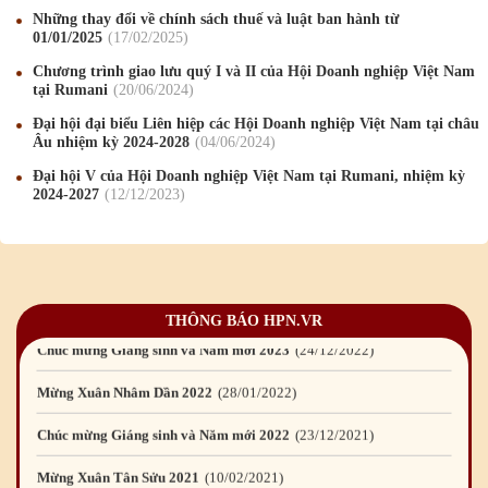
Những thay đổi về chính sách thuế và luật ban hành từ
Chúc mừng Giáng sinh và Năm mới 2019
22
/12
/2018
01/01/2025
17
/02
/2025
Chương trình giao lưu quý I và II của Hội Doanh nghiệp Việt Nam
Mừng Xuân Bính Ngọ 2026
15
/02
/2026
tại Rumani
20
/06
/2024
Chúc mừng Giáng sinh và Năm mới 2026
24
/12
/2025
Đại hội đại biểu Liên hiệp các Hội Doanh nghiệp Việt Nam tại châu
Âu nhiệm kỳ 2024-2028
04
/06
/2024
Chúc mừng Giáng sinh và Năm mới 2025
24
/12
/2024
Đại hội V của Hội Doanh nghiệp Việt Nam tại Rumani, nhiệm kỳ
2024-2027
12
/12
/2023
Mừng Xuân Giáp Thìn 2024
09
/02
/2024
Chúc mừng Giáng sinh và Năm mới 2024
21
/12
/2023
Mừng Xuân Quý Mão 2023
14
/01
/2023
THÔNG BÁO HPN.VR
Chúc mừng Giáng sinh và Năm mới 2023
24
/12
/2022
Mừng Xuân Nhâm Dần 2022
28
/01
/2022
Chúc mừng Giáng sinh và Năm mới 2022
23
/12
/2021
Mừng Xuân Tân Sửu 2021
10
/02
/2021