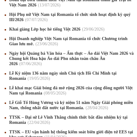
Việt Nam 2026
13
/07
/2026
Hội Phụ nữ Việt Nam tại Romania tổ chức sinh hoạt định kỳ quý
III/2026
07
/07
/2026
Khai giảng Lớp học hè tiếng Việt 2026
29
/06
/2026
Hội Doanh nghiệp Việt Nam tại Romania tổ chức Chương trình
Giao lưu mở.
23
/06
/2026
Ngày hội Quảng bá Văn hóa – Ẩm thực – Áo dài Việt Nam 2026 và
Chung kết Hoa hậu Áo dài Phu nhân toàn châu Âu
2026
07
/06
/2026
Lễ Kỷ niệm 136 năm ngày sinh Chủ tịch Hồ Chí Minh tại
Romania
19
/05
/2026
Mừng Xuân Canh Tý 2020
22
/01
/2020
Lễ khai mạc Giải bóng đá mở rộng 2026 của cộng đồng người Việt
Nam tại Romania
08
/05
/2026
Chúc mừng Giáng sinh và Năm mới 2020
24
/12
/2019
Lễ Giỗ Tổ Hùng Vương và kỷ niệm 51 năm Ngày Giải phóng miền
Mừng Xuân Kỷ Hợi 2019
03
/02
/2019
Nam, thống nhất đất nước tại Romania.
28
/04
/2026
TTSK – Đại sứ Lê Vĩnh Thắng chính thức bắt đầu nhiệm kỳ tại
Chúc mừng Giáng sinh và Năm mới 2019
22
/12
/2018
Romania
22
/04
/2026
Mừng Xuân Bính Ngọ 2026
15
/02
/2026
TTSK – EU vận hành hệ thống kiểm soát biên giới điện tử EES tại