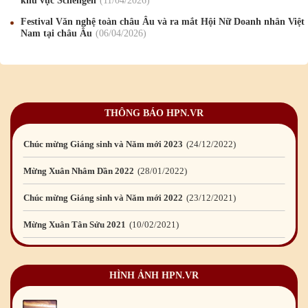
khu vực Schengen
11
/04
/2026
Chúc mừng Giáng sinh và Năm mới 2026
24
/12
/2025
Festival Văn nghệ toàn châu Âu và ra mắt Hội Nữ Doanh nhân Việt
Nam tại châu Âu
06
/04
/2026
Chúc mừng Giáng sinh và Năm mới 2025
24
/12
/2024
Mừng Xuân Giáp Thìn 2024
09
/02
/2024
Chúc mừng Giáng sinh và Năm mới 2024
21
/12
/2023
THÔNG BÁO HPN.VR
Mừng Xuân Quý Mão 2023
14
/01
/2023
Chúc mừng Giáng sinh và Năm mới 2023
24
/12
/2022
Mừng Xuân Nhâm Dần 2022
28
/01
/2022
Chúc mừng Giáng sinh và Năm mới 2022
23
/12
/2021
Mừng Xuân Tân Sửu 2021
10
/02
/2021
Chúc mừng Giáng sinh và Năm mới 2021
15
/12
/2020
HÌNH ẢNH HPN.VR
Mừng Xuân Canh Tý 2020
22
/01
/2020
Chúc mừng Giáng sinh và Năm mới 2020
24
/12
/2019