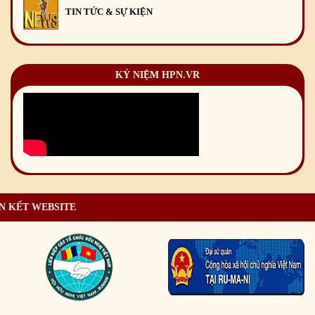
TIN TỨC & SỰ KIỆN
KỶ NIỆM HPN.VR
N KẾT WEBSITE