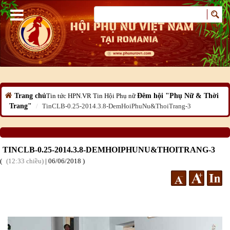
Trang chủ
Tin tức HPN.VR
Tin Hội Phụ nữ
Đêm hội "Phụ Nữ & Thời
Trang"
TinCLB-0.25-2014.3.8-DemHoiPhuNu&ThoiTrang-3
TINCLB-0.25-2014.3.8-DEMHOIPHUNU&THOITRANG-3
12:33 chiều
|
06
/06
/2018