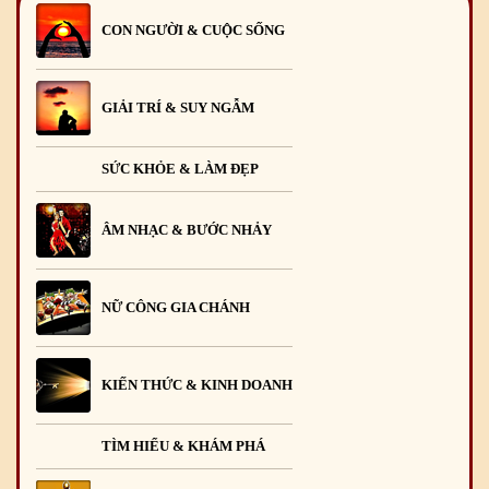
CON NGƯỜI & CUỘC SỐNG
GIẢI TRÍ & SUY NGẪM
SỨC KHỎE & LÀM ĐẸP
ÂM NHẠC & BƯỚC NHẢY
NỮ CÔNG GIA CHÁNH
KIẾN THỨC & KINH DOANH
TÌM HIỂU & KHÁM PHÁ