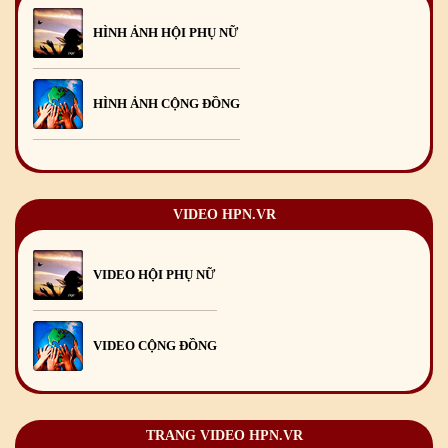
Mừng Xuân Canh Tý 2020
22
/01
/2020
HÌNH ẢNH HỘI PHỤ NỮ
Chúc mừng Giáng sinh và Năm mới 2020
24
/12
/2019
Mừng Xuân Kỷ Hợi 2019
03
/02
/2019
HÌNH ẢNH CỘNG ĐỒNG
Chúc mừng Giáng sinh và Năm mới 2019
22
/12
/2018
Mừng Xuân Bính Ngọ 2026
15
/02
/2026
Chúc mừng Giáng sinh và Năm mới 2026
24
/12
/2025
VIDEO HPN.VR
Chúc mừng Giáng sinh và Năm mới 2025
24
/12
/2024
VIDEO HỘI PHỤ NỮ
Mừng Xuân Giáp Thìn 2024
09
/02
/2024
VIDEO CỘNG ĐỒNG
TRANG VIDEO HPN.VR