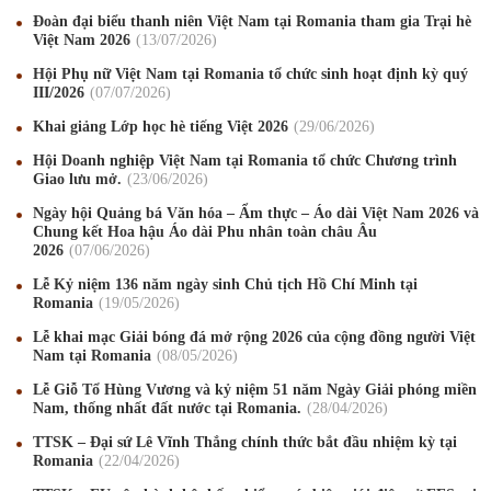
Đoàn đại biểu thanh niên Việt Nam tại Romania tham gia Trại hè
Việt Nam 2026
13
/07
/2026
Hội Phụ nữ Việt Nam tại Romania tổ chức sinh hoạt định kỳ quý
III/2026
07
/07
/2026
Khai giảng Lớp học hè tiếng Việt 2026
29
/06
/2026
Hội Doanh nghiệp Việt Nam tại Romania tổ chức Chương trình
Giao lưu mở.
23
/06
/2026
Ngày hội Quảng bá Văn hóa – Ẩm thực – Áo dài Việt Nam 2026 và
Chung kết Hoa hậu Áo dài Phu nhân toàn châu Âu
2026
07
/06
/2026
Lễ Kỷ niệm 136 năm ngày sinh Chủ tịch Hồ Chí Minh tại
Romania
19
/05
/2026
Lễ khai mạc Giải bóng đá mở rộng 2026 của cộng đồng người Việt
Nam tại Romania
08
/05
/2026
Mừng Xuân Canh Tý 2020
22
/01
/2020
Lễ Giỗ Tổ Hùng Vương và kỷ niệm 51 năm Ngày Giải phóng miền
Chúc mừng Giáng sinh và Năm mới 2020
24
/12
/2019
Nam, thống nhất đất nước tại Romania.
28
/04
/2026
TTSK – Đại sứ Lê Vĩnh Thắng chính thức bắt đầu nhiệm kỳ tại
Mừng Xuân Kỷ Hợi 2019
03
/02
/2019
Romania
22
/04
/2026
Chúc mừng Giáng sinh và Năm mới 2019
22
/12
/2018