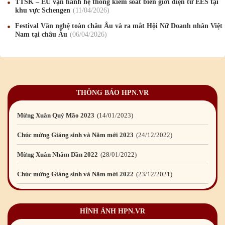
TTSK – EU vận hành hệ thống kiểm soát biên giới điện tử EES tại
khu vực Schengen
11
/04
/2026
Mừng Xuân Bính Ngọ 2026
15
/02
/2026
Festival Văn nghệ toàn châu Âu và ra mắt Hội Nữ Doanh nhân Việt
Nam tại châu Âu
06
/04
/2026
Chúc mừng Giáng sinh và Năm mới 2026
24
/12
/2025
Chúc mừng Giáng sinh và Năm mới 2025
24
/12
/2024
Mừng Xuân Giáp Thìn 2024
09
/02
/2024
THÔNG BÁO HPN.VR
Chúc mừng Giáng sinh và Năm mới 2024
21
/12
/2023
Mừng Xuân Quý Mão 2023
14
/01
/2023
Chúc mừng Giáng sinh và Năm mới 2023
24
/12
/2022
Mừng Xuân Nhâm Dần 2022
28
/01
/2022
Chúc mừng Giáng sinh và Năm mới 2022
23
/12
/2021
Mừng Xuân Tân Sửu 2021
10
/02
/2021
HÌNH ẢNH HPN.VR
Chúc mừng Giáng sinh và Năm mới 2021
15
/12
/2020