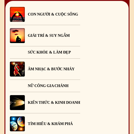
CON NGƯỜI & CUỘC SỐNG
GIẢI TRÍ & SUY NGẪM
SỨC KHỎE & LÀM ĐẸP
ÂM NHẠC & BƯỚC NHẢY
NỮ CÔNG GIA CHÁNH
KIẾN THỨC & KINH DOANH
TÌM HIỂU & KHÁM PHÁ