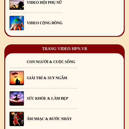
VIDEO HỘI PHỤ NỮ
VIDEO CỘNG ĐỒNG
TRANG VIDEO HPN.VR
CON NGƯỜI & CUỘC SỐNG
GIẢI TRÍ & SUY NGẪM
SỨC KHỎE & LÀM ĐẸP
ÂM NHẠC & BƯỚC NHẢY