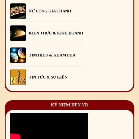
NỮ CÔNG GIA CHÁNH
KIẾN THỨC & KINH DOANH
TÌM HIỂU & KHÁM PHÁ
TIN TỨC & SỰ KIỆN
KỶ NIỆM HPN.VR