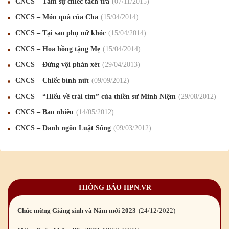
CNCS – Tâm sự chiếc tách trà
07
/11
/2015
Mừng Xuân Canh Tý 2020
22
/01
/2020
CNCS – Món quà của Cha
15
/04
/2014
Chúc mừng Giáng sinh và Năm mới 2020
24
/12
/2019
CNCS – Tại sao phụ nữ khóc
15
/04
/2014
CNCS – Hoa hồng tặng Mẹ
15
/04
/2014
Mừng Xuân Kỷ Hợi 2019
03
/02
/2019
CNCS – Đừng vội phán xét
29
/04
/2013
Chúc mừng Giáng sinh và Năm mới 2019
22
/12
/2018
CNCS – Chiếc bình nứt
09
/09
/2012
Mừng Xuân Bính Ngọ 2026
15
/02
/2026
CNCS – “Hiểu về trái tim” của thiền sư Minh Niệm
29
/08
/2012
Chúc mừng Giáng sinh và Năm mới 2026
24
/12
/2025
CNCS – Bao nhiêu
14
/05
/2012
CNCS – Danh ngôn Luật Sống
09
/03
/2012
Chúc mừng Giáng sinh và Năm mới 2025
24
/12
/2024
Mừng Xuân Giáp Thìn 2024
09
/02
/2024
Chúc mừng Giáng sinh và Năm mới 2024
21
/12
/2023
THÔNG BÁO HPN.VR
Mừng Xuân Quý Mão 2023
14
/01
/2023
Chúc mừng Giáng sinh và Năm mới 2023
24
/12
/2022