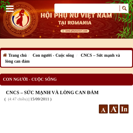
Trang chủ
Con người - Cuộc sống
CNCS – Sức mạnh và
lòng can đảm
CON NGƯỜI - CUỘC SỐNG
CNCS – SỨC MẠNH VÀ LÒNG CAN ĐẢM
4:47 chiều
|
15
/09
/2011