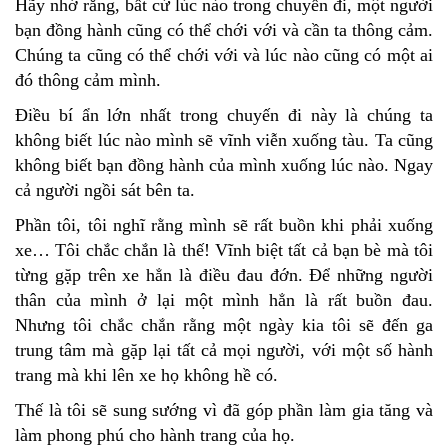
Hãy nhớ rằng, bất cứ lúc nào trong chuyến đi, một người
bạn đồng hành cũng có thể chới với và cần ta thông cảm.
Chúng ta cũng có thể chới với và lúc nào cũng có một ai
đó thông cảm mình.
Điều bí ẩn lớn nhất trong chuyến đi này là chúng ta
không biết lúc nào mình sẽ vĩnh viễn xuống tàu. Ta cũng
không biết bạn đồng hành của mình xuống lúc nào. Ngay
cả người ngồi sát bên ta.
Phần tôi, tôi nghĩ rằng mình sẽ rất buồn khi phải xuống
xe… Tôi chắc chắn là thế! Vĩnh biệt tất cả bạn bè mà tôi
từng gặp trên xe hẳn là điều đau đớn. Để những người
thân của mình ở lại một mình hẳn là rất buồn đau.
Nhưng tôi chắc chắn rằng một ngày kia tôi sẽ đến ga
trung tâm mà gặp lại tất cả mọi người, với một số hành
trang mà khi lên xe họ không hề có.
Thế là tôi sẽ sung sướng vì đã góp phần làm gia tăng và
làm phong phú cho hành trang của họ.