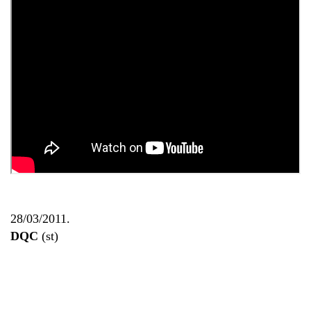
28/03/2011.
DQC
(st)