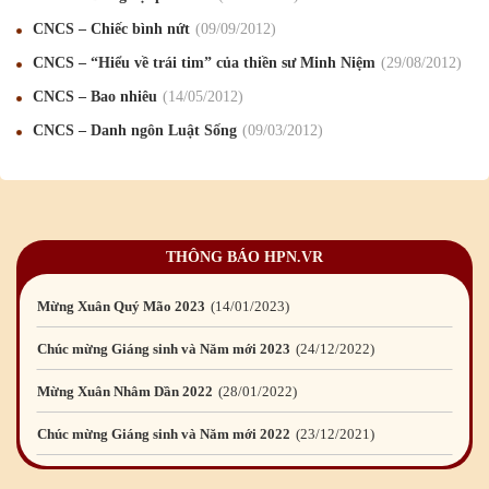
Mừng Xuân Kỷ Hợi 2019
03
/02
/2019
CNCS – Chiếc bình nứt
09
/09
/2012
Chúc mừng Giáng sinh và Năm mới 2019
22
/12
/2018
CNCS – “Hiểu về trái tim” của thiền sư Minh Niệm
29
/08
/2012
Mừng Xuân Bính Ngọ 2026
15
/02
/2026
CNCS – Bao nhiêu
14
/05
/2012
CNCS – Danh ngôn Luật Sống
09
/03
/2012
Chúc mừng Giáng sinh và Năm mới 2026
24
/12
/2025
Chúc mừng Giáng sinh và Năm mới 2025
24
/12
/2024
Mừng Xuân Giáp Thìn 2024
09
/02
/2024
THÔNG BÁO HPN.VR
Chúc mừng Giáng sinh và Năm mới 2024
21
/12
/2023
Mừng Xuân Quý Mão 2023
14
/01
/2023
Chúc mừng Giáng sinh và Năm mới 2023
24
/12
/2022
Mừng Xuân Nhâm Dần 2022
28
/01
/2022
Chúc mừng Giáng sinh và Năm mới 2022
23
/12
/2021
Mừng Xuân Tân Sửu 2021
10
/02
/2021