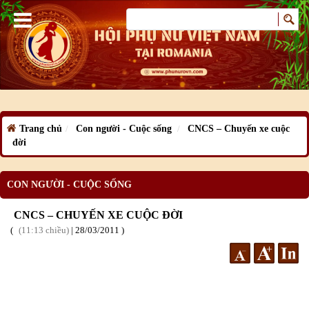
Trang chủ
Con người - Cuộc sống
CNCS – Chuyến xe cuộc
đời
CON NGƯỜI - CUỘC SỐNG
CNCS – CHUYẾN XE CUỘC ĐỜI
11:13 chiều
|
28
/03
/2011