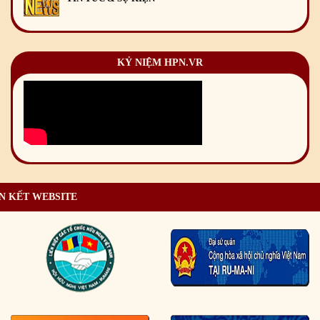
KỶ NIỆM HPN.VR
N KẾT WEBSITE