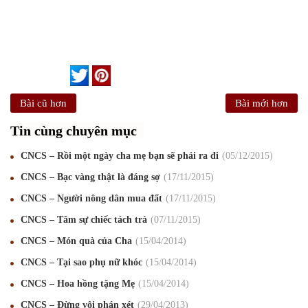
Bài cũ hơn
Bài mới hơn
Tin cùng chuyên mục
CNCS – Rồi một ngày cha mẹ bạn sẽ phải ra đi
05
/12
/2015
CNCS – Bạc vàng thật là đáng sợ
17
/11
/2015
CNCS – Người nông dân mua đất
17
/11
/2015
CNCS – Tâm sự chiếc tách trà
07
/11
/2015
CNCS – Món quà của Cha
15
/04
/2014
Mừng Xuân Canh Tý 2020
22
/01
/2020
CNCS – Tại sao phụ nữ khóc
15
/04
/2014
CNCS – Hoa hồng tặng Mẹ
15
/04
/2014
Chúc mừng Giáng sinh và Năm mới 2020
24
/12
/2019
CNCS – Đừng vội phán xét
29
/04
/2013