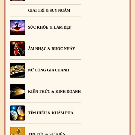
GIẢI TRÍ & SUY NGẪM
SỨC KHỎE & LÀM ĐẸP
ÂM NHẠC & BƯỚC NHẢY
NỮ CÔNG GIA CHÁNH
KIẾN THỨC & KINH DOANH
TÌM HIỂU & KHÁM PHÁ
TIN TỨC & SỰ KIỆN