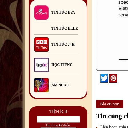
thúc nhiệm kỳ công tác tại
Romania
29
/07
/2026
TIN TỨC EVA
Đoàn đại biểu thanh niên Việt
Nam tại Romania tham gia
Trại hè Việt Nam
TIN TỨC ELLE
2026
13
/07
/2026
Khai giảng Lớp học hè tiếng
TIN TỨC 24H
Việt 2026
29
/06
/2026
Hội Doanh nghiệp Việt Nam
tại Romania tổ chức Chương
HỌC TIẾNG
trình Giao lưu mở.
23
/06
/2026
ÂM NHẠC
Bài cũ hơn
TIỆN ÍCH
Tin cùng 
Tra theo từ điển:
Liên hoan chia 