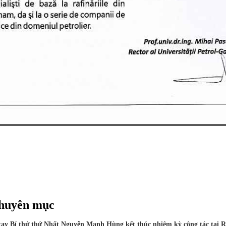
chuyên mục
tay Bí thứ thứ Nhất Nguyễn Mạnh Hùng kết thúc nhiệm kỳ công tác tại