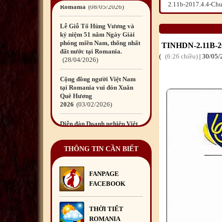
2.11b-2017.4.4-Ch
Romania
08
/05
/2026
Lễ Giỗ Tổ Hùng Vương và
kỷ niệm 51 năm Ngày Giải
phóng miền Nam, thống nhất
TINHDN-2.11B
đất nước tại Romania.
6:26 chiều
|
30
/05
/
28
/04
/2026
Cộng đồng người Việt Nam
tại Romania vui đón Xuân
Quê Hương
2026
03
/02
/2026
Diễn đàn Doanh nghiệp Việt
Nam tại Châu Âu lần thứ 14
tại Romania – Kết nối, hợp
tác và phát
THÔNG TIN CẦN BIẾT
triển
29
/10
/2025
FANPAGE
Diễn đàn Doanh nghiệp Việt
FACEBOOK
Nam tại châu Âu – Dấu ấn
kết nối và trách nhiệm cộng
đồng
29
/10
/2025
THỜI TIẾT
ROMANIA
Quyên góp ủng hộ đồng bào