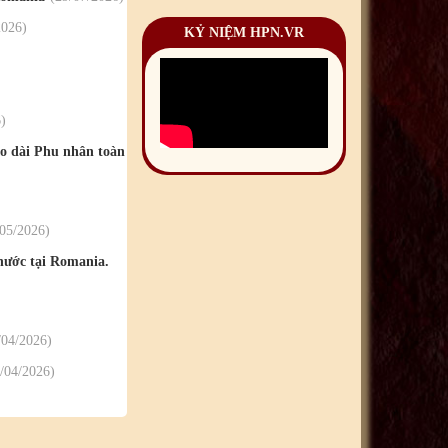
2026
KỶ NIỆM HPN.VR
6
o dài Phu nhân toàn
/05
/2026
ước tại Romania.
/04
/2026
/04
/2026