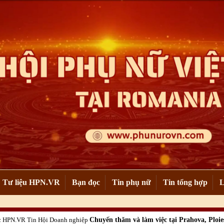
Tư liệu HPN.VR
Bạn đọc
Tin phụ nữ
Tin tổng hợp
L
ức HPN.VR
Tin Hội Doanh nghiệp
Chuyến thăm và làm việc tại Prahova, Ploie