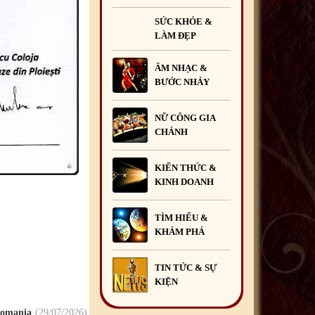
SỨC KHỎE &
LÀM ĐẸP
ÂM NHẠC &
BƯỚC NHẢY
NỮ CÔNG GIA
CHÁNH
KIẾN THỨC &
KINH DOANH
TÌM HIỂU &
KHÁM PHÁ
TIN TỨC & SỰ
KIỆN
 Romania
29
/07
/2026