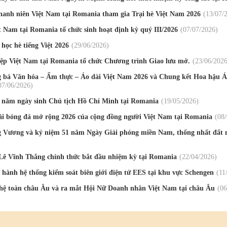
thanh niên Việt Nam tại Romania tham gia Trại hè Việt Nam 2026
13
/07
/
̣t Nam tại Romania tổ chức sinh hoạt định kỳ quý III/2026
07
/07
/2026
học hè tiếng Việt 2026
29
/06
/2026
ệp Việt Nam tại Romania tổ chức Chương trình Giao lưu mở.
23
/06
/202
 bá Văn hóa – Ẩm thực – Áo dài Việt Nam 2026 và Chung kết Hoa hậu Á
07
/06
/2026
 năm ngày sinh Chủ tịch Hồ Chí Minh tại Romania
19
/05
/2026
ải bóng đá mở rộng 2026 của cộng đồng người Việt Nam tại Romania
08
 Vương và kỷ niệm 51 năm Ngày Giải phóng miền Nam, thống nhất đất n
Lê Vĩnh Thắng chính thức bắt đầu nhiệm kỳ tại Romania
22
/04
/2026
hành hệ thống kiểm soát biên giới điện tử EES tại khu vực Schengen
11
ghệ toàn châu Âu và ra mắt Hội Nữ Doanh nhân Việt Nam tại châu Âu
06