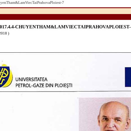
uyenTham&LamViecTaiPrahovaPloiest-7
-2017.4.4-CHUYENTHAM&LAMVIECTAIPRAHOVAPLOIEST-
2018