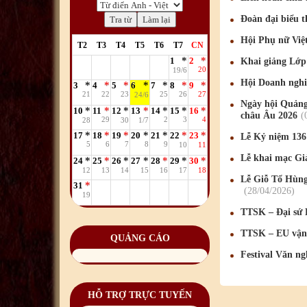
Đoàn đại biểu 
Hội Phụ nữ Viê
T2
T3
T4
T5
T6
T7
CN
1
2
Khai giảng Lớp 
20
19/6
Hội Doanh nghi
3
4
5
6
7
8
9
21
22
23
25
26
27
24/6
Ngày hội Quảng
10
11
12
13
14
15
16
châu Âu 2026
29
2
3
4
28
30
1/7
17
18
19
20
21
22
23
Lễ Kỷ niệm 136
5
6
7
8
9
10
11
Lễ khai mạc Gi
24
25
26
27
28
29
30
12
13
14
15
16
17
18
Lễ Giỗ Tổ Hùng
31
28
/04
/2026
19
TTSK – Đại sứ 
TTSK – EU vận 
QUẢNG CÁO
Festival Văn n
HỖ TRỢ TRỰC TUYẾN