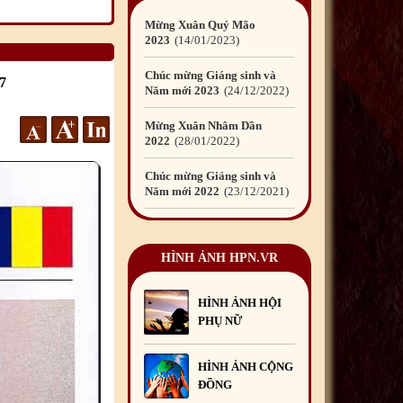
Mừng Xuân Quý Mão
2023
14
/01
/2023
Chúc mừng Giáng sinh và
7
Năm mới 2023
24
/12
/2022
Mừng Xuân Nhâm Dần
2022
28
/01
/2022
Chúc mừng Giáng sinh và
Năm mới 2022
23
/12
/2021
Mừng Xuân Tân Sửu
2021
10
/02
/2021
HÌNH ẢNH HPN.VR
Chúc mừng Giáng sinh và
Năm mới 2021
15
/12
/2020
HÌNH ẢNH HỘI
PHỤ NỮ
Mừng Xuân Canh Tý
2020
22
/01
/2020
HÌNH ẢNH CỘNG
Chúc mừng Giáng sinh và
ĐỒNG
Năm mới 2020
24
/12
/2019