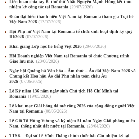
Liên hoan chia tay Bí thứ thứ Nhất Nguyễn Mạnh Hùng kết thúc
nhiệm kỳ công tác tại Romania
29
/07
/2026
Đoàn đại biểu thanh niên Việt Nam tại Romania tham gia Trại hè
Việt Nam 2026
13
/07
/2026
Hội Phụ nữ Việt Nam tại Romania tổ chức sinh hoạt định kỳ quý
III/2026
07
/07
/2026
Mừng Xuân Canh Tý 2020
22
/01
/2020
Khai giảng Lớp học hè tiếng Việt 2026
29
/06
/2026
Chúc mừng Giáng sinh và Năm mới 2020
24
/12
/2019
Hội Doanh nghiệp Việt Nam tại Romania tổ chức Chương trình
Giao lưu mở.
23
/06
/2026
Mừng Xuân Kỷ Hợi 2019
03
/02
/2019
Ngày hội Quảng bá Văn hóa – Ẩm thực – Áo dài Việt Nam 2026 và
Chúc mừng Giáng sinh và Năm mới 2019
22
/12
/2018
Chung kết Hoa hậu Áo dài Phu nhân toàn châu Âu
2026
07
/06
/2026
Mừng Xuân Bính Ngọ 2026
15
/02
/2026
Lễ Kỷ niệm 136 năm ngày sinh Chủ tịch Hồ Chí Minh tại
Romania
19
/05
/2026
Chúc mừng Giáng sinh và Năm mới 2026
24
/12
/2025
Lễ khai mạc Giải bóng đá mở rộng 2026 của cộng đồng người Việt
Nam tại Romania
08
/05
/2026
Chúc mừng Giáng sinh và Năm mới 2025
24
/12
/2024
Lễ Giỗ Tổ Hùng Vương và kỷ niệm 51 năm Ngày Giải phóng miền
Mừng Xuân Giáp Thìn 2024
09
/02
/2024
Nam, thống nhất đất nước tại Romania.
28
/04
/2026
TTSK – Đại sứ Lê Vĩnh Thắng chính thức bắt đầu nhiệm kỳ tại
Chúc mừng Giáng sinh và Năm mới 2024
21
/12
/2023