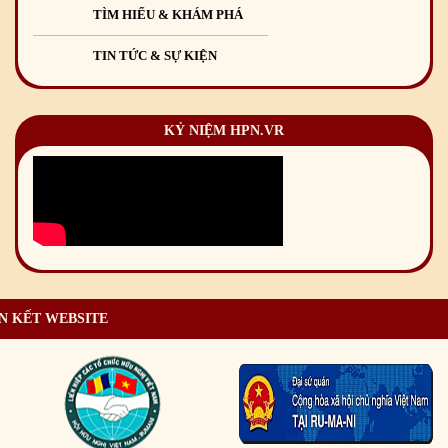
TÌM HIỂU & KHÁM PHÁ
TIN TỨC & SỰ KIỆN
KỶ NIỆM HPN.VR
N KẾT WEBSITE