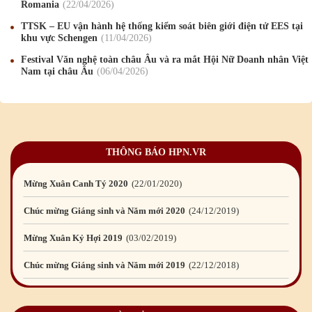
Romania
22
/04
/2026
Mừng Xuân Quý Mão 2023
14
/01
/2023
TTSK – EU vận hành hệ thống kiểm soát biên giới điện tử EES tại
khu vực Schengen
11
/04
/2026
Chúc mừng Giáng sinh và Năm mới 2023
24
/12
/2022
Festival Văn nghệ toàn châu Âu và ra mắt Hội Nữ Doanh nhân Việt
Nam tại châu Âu
06
/04
/2026
Mừng Xuân Nhâm Dần 2022
28
/01
/2022
Chúc mừng Giáng sinh và Năm mới 2022
23
/12
/2021
Mừng Xuân Tân Sửu 2021
10
/02
/2021
THÔNG BÁO HPN.VR
Chúc mừng Giáng sinh và Năm mới 2021
15
/12
/2020
Mừng Xuân Canh Tý 2020
22
/01
/2020
Chúc mừng Giáng sinh và Năm mới 2020
24
/12
/2019
Mừng Xuân Kỷ Hợi 2019
03
/02
/2019
Chúc mừng Giáng sinh và Năm mới 2019
22
/12
/2018
Mừng Xuân Bính Ngọ 2026
15
/02
/2026