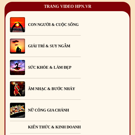
TRANG VIDEO HPN.VR
CON NGƯỜI & CUỘC SỐNG
GIẢI TRÍ & SUY NGẪM
SỨC KHỎE & LÀM ĐẸP
ÂM NHẠC & BƯỚC NHẢY
NỮ CÔNG GIA CHÁNH
KIẾN THỨC & KINH DOANH