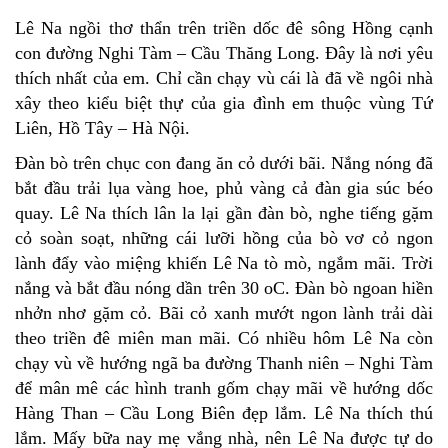
Lê Na ngồi thơ thẩn trên triền dốc đê sông Hồng cạnh
con đường Nghi Tàm – Cầu Thăng Long. Đây là nơi yêu
thích nhất của em. Chỉ cần chạy vù cái là đã về ngôi nhà
xây theo kiểu biệt thự của gia đình em thuộc vùng Tứ
Liên, Hồ Tây – Hà Nội.
Đàn bò trên chục con đang ăn cỏ dưới bãi. Nắng nóng đã
bắt đầu trải lụa vàng hoe, phủ vàng cả đàn gia súc béo
quay. Lê Na thích lân la lại gần đàn bò, nghe tiếng gặm
cỏ soàn soạt, những cái lưỡi hồng của bò vơ cỏ ngon
lành đẩy vào miệng khiến Lê Na tò mò, ngắm mãi. Trời
nắng và bắt đầu nóng dần trên 30 oC. Đàn bò ngoan hiền
nhởn nhơ gặm cỏ. Bãi cỏ xanh mướt ngon lành trải dài
theo triền đê miên man mãi. Có nhiều hôm Lê Na còn
chạy vù về hướng ngã ba đường Thanh niên – Nghi Tàm
để mân mê các hình tranh gốm chạy mãi về hướng dốc
Hàng Than – Cầu Long Biên đẹp lắm. Lê Na thích thú
lắm. Mấy bữa nay mẹ vắng nhà, nên Lê Na được tự do