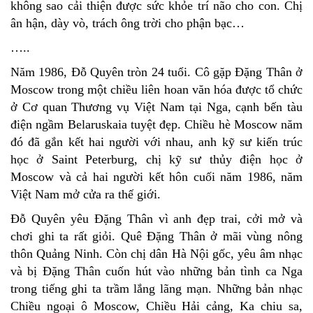
không sao cải thiện được sức khỏe trí não cho con. Chị
ân hận, dày vò, trách ông trời cho phận bạc…
…..
Năm 1986, Đỗ Quyên tròn 24 tuổi. Cô gặp Đặng Thân ở
Moscow trong một chiều liên hoan văn hóa được tổ chức
ở Cơ quan Thương vụ Việt Nam tại Nga, cạnh bến tàu
điện ngầm Belaruskaia tuyệt đẹp. Chiều hè Moscow năm
đó đã gắn kết hai người với nhau, anh kỹ sư kiến trúc
học ở Saint Peterburg, chị kỹ sư thủy điện học ở
Moscow và cả hai người kết hôn cuối năm 1986, năm
Việt Nam mở cửa ra thế giới.
Đỗ Quyên yêu Đặng Thân vì anh đẹp trai, cởi mở và
chơi ghi ta rất giỏi. Quê Đặng Thân ở mãi vùng nông
thôn Quảng Ninh. Còn chị dân Hà Nội gốc, yêu âm nhạc
và bị Đặng Thân cuốn hút vào những bản tình ca Nga
trong tiếng ghi ta trầm lắng lãng mạn. Những bản nhạc
Chiều ngoại ô Moscow, Chiều Hải cảng, Ka chiu sa,