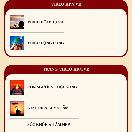
Chúc mừng Giáng sinh và Năm mới 2025
24
/12
/2024
VIDEO HPN.VR
Mừng Xuân Giáp Thìn 2024
09
/02
/2024
VIDEO HỘI PHỤ NỮ
VIDEO CỘNG ĐỒNG
TRANG VIDEO HPN.VR
CON NGƯỜI & CUỘC SỐNG
GIẢI TRÍ & SUY NGẪM
SỨC KHỎE & LÀM ĐẸP