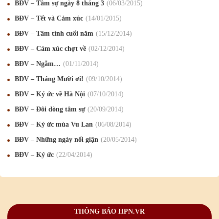
BĐV – Tâm sự ngày 8 tháng 3
06
/03
/2015
BĐV – Tết và Cảm xúc
14
/01
/2015
BĐV – Tâm tình cuối năm
15
/12
/2014
Mừng Xuân Canh Tý 2020
22
/01
/2020
BĐV – Cảm xúc chợt về
02
/12
/2014
Chúc mừng Giáng sinh và Năm mới 2020
24
/12
/2019
BĐV – Ngẫm…
01
/11
/2014
BĐV – Tháng Mười ơi!
09
/10
/2014
Mừng Xuân Kỷ Hợi 2019
03
/02
/2019
BĐV – Ký ức về Hà Nội
07
/10
/2014
Chúc mừng Giáng sinh và Năm mới 2019
22
/12
/2018
BĐV – Đôi dòng tâm sự
20
/09
/2014
Mừng Xuân Bính Ngọ 2026
15
/02
/2026
BĐV – Ký ức mùa Vu Lan
06
/08
/2014
Chúc mừng Giáng sinh và Năm mới 2026
24
/12
/2025
BĐV – Những ngày nổi giận
20
/05
/2014
BĐV – Ký ức
22
/04
/2014
Chúc mừng Giáng sinh và Năm mới 2025
24
/12
/2024
Mừng Xuân Giáp Thìn 2024
09
/02
/2024
Chúc mừng Giáng sinh và Năm mới 2024
21
/12
/2023
THÔNG BÁO HPN.VR
Mừng Xuân Quý Mão 2023
14
/01
/2023