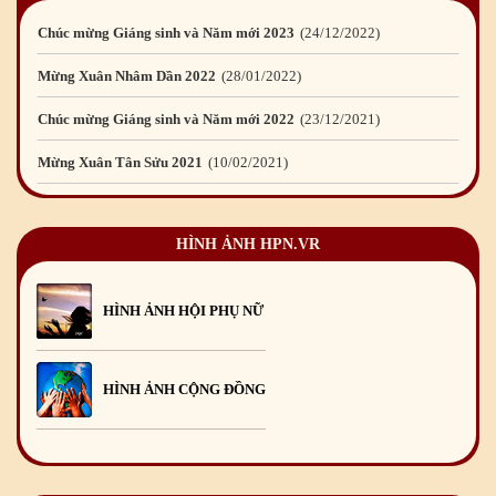
Chúc mừng Giáng sinh và Năm mới 2023
24
/12
/2022
Mừng Xuân Nhâm Dần 2022
28
/01
/2022
Chúc mừng Giáng sinh và Năm mới 2022
23
/12
/2021
Mừng Xuân Tân Sửu 2021
10
/02
/2021
Chúc mừng Giáng sinh và Năm mới 2021
15
/12
/2020
HÌNH ẢNH HPN.VR
Mừng Xuân Canh Tý 2020
22
/01
/2020
Chúc mừng Giáng sinh và Năm mới 2020
24
/12
/2019
HÌNH ẢNH HỘI PHỤ NỮ
Mừng Xuân Kỷ Hợi 2019
03
/02
/2019
Chúc mừng Giáng sinh và Năm mới 2019
22
/12
/2018
HÌNH ẢNH CỘNG ĐỒNG
Mừng Xuân Bính Ngọ 2026
15
/02
/2026
Chúc mừng Giáng sinh và Năm mới 2026
24
/12
/2025