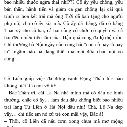
bao nhiêu thuốc ngừa thai nhỉ??? Cô ấy yêu chồng, yêu
bản thân, hãnh tiến và giám cả gan chống lại cái quá
trình ra hoa kết trái mà ông Trời đã ban tặng cho người
phụ nữ, cho cô ấy kia mà. Cô ấy đã thắng, đã có bằng
Thạc sỹ cho cả hai, cả hai cùng có chức có quyền và cả
hai đều nhiều tiền lắm của. Hậu quả cũng đã lộ diện rồi.
Chỉ thương bà Nội ngày nào cũng hát “con cò bay lả bay
la”, ngầm bảo bà đang thiết tha một đứa cháu nội vô
cùng…
…..
Cô Liên giúp việc đã đứng cạnh Đặng Thân lúc nào
không biết. Cô nói vô tư:
– Bác Thân ơi, cái Lê Na nhà mình mà có đầu óc bình
thường, chắc cô ấy… làm đau đầu không biết bao nhiêu
trai làng Tứ Liên ở Hà Nội đâu nhỉ! Chà, Lê Na đẹp
vậy… chỉ tiếc em nó cứ trẻ con mãi vậy, Bác à!
– Thôi, cô Liên đã nấu cơm xong chưa mà mơ mộng