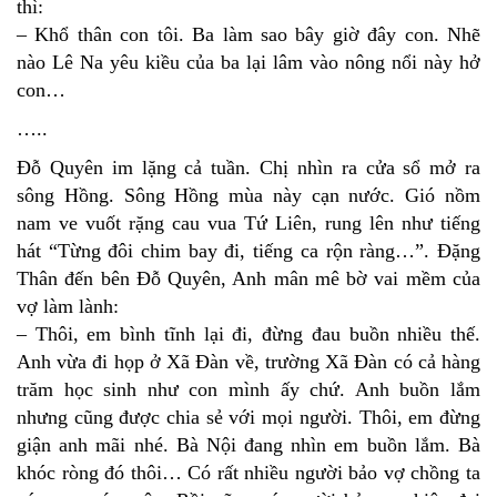
thì:
– Khổ thân con tôi. Ba làm sao bây giờ đây con. Nhẽ
nào Lê Na yêu kiều của ba lại lâm vào nông nổi này hở
con…
…..
Đỗ Quyên im lặng cả tuần. Chị nhìn ra cửa sổ mở ra
sông Hồng. Sông Hồng mùa này cạn nước. Gió nồm
nam ve vuốt rặng cau vua Tứ Liên, rung lên như tiếng
hát “Từng đôi chim bay đi, tiếng ca rộn ràng…”. Đặng
Thân đến bên Đỗ Quyên, Anh mân mê bờ vai mềm của
vợ làm lành:
– Thôi, em bình tĩnh lại đi, đừng đau buồn nhiều thế.
Anh vừa đi họp ở Xã Đàn về, trường Xã Đàn có cả hàng
trăm học sinh như con mình ấy chứ. Anh buồn lắm
nhưng cũng được chia sẻ với mọi người. Thôi, em đừng
giận anh mãi nhé. Bà Nội đang nhìn em buồn lắm. Bà
khóc ròng đó thôi… Có rất nhiều người bảo vợ chồng ta