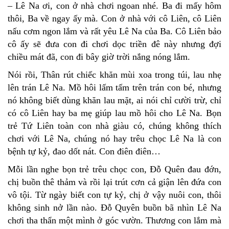
– Lê Na ơi, con ở nhà chơi ngoan nhé. Ba đi mấy hôm
thôi, Ba về ngay ấy mà. Con ở nhà với cô Liên, cô Liên
nấu cơm ngon lắm và rất yêu Lê Na của Ba. Cô Liên bảo
cô ấy sẽ đưa con đi chơi dọc triền đê này nhưng đợi
chiều mát đã, con đi bây giờ trời nắng nóng lắm.
Nói rồi, Thân rút chiếc khăn mùi xoa trong túi, lau nhẹ
lên trán Lê Na. Mồ hôi lấm tấm trên trán con bé, nhưng
nó không biết dùng khăn lau mặt, ai nói chỉ cười trừ, chỉ
có cô Liên hay ba mẹ giúp lau mồ hôi cho Lê Na. Bọn
trẻ Tứ Liên toàn con nhà giàu có, chúng không thích
chơi với Lê Na, chúng nó hay trêu chọc Lê Na là con
bệnh tự kỷ, đao dốt nát. Con điên điên…
Mỗi lần nghe bọn trẻ trêu chọc con, Đỗ Quên đau đớn,
chị buồn thê thảm và rồi lại trút cơn cả giận lên đứa con
vô tội. Từ ngày biết con tự kỷ, chị ở vậy nuôi con, thôi
không sinh nở lần nào. Đỗ Quyên buồn bã nhìn Lê Na
chơi tha thẩn một mình ở góc vườn. Thương con lắm mà