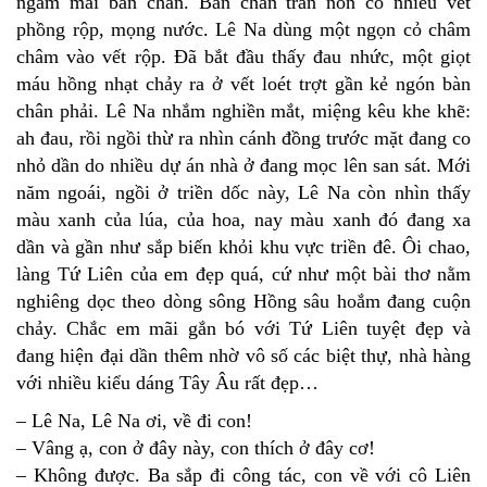
ngắm mãi bàn chân. Bàn chân trần nõn có nhiều vết
phồng rộp, mọng nước. Lê Na dùng một ngọn cỏ châm
châm vào vết rộp. Đã bắt đầu thấy đau nhức, một giọt
máu hồng nhạt chảy ra ở vết loét trợt gần kẻ ngón bàn
chân phải. Lê Na nhắm nghiền mắt, miệng kêu khe khẽ:
ah đau, rồi ngồi thừ ra nhìn cánh đồng trước mặt đang co
nhỏ dần do nhiều dự án nhà ở đang mọc lên san sát. Mới
năm ngoái, ngồi ở triền dốc này, Lê Na còn nhìn thấy
màu xanh của lúa, của hoa, nay màu xanh đó đang xa
dần và gần như sắp biến khỏi khu vực triền đê. Ôi chao,
làng Tứ Liên của em đẹp quá, cứ như một bài thơ nằm
nghiêng dọc theo dòng sông Hồng sâu hoắm đang cuộn
chảy. Chắc em mãi gắn bó với Tứ Liên tuyệt đẹp và
đang hiện đại dần thêm nhờ vô số các biệt thự, nhà hàng
với nhiều kiểu dáng Tây Âu rất đẹp…
– Lê Na, Lê Na ơi, về đi con!
– Vâng ạ, con ở đây này, con thích ở đây cơ!
– Không được. Ba sắp đi công tác, con về với cô Liên