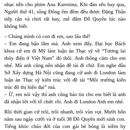
nhạc nền cho phim Ana Karenina, Khi đàn sếu bay qua,
Người thứ 41, sông Đông êm đềm đều được Đặng Thân
tiếp cận và chơi rất hay, mê đắm Đỗ Quyên lúc nào
không biết.
– Chúng mình có con đi em, sao lâu thế!
– Em đang bận lắm mà. Anh xem đấy, Đại học Bách
khoa cử em đi Mỹ làm luận án Thạc sỹ về “Tương lai
thủy điện ở Việt Nam” đó thôi. Anh thông cảm cho em
nhé. Mà anh cũng nên nhận đề tài đi chứ. Em nghe đâu
Sở Xây dựng Hà Nội cũng đang cử anh đi London làm
luận án Thạc sỹ kiến trúc với đề tài “Môi trường kiến
trúc đô thị hiện đại” mà.
– Ừ, em nói vậy thì anh cũng báo tin cho em biết là anh
đã nhận lời với tổ chức rồi. Anh đi London Anh em nhé.
Rồi thời gian cứ trôi, trôi nhanh, trôi vùn vụt. Mười bốn
năm sau ngày cưới và ở tuổi 38 Đỗ Quyên mới sinh con.
Tiếng khóc chào đời của con gái bé bỏng là niềm hy