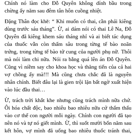
Chính nó làm cho Đỗ Quyên không dính bầu trong
chừng ấy năm sau đêm tân hôn cuồng nhiệt.
Đặng Thân đọc khẽ: “ Khi muốn có thai, cần phải kiêng
dùng trước sáu tháng”. Ừ, ai dám nói có thai Lê Na, Đỗ
Quyên đã kiêng khem sáu tháng nhỉ và ai biết tác dụng
của thuốc vẫn còn thấm sâu trong từng tế bào noãn
trứng, trong từng tế bào tử cung của người phụ nữ. Thôi
mà nói làm chi nữa. Nói ra bằng quá lên án Đỗ Quyên.
Cũng vì niềm say cho khoa học và thăng tiến của cả hai
vợ chồng ấy mà!!! Mà cũng chưa chắc đã là nguyên
nhân chính. Biết đâu lại là gien trội lặn bất ngờ xuất hiện
vào lúc đầu thai…
Ừ, trách trời khắt khe nhưng cũng trách mình nữa chứ.
Ôi hóa chất độc, bao nhiêu bao nhiêu nữa cứ thẩm thấu
vào cơ thể con người mỗi ngày. Chính con người đã tạo
nên nó và tự nó giết mình. Ừ, thì suốt mười bốn năm sau
kết hôn, vợ mình đã uống bao nhiêu thuốc tránh thai,