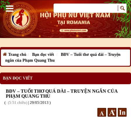
Trang chủ
Bạn đọc viết
BĐV – Tuổi thơ quá dài – Truyện
ngắn của Phạm Quang Thu
BẠN ĐỌC VIẾT
BĐV – TUỔI THƠ QUÁ DÀI – TRUYỆN NGẮN CỦA
PHẠM QUANG THU
5:51 chiều
|
29
/05
/2013