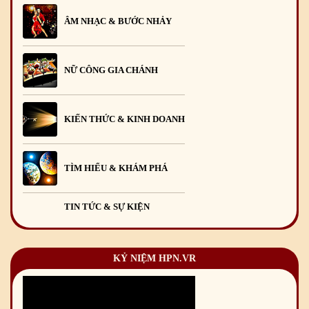
ÂM NHẠC & BƯỚC NHẢY
NỮ CÔNG GIA CHÁNH
KIẾN THỨC & KINH DOANH
TÌM HIỂU & KHÁM PHÁ
TIN TỨC & SỰ KIỆN
KỶ NIỆM HPN.VR