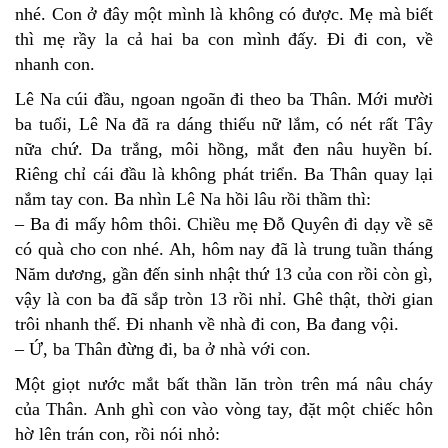
nhé. Con ở đây một mình là không có được. Mẹ mà biết
thì mẹ rầy la cả hai ba con mình đấy. Đi đi con, về
nhanh con.
Lê Na cúi đầu, ngoan ngoãn đi theo ba Thân. Mới mười
ba tuổi, Lê Na đã ra dáng thiếu nữ lắm, có nét rất Tây
nữa chứ. Da trắng, môi hồng, mắt đen nâu huyền bí.
Riêng chỉ cái đầu là không phát triển. Ba Thân quay lại
nắm tay con. Ba nhìn Lê Na hồi lâu rồi thầm thì:
– Ba đi mấy hôm thôi. Chiều mẹ Đỗ Quyên đi dạy về sẽ
có quà cho con nhé. Ah, hôm nay đã là trung tuần tháng
Năm dương, gần đến sinh nhật thứ 13 của con rồi còn gì,
vậy là con ba đã sắp tròn 13 rồi nhỉ. Ghê thật, thời gian
trôi nhanh thế. Đi nhanh về nhà đi con, Ba đang vội.
– Ứ, ba Thân đừng đi, ba ở nhà với con.
Một giọt nước mắt bất thần lăn tròn trên má nâu cháy
của Thân. Anh ghì con vào vòng tay, đặt một chiếc hôn
hờ lên trán con, rồi nói nhỏ: