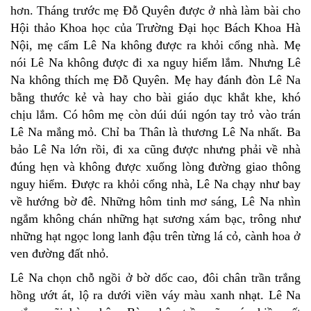
hơn. Tháng trước mẹ Đỗ Quyên được ở nhà làm bài cho
Hội thảo Khoa học của Trường Đại học Bách Khoa Hà
Nội, mẹ cấm Lê Na không được ra khỏi cổng nhà. Mẹ
nói Lê Na không được đi xa nguy hiểm lắm. Nhưng Lê
Na không thích mẹ Đỗ Quyên. Mẹ hay đánh đòn Lê Na
bằng thước kẻ và hay cho bài giáo dục khắt khe, khó
chịu lắm. Có hôm mẹ còn dúi dúi ngón tay trỏ vào trán
Lê Na mắng mỏ. Chỉ ba Thân là thương Lê Na nhất. Ba
bảo Lê Na lớn rồi, đi xa cũng được nhưng phải về nhà
đúng hẹn và không được xuống lòng đường giao thông
nguy hiểm. Được ra khỏi cổng nhà, Lê Na chạy như bay
về hướng bờ đê. Những hôm tinh mơ sáng, Lê Na nhìn
ngắm không chán những hạt sương xám bạc, trông như
những hạt ngọc long lanh đậu trên từng lá cỏ, cành hoa ở
ven đường đất nhỏ.
Lê Na chọn chỗ ngồi ở bờ dốc cao, đôi chân trần trắng
hồng ướt át, lộ ra dưới viền váy màu xanh nhạt. Lê Na