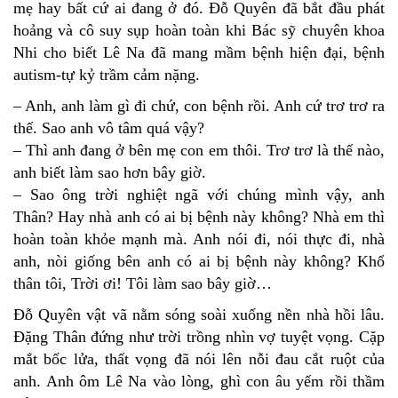
mẹ hay bất cứ ai đang ở đó. Đỗ Quyên đã bắt đầu phát
hoảng và cô suy sụp hoàn toàn khi Bác sỹ chuyên khoa
Nhi cho biết Lê Na đã mang mầm bệnh hiện đại, bệnh
autism-tự kỷ trầm cảm nặng.
– Anh, anh làm gì đi chứ, con bệnh rồi. Anh cứ trơ trơ ra
thế. Sao anh vô tâm quá vậy?
– Thì anh đang ở bên mẹ con em thôi. Trơ trơ là thế nào,
anh biết làm sao hơn bây giờ.
– Sao ông trời nghiệt ngã với chúng mình vậy, anh
Thân? Hay nhà anh có ai bị bệnh này không? Nhà em thì
hoàn toàn khỏe mạnh mà. Anh nói đi, nói thực đi, nhà
anh, nòi giống bên anh có ai bị bệnh này không? Khổ
thân tôi, Trời ơi! Tôi làm sao bây giờ…
Đỗ Quyên vật vã nằm sóng soài xuống nền nhà hồi lâu.
Đặng Thân đứng như trời trồng nhìn vợ tuyệt vọng. Cặp
mắt bốc lửa, thất vọng đã nói lên nỗi đau cắt ruột của
anh. Anh ôm Lê Na vào lòng, ghì con âu yếm rồi thầm