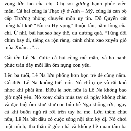
vọng lớn lao của chị. Chị soi gương hạnh phúc viên
mãn. Cả hai cùng là Thạc sỹ ở Anh – Mỹ, cùng là cán bộ
cấp Trưởng phòng chuyên môn uy tín. Đỗ Quyên cất
tiếng hát khẽ “Bài ca Hy vọng” thuộc làu, nằm lòng của
chị. Ừ nhỉ, bài hát sao hay thế, du dương quá. “Từng đôi
chim bay đi, tiếng ca rộn ràng, cánh chim xao xuyến gió
mùa Xuân…”…
Cái tên Lê Na được cả hai cùng mê mẩn, và họ hạnh
phúc tràn đầy mỗi lần ôm nựng con yêu.
Lên ba tuổi, Lê Na lớn phổng hơn bọn trẻ đẻ cùng năm.
Có điều Lê Na không biết nói. Nó chỉ ọ ọe và rất khó
nhọc khi phát âm. Điều lạ hơn nữa là Lê Na không bao
giờ ngồi yên. Nó xoay chân múa tay cả ngày không chán
và đặc biệt ôm khư khư con búp bê Nga không rời, ngay
cả khi buồn ngủ rã rời trên tay ba mẹ. Lớn thêm chút
nữa, Lê Na bắt đầu có cuộc sống nội tâm kỳ dị. Nó chơi
một mình, tha thẩn ở góc nhà và không hề quan tâm ba