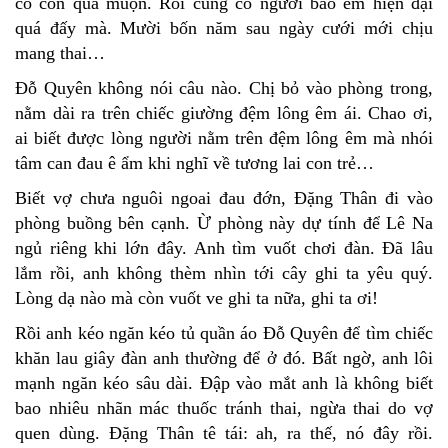
có con quá muộn. Rồi cũng có người bảo em hiện đại
quá đấy mà. Mười bốn năm sau ngày cưới mới chịu
mang thai…
Đỗ Quyên không nói câu nào. Chị bỏ vào phòng trong,
nằm dài ra trên chiếc giường đệm lông êm ái. Chao ơi,
ai biết được lòng người nằm trên đệm lông êm mà nhói
tâm can đau ê ẩm khi nghĩ về tương lai con trẻ…
Biết vợ chưa nguôi ngoai đau đớn, Đặng Thân đi vào
phòng buồng bên cạnh. Ừ phòng này dự tính để Lê Na
ngủ riêng khi lớn đây. Anh tìm vuốt chơi đàn. Đã lâu
lắm rồi, anh không thèm nhìn tới cây ghi ta yêu quý.
Lòng dạ nào mà còn vuốt ve ghi ta nữa, ghi ta ơi!
Rồi anh kéo ngăn kéo tủ quần áo Đỗ Quyên để tìm chiếc
khăn lau giây đàn anh thường để ở đó. Bất ngờ, anh lôi
mạnh ngăn kéo sâu dài. Đập vào mắt anh là không biết
bao nhiêu nhãn mác thuốc tránh thai, ngừa thai do vợ
quen dùng. Đặng Thân tê tái: ah, ra thế, nó đây rồi.