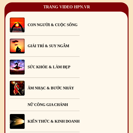
TRANG VIDEO HPN.VR
CON NGƯỜI & CUỘC SỐNG
GIẢI TRÍ & SUY NGẪM
SỨC KHỎE & LÀM ĐẸP
ÂM NHẠC & BƯỚC NHẢY
NỮ CÔNG GIA CHÁNH
KIẾN THỨC & KINH DOANH