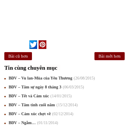
Bài cũ hơn
Bài mới hơn
Tin cùng chuyên mục
BĐV – Vu lan-Mùa của Yêu Thương
26
/08
/2015
BĐV – Tâm sự ngày 8 tháng 3
06
/03
/2015
BĐV – Tết và Cảm xúc
14
/01
/2015
BĐV – Tâm tình cuối năm
15
/12
/2014
Mừng Xuân Canh Tý 2020
22
/01
/2020
BĐV – Cảm xúc chợt về
02
/12
/2014
Chúc mừng Giáng sinh và Năm mới 2020
24
/12
/2019
BĐV – Ngẫm…
01
/11
/2014