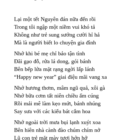
Lại một tết Nguyên đán nữa đến rồi
Trong tôi ngập một niềm vui khó tả
Không như trẻ sung sướng cười hỉ hả
Mà là người biết lo chuyện gia đình
Nhớ khi bé mẹ chỉ bảo tận tình
Đãi gạo đỗ, rửa lá dong, gói bánh
Bên bếp lửa mặt rạng ngời lấp lánh
“Happy new year” giai điệu mãi vang xa
Nhớ hương thơm, mâm ngũ quả, xôi gà
Nhớ bữa cơm tất niên chiều ấm cúng
Rồi mải mê làm kẹo mứt, bánh nhúng
Say sưa với các kiểu bát cắm hoa
Nhớ ngoài trời mưa bụi lạnh xuýt xoa
Bên hiên nhà cành đào chúm chím nở
Lũ con trẻ mặt mày tươi hớn hở