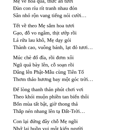
Mẹ về hoa quả, thức ăn tươi
Đàn con ríu rít tranh nhau đón
Sân nhỏ rộn vang tiếng nói cười…
Tết về theo Mẹ sắm hoa tươi
Gạo, đỗ vo ngâm, thịt ướp rồi
Lá rửa lau khô, Mẹ dạy gói
Thành cao, vuông bánh, lạt đỏ tươi…
Múc chè đổ đĩa, rồi đơm xôi
Ngũ quả bày lên, cỗ soạn rồi
Dâng lên Phật-Mẫu cùng Tiên Tổ
Thơm thảo hương bay một góc trời…
Để lòng thanh thản phút chơi vơi
Theo khói muộn phiền tan biến thôi
Bốn mùa tất bật, giờ thong thả
Thắp nén nhang lên tạ Đất-Trời…
Con lại đứng đây chỗ Mẹ ngồi
Nhớ lại buồn vui một kiếp người