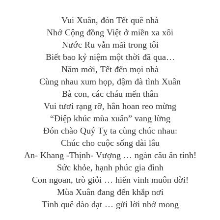
Vui Xuân, đón Tết quê nhà
Nhớ Cộng đồng Việt ở miền xa xôi
Nước Ru vẫn mãi trong tôi
Biết bao kỷ niệm một thời đã qua…
Năm mới, Tết đến mọi nhà
Cùng nhau xum họp, đậm đà tình Xuân
Bà con, các cháu mến thân
Vui tươi rạng rỡ, hân hoan reo mừng
“Điệp khúc mùa xuân” vang lừng
Đón chào Quý Tỵ ta cùng chúc nhau:
Chúc cho cuộc sống dài lâu
An- Khang -Thịnh- Vượng … ngàn câu ân tình!
Sức khỏe, hạnh phúc gia đình
Con ngoan, trò giỏi … hiển vinh muôn đời!
Mùa Xuân đang đến khắp nơi
Tình quê dào dạt … gửi lời nhớ mong