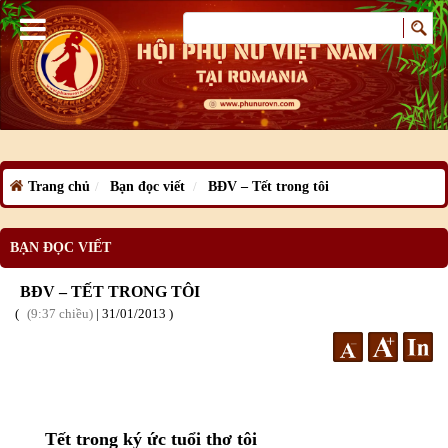
Trang chủ
Bạn đọc viết
BĐV – Tết trong tôi
BẠN ĐỌC VIẾT
BĐV – TẾT TRONG TÔI
9:37 chiều
|
31
/01
/2013
Tết trong ký ức tuổi thơ tôi