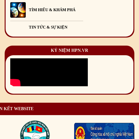
TÌM HIỂU & KHÁM PHÁ
TIN TỨC & SỰ KIỆN
KỶ NIỆM HPN.VR
N KẾT WEBSITE