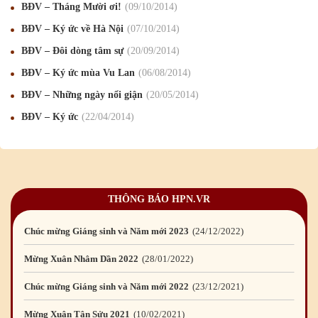
BĐV – Tháng Mười ơi!
09
/10
/2014
Mừng Xuân Kỷ Hợi 2019
03
/02
/2019
BĐV – Ký ức về Hà Nội
07
/10
/2014
Chúc mừng Giáng sinh và Năm mới 2019
22
/12
/2018
BĐV – Đôi dòng tâm sự
20
/09
/2014
Mừng Xuân Bính Ngọ 2026
15
/02
/2026
BĐV – Ký ức mùa Vu Lan
06
/08
/2014
Chúc mừng Giáng sinh và Năm mới 2026
24
/12
/2025
BĐV – Những ngày nổi giận
20
/05
/2014
BĐV – Ký ức
22
/04
/2014
Chúc mừng Giáng sinh và Năm mới 2025
24
/12
/2024
Mừng Xuân Giáp Thìn 2024
09
/02
/2024
Chúc mừng Giáng sinh và Năm mới 2024
21
/12
/2023
THÔNG BÁO HPN.VR
Mừng Xuân Quý Mão 2023
14
/01
/2023
Chúc mừng Giáng sinh và Năm mới 2023
24
/12
/2022
Mừng Xuân Nhâm Dần 2022
28
/01
/2022
Chúc mừng Giáng sinh và Năm mới 2022
23
/12
/2021
Mừng Xuân Tân Sửu 2021
10
/02
/2021