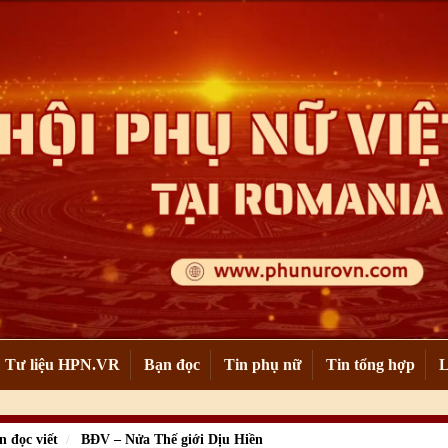
Tư liệu HPN.VR
Bạn đọc
Tin phụ nữ
Tin tổng hợp
L
n đọc viết
BĐV – Nửa Thế giới Dịu Hiền