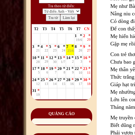
Mẹ như Bà 
Tra theo từ điển:
Nâng niu c
Có dòng đi
Để con thấ
T2
T3
T4
T5
T6
T7
CN
Mẹ hiển hi
1
2
20
19/6
Gặp mẹ rồi
3
4
5
6
7
8
9
21
22
23
24
26
27
25/6
Con trẻ thơ
10
11
12
13
14
15
16
Chưa bao g
29
2
3
4
28
30
1/7
Mẹ thân yê
17
18
19
20
21
22
23
5
6
7
8
9
10
11
Thức trắng
24
25
26
27
28
29
30
Giáp hạt t
12
13
14
15
16
17
18
31
Mẹ nhường 
19
Lớn lên con
Tháng năm 
QUẢNG CÁO
Mẹ truyền c
Biết dũng 
Phải vươn 