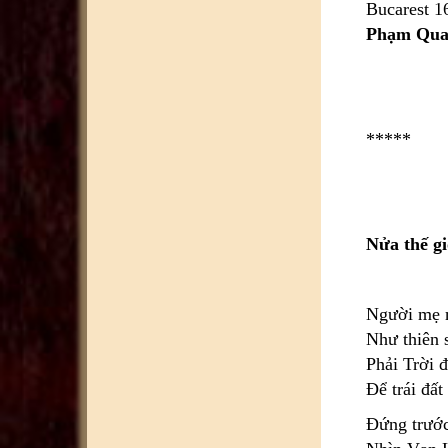
Bucarest 1
Phạm Qua
*****
Nửa thế gi
Người mẹ m
Như thiên 
Phải Trời 
Để trái đất
Đứng trướ