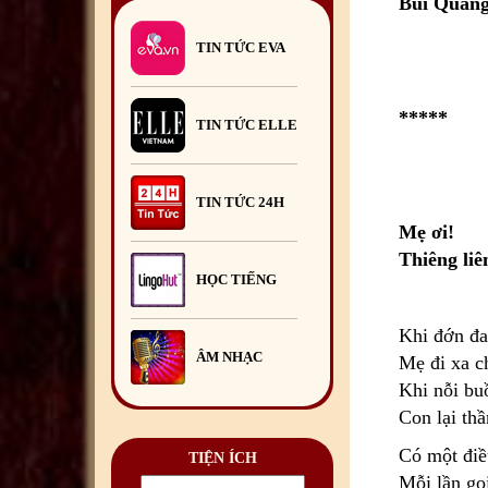
Trại hè Việt Nam
Bùi Quan
2026
13
/07
/2026
TIN TỨC EVA
Khai giảng Lớp học hè tiếng
Việt 2026
29
/06
/2026
*****
Hội Doanh nghiệp Việt Nam
TIN TỨC ELLE
tại Romania tổ chức Chương
trình Giao lưu mở.
23
/06
/2026
TIN TỨC 24H
Mẹ ơi!
Thiêng liên
HỌC TIẾNG
Khi đớn đa
ÂM NHẠC
Mẹ đi xa c
Khi nỗi buồ
Con lại thầ
Có một điề
TIỆN ÍCH
Mỗi lần gọ