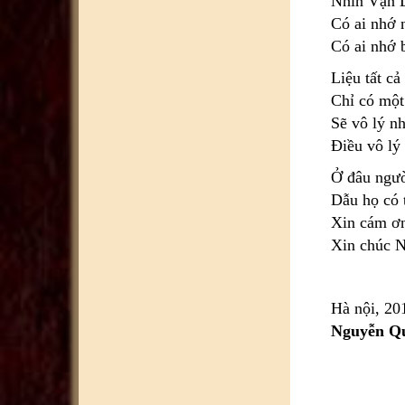
Nhìn Vạn 
Có ai nhớ 
Có ai nhớ 
Liệu tất c
Chỉ có một
Sẽ vô lý n
Điều vô lý 
Ở đâu ngườ
Dẫu họ có 
Xin cám ơn
Xin chúc N
Hà nội, 20
Nguyễn Q