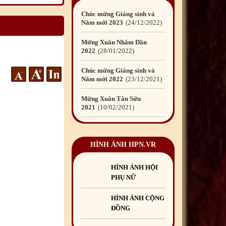
Chúc mừng Giáng sinh và
Năm mới 2023
24
/12
/2022
Mừng Xuân Nhâm Dần
2022
28
/01
/2022
Chúc mừng Giáng sinh và
Năm mới 2022
23
/12
/2021
Mừng Xuân Tân Sửu
2021
10
/02
/2021
Chúc mừng Giáng sinh và
Năm mới 2021
15
/12
/2020
HÌNH ẢNH HPN.VR
Mừng Xuân Canh Tý
2020
22
/01
/2020
HÌNH ẢNH HỘI
PHỤ NỮ
Chúc mừng Giáng sinh và
Năm mới 2020
24
/12
/2019
HÌNH ẢNH CỘNG
ĐỒNG
Mừng Xuân Kỷ Hợi
2019
03
/02
/2019