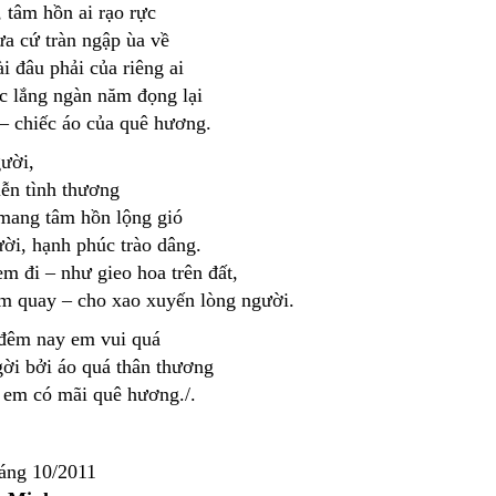
, tâm hồn ai rạo rực
a cứ tràn ngập ùa về
i đâu phải của riêng ai
c lắng ngàn năm đọng lại
– chiếc áo của quê hương.
gười,
iễn tình thương
mang tâm hồn lộng gió
i, hạnh phúc trào dâng.
m đi – như gieo hoa trên đất,
m quay – cho xao xuyến lòng người.
 đêm nay em vui quá
ời bởi áo quá thân thương
, em có mãi quê hương./.
háng 10/2011