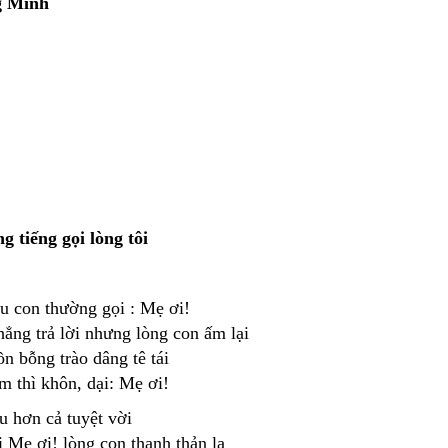
g Minh
g tiếng gọi lòng tôi
u con thường gọi : Mẹ ơi!
hẳng trả lời nhưng lòng con ấm lại
n bỗng trào dâng tê tái
m thì khôn, dại: Mẹ ơi!
u hơn cả tuyệt vời
i Mẹ ơi! lòng con thanh thản lạ