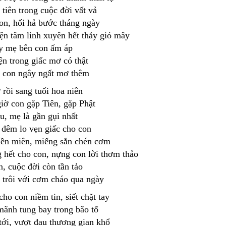
tiên trong cuộc đời vất vả
on, hối hả bước tháng ngày
ện tâm linh xuyên hết thảy gió mây
y mẹ bên con ấm áp
ện trong giấc mơ có thật
 con ngây ngất mơ thêm
 rồi sang tuổi hoa niên
iờ con gặp Tiên, gặp Phật
u, mẹ là gần gụi nhất
 đêm lo vẹn giấc cho con
riền miên, miếng sắn chén cơm
hết cho con, nựng con lời thơm thảo
, cuộc đời còn tần tảo
trôi với cơm cháo qua ngày
ho con niềm tin, siết chặt tay
mãnh tung bay trong bão tố
tới, vượt đau thương gian khổ