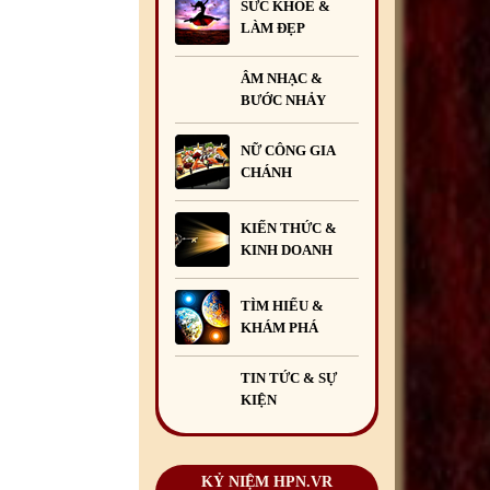
SỨC KHỎE &
LÀM ĐẸP
ÂM NHẠC &
BƯỚC NHẢY
NỮ CÔNG GIA
CHÁNH
KIẾN THỨC &
KINH DOANH
TÌM HIỂU &
KHÁM PHÁ
TIN TỨC & SỰ
KIỆN
KỶ NIỆM HPN.VR