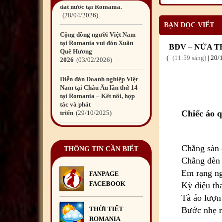
đất nước tại Romania.
28
/04
/2026
BẠN ĐỌC VIẾT
Cộng đồng người Việt Nam
tại Romania vui đón Xuân
BĐV – NỬA T
Quê Hương
11:59 sáng
|
20
/
2026
03
/02
/2026
Diễn đàn Doanh nghiệp Việt
Nam tại Châu Âu lần thứ 14
tại Romania – Kết nối, hợp
tác và phát
Chiếc áo 
triển
29
/10
/2025
Diễn đàn Doanh nghiệp Việt
Nam tại châu Âu – Dấu ấn
Chẳng sàn 
kết nối và trách nhiệm cộng
THÔNG TIN CẦN BIẾT
đồng
29
/10
/2025
Chẳng đèn
Em rạng ng
FANPAGE
Quyên góp ủng hộ đồng bào
FACEBOOK
Kỳ diệu th
bị thiệt hại do bão số 10 và
mưa lũ gây ra
10
/10
/2025
Tà áo lượ
THỜI TIẾT
Bước nhẹ n
Đêm hội Trăng Rằm
ROMANIA
2025
06
/10
/2025