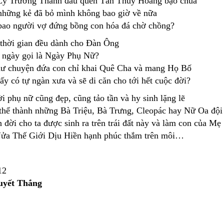
Lý Trường Thành đâu quên Tần Thủy Hoàng bạo chúa
những kẻ đã bỏ mình không bao giờ về nữa
bao người vợ đứng bồng con hóa đá chờ chồng?
ả thời gian đều dành cho Đàn Ông
 ngày gọi là Ngày Phụ Nữ?
hư chuyện đứa con chỉ khai Quê Cha và mang Họ Bố
ấy có tự ngàn xưa và sẽ di căn cho tới hết cuộc đời?
i phụ nữ cũng đẹp, cũng tảo tần và hy sinh lặng lẽ
thể thành những Bà Triệu, Bà Trưng, Cleopác hay Nữ Oa đội 
 đời cho ta được sinh ra trên trái đất này và làm con của Mẹ
ửa Thế Giới Dịu Hiền hạnh phúc thắm trên môi…
12
uyết Thắng