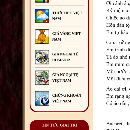
Ơi cánh áo
Kỷ niệm xư
Liên hoan chia tay Đại sứ Đỗ
THỜI TIẾT VIỆT
Đức Thành cùng Phu nhân và
Chiếc áo dà
NAM
bà Lương Ngọc Linh kết thúc
Hồn dân tộ
nhiệm kỳ công tác tại
Romania
29
/09
/2025
Em tự hào 
GIÁ VÀNG VIỆT
NAM
Giữa xứ n
Diễn đàn Doanh nghiệp Việt
Nam tại châu Âu lần thứ 14
Em trình d
sẽ diễn ra tại Bucharest,
GIÁ NGOẠI TỆ
Tà áo nhỏ 
Romania
15
/09
/2025
ROMANIA
Em mỉm cườ
Đại sứ quán Việt Nam tại
Mỗi bước e
Romania long trọng tổ chức
GIÁ NGOẠI TỆ
Lễ kỷ niệm 80 năm Quốc
Mỗi điệu e
VIỆT NAM
khánh 2/9
13
/09
/2025
Áo dài ơi,
Liên hoan chia tay Bí thứ thứ
CHỨNG KHOÁN
Em rạng ng
Nhất Nguyễn Mạnh Hùng kết
VIỆT NAM
Có áo dài 
thúc nhiệm kỳ công tác tại
Romania
29
/07
/2026
Đoàn đại biểu thanh niên Việt
Bucaret, t
Nam tại Romania tham gia
TIN TỨC GIẢI TRÍ