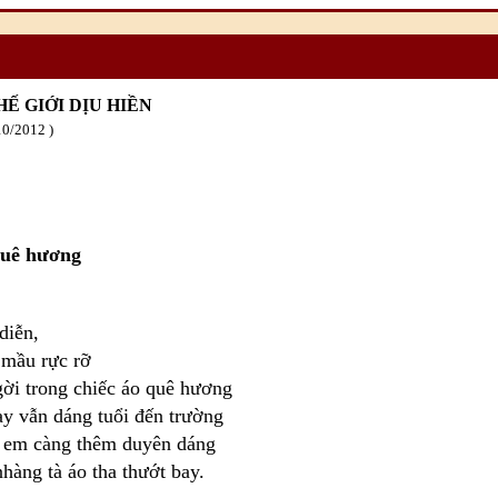
HẾ GIỚI DỊU HIỀN
10
/2012
quê hương
diễn,
 mầu rực rỡ
ời trong chiếc áo quê hương
ay vẫn dáng tuổi đến trường
n em càng thêm duyên dáng
hàng tà áo tha thướt bay.