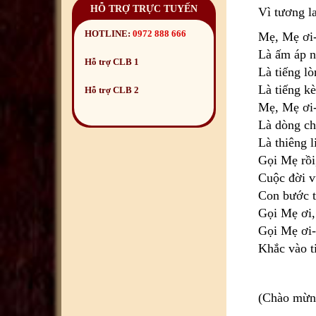
HỖ TRỢ TRỰC TUYẾN
Vì tương l
HOTLINE:
0972 888 666
Mẹ, Mẹ ơi-
Là ấm áp n
Hỗ trợ CLB 1
Là tiếng lò
Là tiếng k
Hỗ trợ CLB 2
Mẹ, Mẹ ơi-
Là dòng ch
Là thiêng 
Gọi Mẹ rồi
Cuộc đời v
Con bước t
Gọi Mẹ ơi,
Gọi Mẹ ơi-
Khắc vào t
(Chào mừn